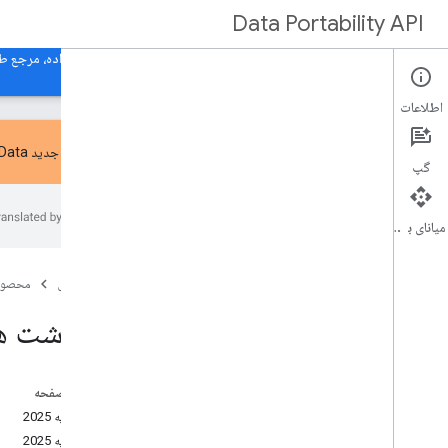
Data Portability API
صفحه اصلی
راهنما
مرجع
مرجع طرحواره صادرات داده، مرجع طر
اطلاعات
ویژگی‌های جدید API Portability Data
گپ
یادداشت های انتشار
دریافت راهنمایی
میانای برنامه‌سازی کاربردی
صفحه اصلی
محصول
یادداشت های انتشار
در این صفحه
20 فوریه 2025
13 فوریه 2025