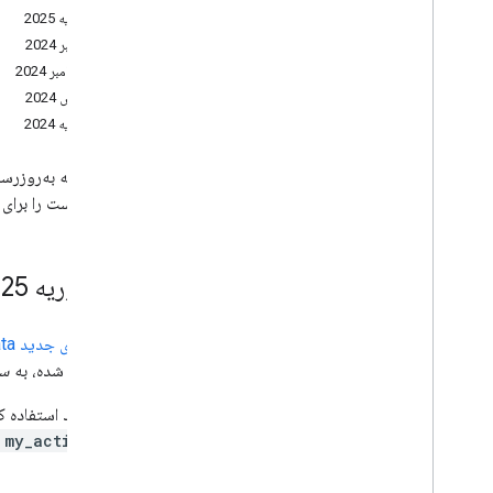
10 ژانویه 2025
20 نوامبر 2024
13 سپتامبر 2024
06 مارس 2024
24 ژانویه 2024
ای این لیست را برای
20 فوریه 2025
ویژگی‌های جدید API Portability Data که در 13 سپتامبر 2024 اعلام شد
پشتیبانی شده، به
سؤ
برای موارد استفاده ک
از
my_activity