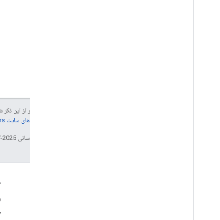
کنید.
جز در مواردی که غیر از این ذک
جزئیات، به
خطمشی‌های سایت Google Developers‏
تاریخ آخرین به‌روزرسانی 2025-07-25 به‌وقت ساعت هماهنگ جهانی.
تعامل
م
Google Developer Program
و
y
Google Developer Groups