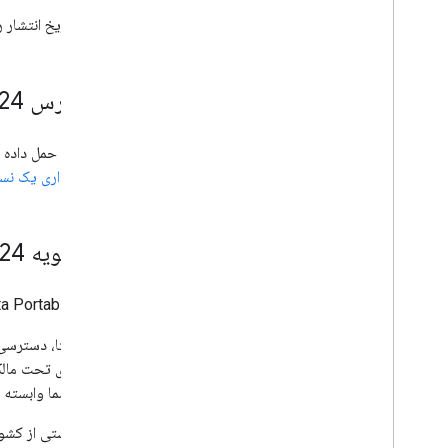
منتظر تاریخ انتشار رسمی در پاییز 2024
06 مارس 2024
API قابل حمل داده اکنون
اشتراک‌گذاری یک نس
24 ژانویه 2024
Data Portability API اکنو
سازمان شما وابسته نیستند استفاده نکنید. API در نسخه بتا است. ب
برای فهرستی از کشو