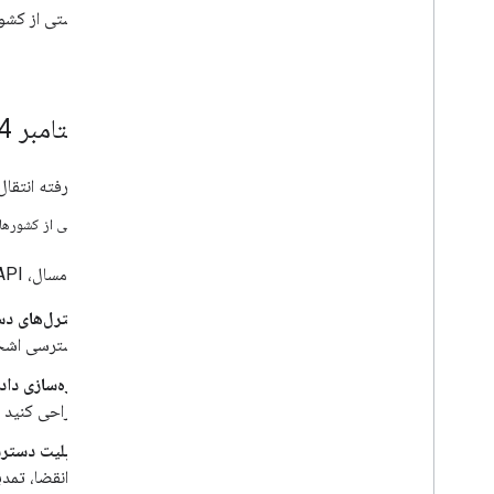
برای فهرستی از کشو
کنید.
13 سپتامبر 2024
API پیشرفته انتقال داده به زودی.
برای فهرستی از کشورها
در اواخر امسال، API قابل حمل داده خود را به‌روزرسانی می‌کنیم، از جمله:
کنترل‌های د
دسترسی اشخاص ثالث به داده‌های خ
تازه‌سازی داد
طراحی کنید که هر 24 ساعت یک‌بار داده‌ها را صادر کند و از دسترسی یکپارچه به داده‌ها و 
قابلیت دستر
از انقضا، تمد