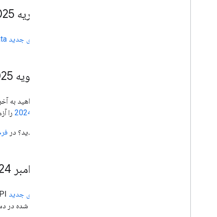
13 فوریه 2025
ویژگی‌های جدید API Portability Data
10 ژانویه 2025
آیا می‌خواهید به آخرین ویژگی‌های API قابلیت حمل داده دسترسی داشته باشید؟ به ب
سپتامبر 2024
را آزم
علاقه مندید؟ در
فرم
20 نوامبر 2024
ویژگی‌های جدید
Data Portability API اعلام شده در 13 سپتامبر 2024 اکنون در
پشتیبانی شده در دس