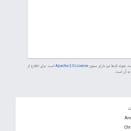
. نمونه کدها نیز دارای مجوز
Apache 2.0 License
است. برای اطلاع از
ت
And
Ch