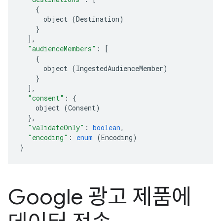
{
object
(
Destination
)
}
],
"audienceMembers"
:
[
{
object
(
IngestedAudienceMember
)
}
],
"consent"
:
{
object
(
Consent
)
},
"validateOnly"
:
boolean
,
"encoding"
:
enum
(
Encoding
)
}
Google 광고 제품에