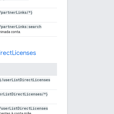
/
partner
Links
/
*}
/
partner
Links:search
minada conta.
irect
Licenses
}
/
user
List
Direct
Licenses
er
List
Direct
Licenses
/
*}
/
user
List
Direct
Licenses
encentes à conta mãe.