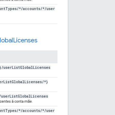
unt
Types
/
*
/
accounts
/
*
/
user
lobal
Licenses
}
/
user
List
Global
Licenses
er
List
Global
Licenses
/
*}
/
user
List
Global
Licenses
encentes à conta mãe.
unt
Types
/
*
/
accounts
/
*
/
user