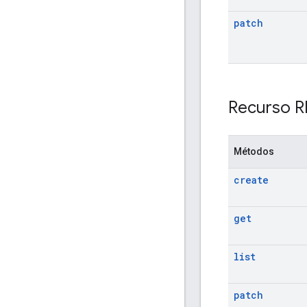
patch
Recurso R
Métodos
create
get
list
patch