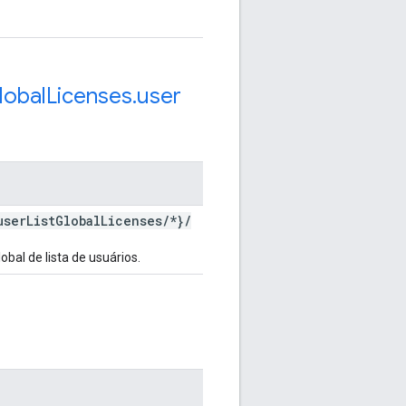
lobal
Licenses
.
user
user
List
Global
Licenses
/
*}
/
obal de lista de usuários.