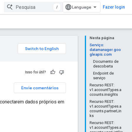
/
Fazer login
Nesta página
Serviço:
datamanager.goo
gleapis.com
Documento de
descoberta
Isso foi útil?
Endpoint de
serviço
Recurso REST:
Envie comentários
v1.accountTypes.a
ccounts.insights
s conectarem dados próprios em
Recurso REST:
v1.accountTypes.a
ccounts.partnerLin
ks
Recurso REST:
v1.accountTypes.a