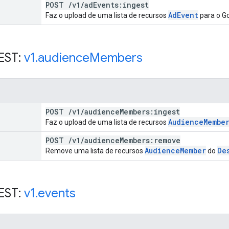
POST
/
v1
/
ad
Events:ingest
Ad
Event
Faz o upload de uma lista de recursos
para o Go
EST:
v1
.
audience
Members
POST
/
v1
/
audience
Members:ingest
Audience
Membe
Faz o upload de uma lista de recursos
POST
/
v1
/
audience
Members:remove
Audience
Member
De
Remove uma lista de recursos
do
EST:
v1
.
events