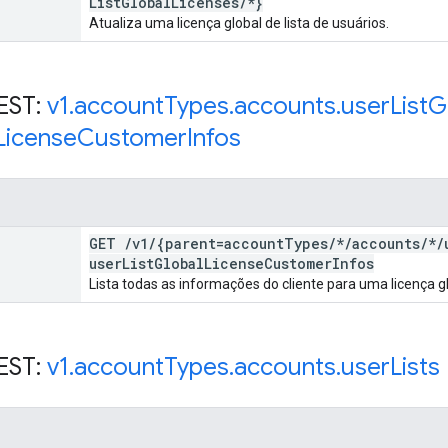
List
Global
Licenses
/
*}
Atualiza uma licença global de lista de usuários.
EST:
v1
.
account
Types
.
accounts
.
user
List
G
License
Customer
Infos
GET
/
v1
/
{parent=account
Types
/
*
/
accounts
/
*
/
user
List
Global
License
Customer
Infos
Lista todas as informações do cliente para uma licença gl
EST:
v1
.
account
Types
.
accounts
.
user
Lists