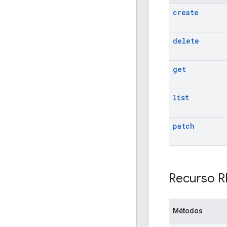
create
delete
get
list
patch
Recurso R
Métodos