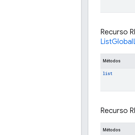
Recurso R
List
Global
Métodos
list
Recurso R
Métodos