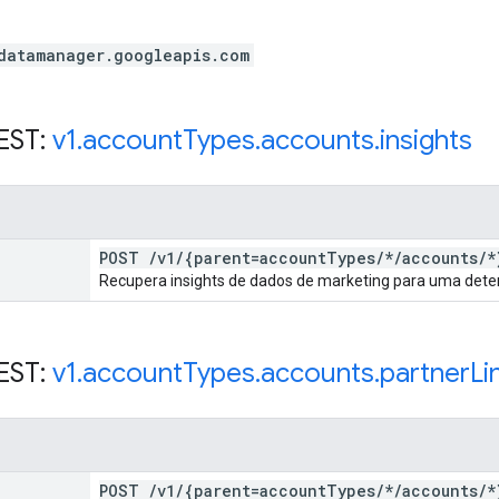
datamanager.googleapis.com
EST:
v1
.
account
Types
.
accounts
.
insights
POST
/
v1
/
{parent=account
Types
/
*
/
accounts
/
*
Recupera insights de dados de marketing para uma deter
EST:
v1
.
account
Types
.
accounts
.
partner
Li
POST
/
v1
/
{parent=account
Types
/
*
/
accounts
/
*