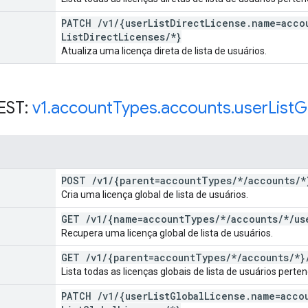
PATCH
/
v1
/
{user
List
Direct
License
.
name=acco
List
Direct
Licenses
/
*}
Atualiza uma licença direta de lista de usuários.
EST:
v1
.
account
Types
.
accounts
.
user
List
G
POST
/
v1
/
{parent=account
Types
/
*
/
accounts
/
*
Cria uma licença global de lista de usuários.
GET
/
v1
/
{name=account
Types
/
*
/
accounts
/
*
/
us
Recupera uma licença global de lista de usuários.
GET
/
v1
/
{parent=account
Types
/
*
/
accounts
/
*}
Lista todas as licenças globais de lista de usuários pert
PATCH
/
v1
/
{user
List
Global
License
.
name=acco