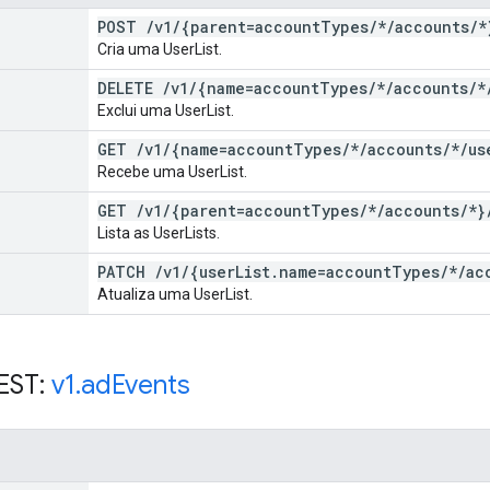
POST
/
v1
/
{parent=account
Types
/
*
/
accounts
/
*
Cria uma UserList.
DELETE
/
v1
/
{name=account
Types
/
*
/
accounts
/
*
Exclui uma UserList.
GET
/
v1
/
{name=account
Types
/
*
/
accounts
/
*
/
us
Recebe uma UserList.
GET
/
v1
/
{parent=account
Types
/
*
/
accounts
/
*}
Lista as UserLists.
PATCH
/
v1
/
{user
List
.
name=account
Types
/
*
/
ac
Atualiza uma UserList.
EST:
v1
.
ad
Events