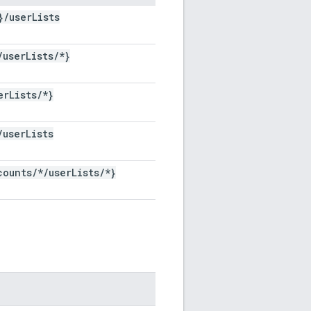
}
/
user
Lists
/
user
Lists
/
*}
er
Lists
/
*}
/
user
Lists
counts
/
*
/
user
Lists
/
*}