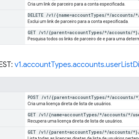
Cria um link de parceiro para a conta especificada.
DELETE
/
v1
/
{name=account
Types
/
*
/
accounts
/
*
Exclui um link de parceiro para a conta especificada.
GET
/
v1
/
{parent=account
Types
/
*
/
accounts
/
*}
Pesquisa todos os links de parceiro de e para uma deter
EST:
v1
.
account
Types
.
accounts
.
user
List
D
POST
/
v1
/
{parent=account
Types
/
*
/
accounts
/
*
Cria uma licença direta de lista de usuários.
GET
/
v1
/
{name=account
Types
/
*
/
accounts
/
*
/
us
Recupera uma licença direta de lista de usuários.
GET
/
v1
/
{parent=account
Types
/
*
/
accounts
/
*}
Lista todas as licenças diretas de lista de usuários pert