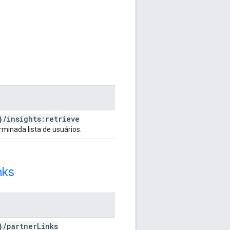
}
/
insights:retrieve
minada lista de usuários.
nks
}
/
partner
Links