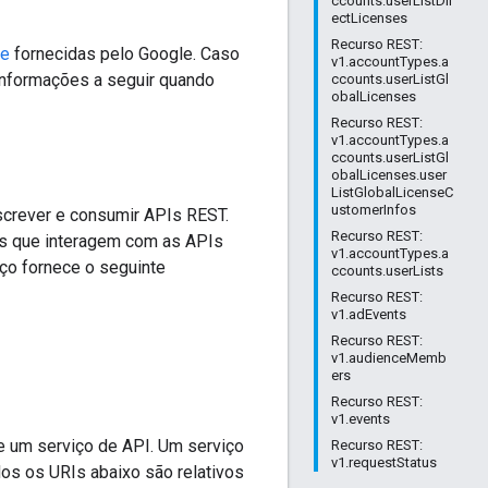
ccounts.userListDir
ectLicenses
Recurso REST:
te
fornecidas pelo Google. Caso
v1.accountTypes.a
 informações a seguir quando
ccounts.userListGl
obalLicenses
Recurso REST:
v1.accountTypes.a
ccounts.userListGl
obalLicenses.user
ListGlobalLicenseC
ustomerInfos
screver e consumir APIs REST.
Recurso REST:
ntas que interagem com as APIs
v1.accountTypes.a
ço fornece o seguinte
ccounts.userLists
Recurso REST:
v1.adEvents
Recurso REST:
v1.audienceMemb
ers
Recurso REST:
v1.events
 um serviço de API. Um serviço
Recurso REST:
v1.requestStatus
dos os URIs abaixo são relativos