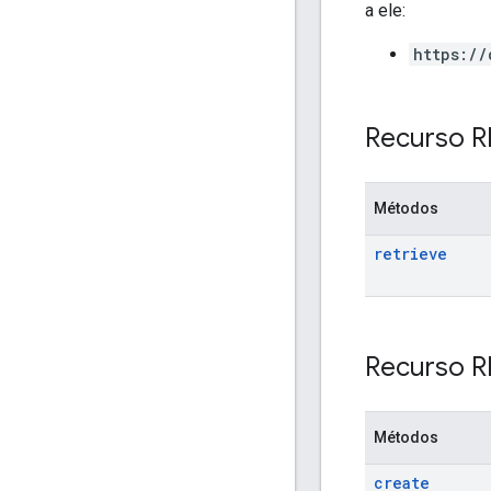
a ele:
https://
Recurso R
Métodos
retrieve
Recurso R
Métodos
create