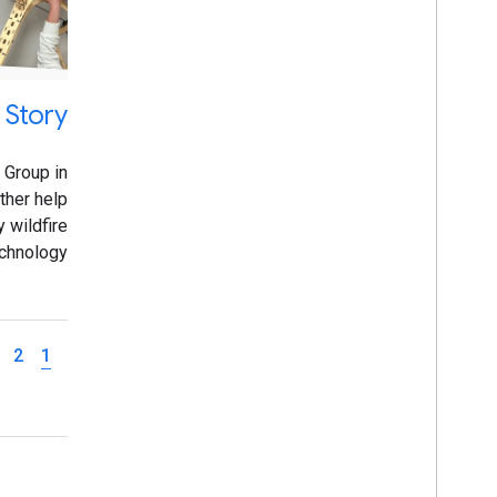
 Story
Group in
ther help
 wildfire
echnology
nsorFlow.
2
1
تعامل