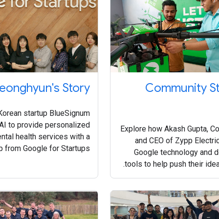
eonghyun's Story
Community St
orean startup BlueSignum
AI to provide personalized
Explore how Akash Gupta, C
ental health services with a
and CEO of Zypp Electric,
elp from Google for Startups
Google technology and d
Accelerator.
tools to help push their idea