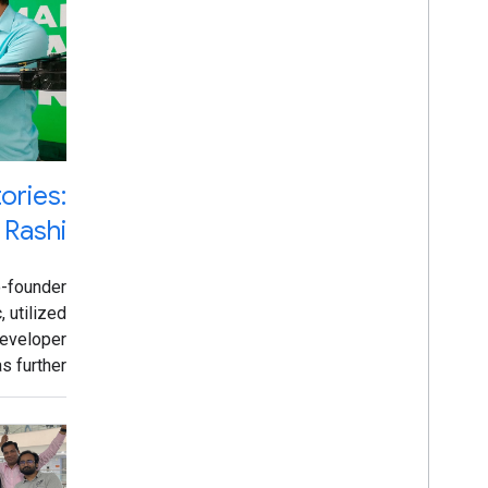
آمریکای لاتین
اروپا، خاورمیانه و آفریقا
آسیا و اقیانوسیه
جهانی
ories:
Rashi
o-founder
 utilized
eveloper
s further.