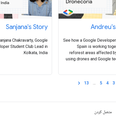
Sanjana's Story
Andreu's
anjana Chakravarty, Google
See how a Google Developer 
oper Student Club Lead in
Spain is working toge
Kolkata, India.
reforest areas affected by
using drones and Google t
like Te
13
…
5
4
3
متصل کردن