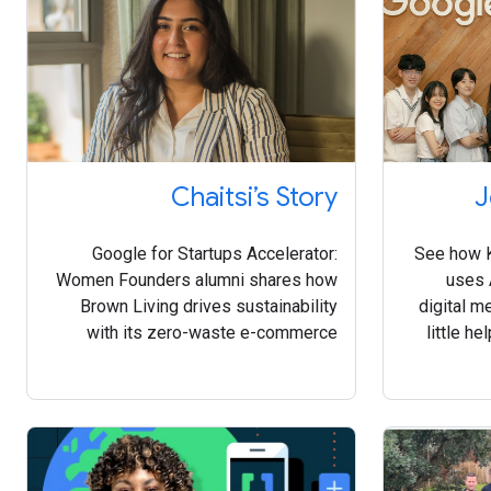
Chaitsi’s Story
J
Google for Startups Accelerator:
See how K
Women Founders alumni shares how
uses 
Brown Living drives sustainability
digital m
with its zero-waste e-commerce
little h
platform.