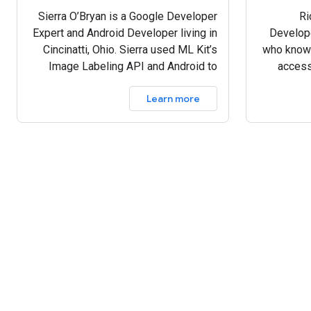
Sierra O’Bryan is a Google Developer
Ri
Expert and Android Developer living in
Develope
Cincinatti, Ohio. Sierra used ML Kit’s
who knows
Image Labeling API and Android to
access
build an app to identify flowers for the
using 
Learn more
user.