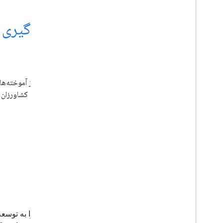
داستان ویژه
داستان نازیرینی - استفاده از یادگیری
مقابله با بیماری های محصول
پنجشنبه 27 می 2021
Developer Groups، اپلیکیشنی را ایجاد کردند که می‌تواند به کش
بیماری‌های محصولات کشاورزی مقابله کنند.
الان ببین
play_circle_outlined
سفر توسعه دهنده
Developer Journey یک مجموعه ماهانه است که توجه را