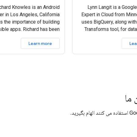
chard Knowles is an Android
Lynn Langit is a Googl
r in Los Angeles, California
Expert in Cloud from Minn
 the importance of building
uses BigQuery, along with
ible apps. Richard has been
Transforms tool, for data 
the Accessibility Scanner to
work in the healthca
Learn more
Lea
build apps since 2011.
 ما