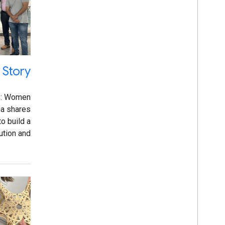
 Story
s: Women
ba shares
o build a
ution and
mmunity.