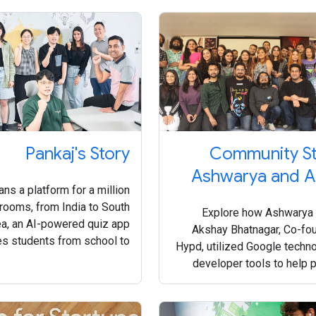
Pankaj's Story
Community St
Ashwarya and A
ns a platform for a million
rooms, from India to South
Explore how Ashwarya 
a, an AI-powered quiz app
Akshay Bhatnagar, Co-fo
s students from school to
Hypd, utilized Google techn
home.
developer tools to help p
idea