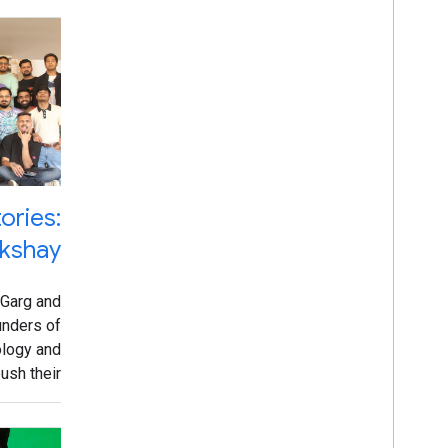
فیلتر کردن براساس
برنامه
انتخاب همه موارد
شتاب دهنده
Google Developer Groups
ories:
کارشناسان توسعه دهندگان گوگل
kshay
باشگاه های دانشجویی توسعه دهندگان گوگل
زنان فنی ساز
Garg and
Tech Equity Collective
unders of
ology and
منطقه
ush their
انتخاب همه موارد
s further.
آمریکای شمالی