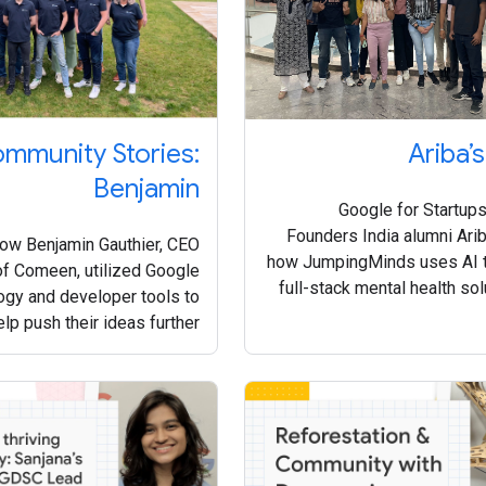
mmunity Stories:
Ariba’s
Benjamin
Google for Startup
Founders India alumni Ari
how Benjamin Gauthier, CEO
how JumpingMinds uses AI t
of Comeen, utilized Google
full-stack mental health sol
ogy and developer tools to
co
elp push their ideas further.