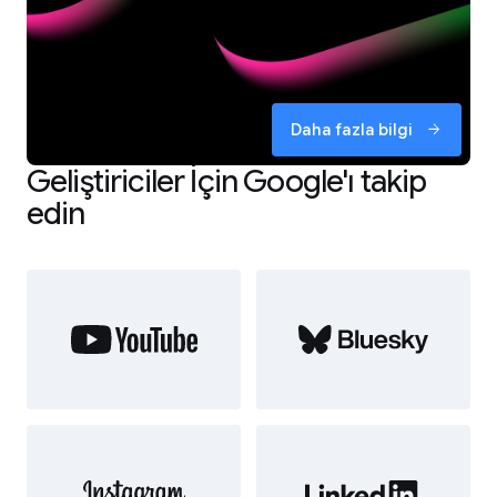
Daha fazla bilgi
arrow_forward
Geliştiriciler İçin Google'ı takip
edin