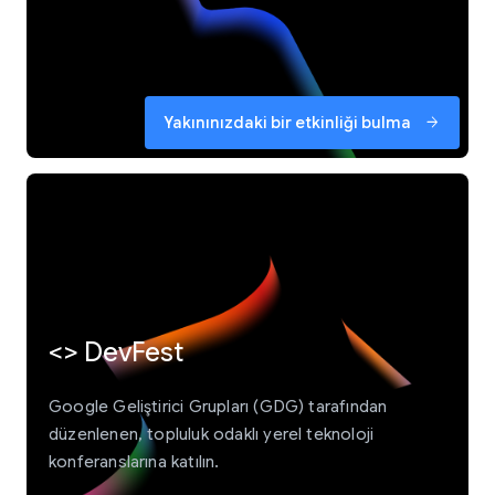
Yakınınızdaki bir etkinliği bulma
arrow_forward
<> DevFest
Google Geliştirici Grupları (GDG) tarafından
düzenlenen, topluluk odaklı yerel teknoloji
konferanslarına katılın.