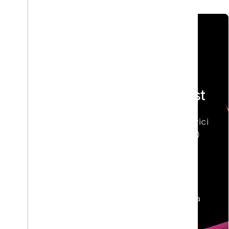
{} Build With
<> DevFest
AI
Google Geliştirici
Google'ın en yeni
Grupları (GDG)
yapay zeka araçları
tarafından
ve modelleriyle
düzenlenen,
gerçek dünya
topluluk odaklı
deneyimi kazanın
yerel teknoloji
ve geleceği
konferanslarına
bugünden inşa
katılın.
etmeye başlayın.