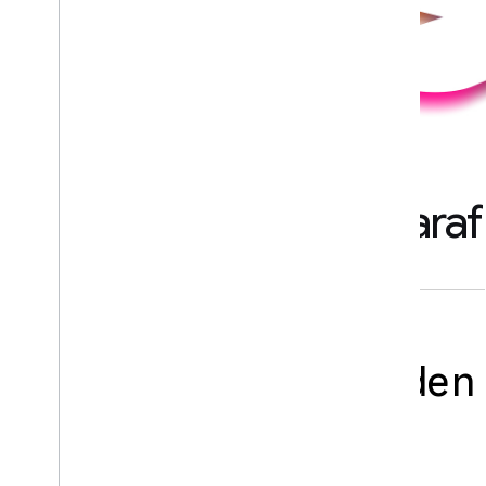
Küresel bir topluluk tara
TOPLULUK GRUPLARI
SEKTÖR UZMANLARI
2.000'den
1.000'den
fazla
fazla