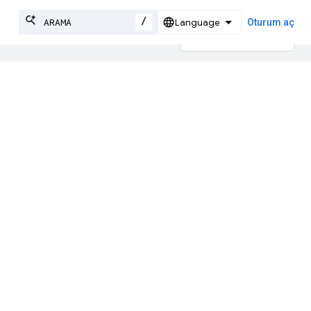
/
Oturum aç
 olabilir.
kçi