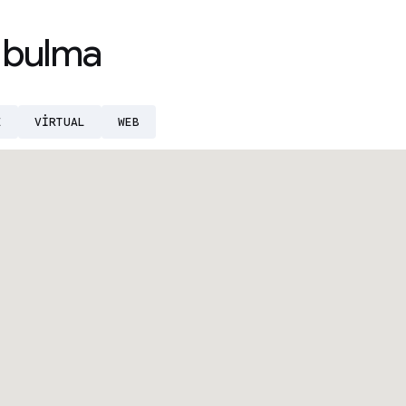
u bulma
E
VIRTUAL
WEB