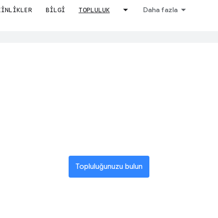
Daha fazla
KINLIKLER
BILGI
TOPLULUK
rmek için yapay zeka teknolojisini kullanır. Yapay zeka çevirilerinde hata
resel bir yenili
ağına katılın
Topluluğunuzu bulun