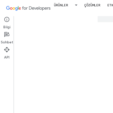
ÜRÜNLER
ÇÖZÜMLER
ET
Google, içerikleri tercih ettiğiniz dile çevi
Bilgi
Kü
Sohbet
API