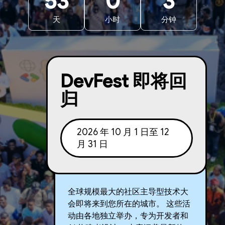
53
0
3
天
小时
分钟
DevFest 即将回
归
2026 年 10 月 1 日至 12
月 31 日
全球规模最大的社区主导型技术大
会即将来到您所在的城市。 这些活
动由各地独立举办，专为开发者和