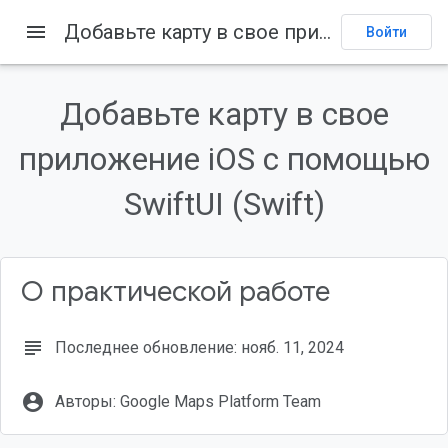
menu
Добавьте карту в свое приложение iOS с помощью SwiftUI (Swift)
Главная
Товары
Google Maps Platform
Документация
Войти
iOS
Maps SDK for iOS
Примеры
Отправить отзыв
Добавьте карту в свое
приложение iOS с помощью
Содержание
1. Прежде чем начать
SwiftUI (Swift)
Предпосылки
Что ты будешь делать?
Что вам понадобится
2. Настройте
О практической работе
subject
Последнее обновление: нояб. 11, 2024
account_circle
Авторы: Google Maps Platform Team