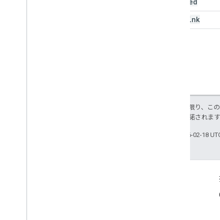
Updated
self
Link
特に記載のない限り、こ
ス
により使用許諾されま
最終更新日 2026-02-18 U
サービス情報
利用規約
事例紹介