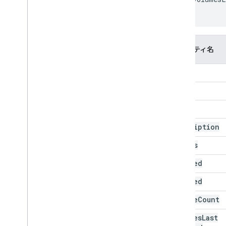
}
プロパティ名
kind
id
title
description
access
updated
created
volume
Count
volumes
Last