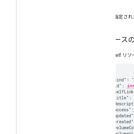
get
: 指定さ
リソース
Bookshel
{

  "kind": "
  "id": 
int
  "selfLin
  "title": 
  "descript
  "access":
  "updated"
  "created"
  "volumeCo
  "volumesL