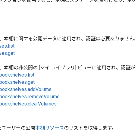
レクションを使用すると、本棚のメタデータを表示したり、本
、本棚に関する公開データに適用され、認証は必要ありません
es.list
ves.get
、本棚の非公開の [マイ ライブラリ] ビューに適用され、認証
bookshelves.list
.bookshelves.get
y.bookshelves.addVolume
y.bookshelves.removeVolume
.bookshelves.clearVolumes
たユーザーの公開
本棚リソース
のリストを取得します。