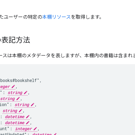
れたユーザーの特定の
本棚リソース
を取得します。
の表記方法
f リソースは本棚のメタデータを表しますが、本棚内の書籍は含まれ
books#bookshelf",

eger
,

k": 
string
,

string
,

ion": 
string
,

 
string
,

: 
datetime
,

: 
datetime
,

unt": 
integer
,

astUpdated": 
datetime