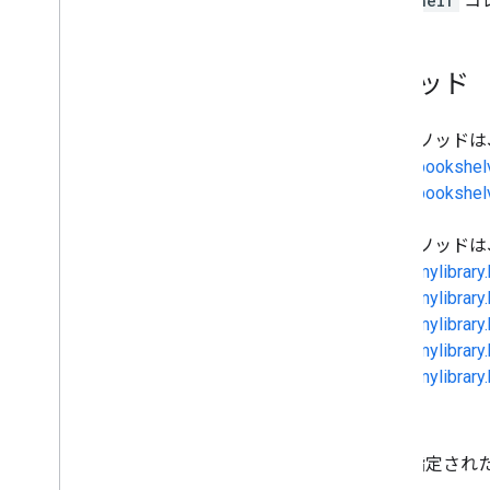
Bookshelf
コ
メソッド
次のメソッドは
books.bookshelv
books.bookshel
次のメソッドは
books.mylibrary.
books.mylibrary
books.mylibrar
books.mylibrar
books.mylibrary
list
指定され