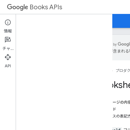
Books APIs
ホーム
ガイド
リファレンス
サンプル
情報
チャット
は誤りが含まれる
Books API v1
Bookshelf
API
ホーム
プロダ
概要
list
Bookshe
get
音量
Bookshelf
.
volumes
このページの内
Mylibrary
.
bookshelf
メソッド
Mylibrary
.
bookshetables
.
volumes
リソースの表記
Embedded Viewer API