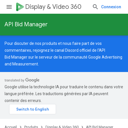
Display & Video 360
Connexion
API Bid Manager
Pour discuter de nos produits et nous faire part de vos
commentaires, rejoignez le canal Discord officiel de l'API
Bid Manager sur le serveur de la
communauté Google Advertising
and Measurement
.
Google utilise la technologie IA pour traduire le contenu dans votre
langue préférée. Les traductions générées par IA peuvent
contenir des erreurs.
Accueil
Produits
Display & Video 360
API Bid Manager