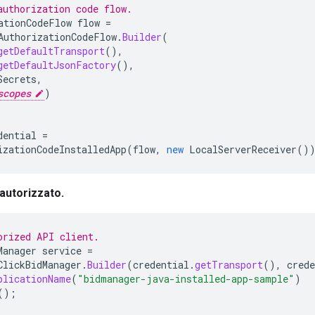
authorization code flow.
ationCodeFlow
flow
=
AuthorizationCodeFlow
.
Builder
(
getDefaultTransport
(),
getDefaultJsonFactory
(),
Secrets
,
scopes
)
dential
=
izationCodeInstalledApp
(
flow
,
new
LocalServerReceiver
()
 autorizzato.
orized API client.
Manager
service
=
ClickBidManager
.
Builder
(
credential
.
getTransport
(),
crede
plicationName
(
"bidmanager-java-installed-app-sample"
)
();