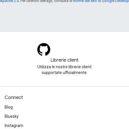
 Apache 2.0
. Per ulteriori dettagli, consulta le
norme del sito di Google Develop
Librerie client
Utilizza le nostre librerie client
supportate ufficialmente.
Connect
Blog
Bluesky
Instagram