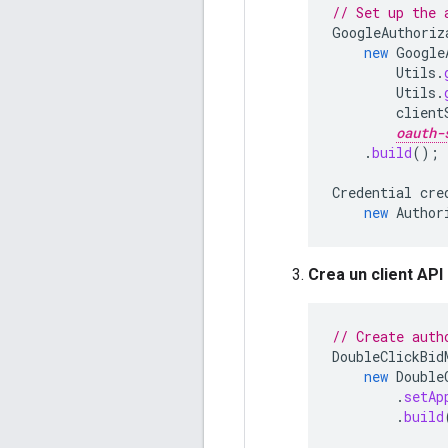
// Set up the 
GoogleAuthoriz
new
Google
Utils
.
Utils
.
client
oauth-
.
build
();
Credential
cre
new
Author
Crea un client API
// Create auth
DoubleClickBid
new
Double
.
setAp
.
build