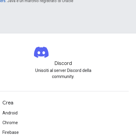
ers
. Java è un marchio registrato di Oracle
Discord
Unisciti al server Discord della
community.
Crea
Android
Chrome
Firebase