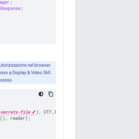
ager
;
sResponse
;
autorizzazione nel browser.
esso a Display & Video 360.
ccesso.
-secrets-file
),
UTF_8
))
{
(),
reader
);