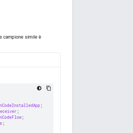
ice campione simile è
nCodeInstalledApp
;
eceiver
;
nCodeFlow
;
s
;