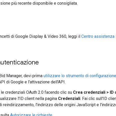
sione più recente disponibile e consigliata.
oncetti di Google Display & Video 360, leggi il
Centro assistenza 
autenticazione
I Bid Manager, devi prima
utilizzare lo strumento di configurazion
PI di Google e l'attivazione dell'API.
a le credenziali OAuth 2.0 facendo clic su
Crea credenziali > ID 
sualizzare l'ID client nella pagina
Credenziali
. Fai clic sull'ID cli
di reindirizzamento, l'indirizzo delle origini JavaScript e l'indirizz
nsulta
Autorizzare le richieste
.