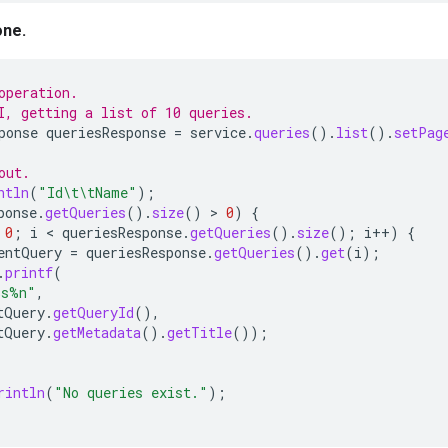
one.
operation.
I, getting a list of 10 queries.
ponse
queriesResponse
=
service
.
queries
().
list
().
setPag
out.
ntln
(
"Id\t\tName"
);
ponse
.
getQueries
().
size
()
>
0
)
{
0
;
i
 < 
queriesResponse
.
getQueries
().
size
();
i
++
)
{
entQuery
=
queriesResponse
.
getQueries
().
get
(
i
);
.
printf
(
%s%n"
,
tQuery
.
getQueryId
(),
tQuery
.
getMetadata
().
getTitle
());
rintln
(
"No queries exist."
);