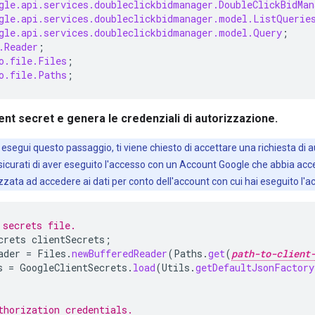
gle.api.services.doubleclickbidmanager.DoubleClickBidMan
gle.api.services.doubleclickbidmanager.model.ListQuerie
gle.api.services.doubleclickbidmanager.model.Query
;
.Reader
;
o.file.Files
;
o.file.Paths
;
client secret e genera le credenziali di autorizzazione.
 esegui questo passaggio, ti viene chiesto di accettare una richiesta di 
sicurati di aver eseguito l'accesso con un Account Google che abbia acc
zzata ad accedere ai dati per conto dell'account con cui hai eseguito l'a
 secrets file.
crets
clientSecrets
;
ader
=
Files
.
newBufferedReader
(
Paths
.
get
(
path-to-client
s
=
GoogleClientSecrets
.
load
(
Utils
.
getDefaultJsonFactory
thorization credentials.