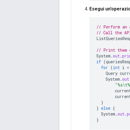
Esegui un'operazi
// Perform an 
// Call the AP
ListQueriesRes
// Print them 
System
.
out
.
pri
if
(
queriesRes
for
(
int
i
=
Query
curr
System
.
out
"%s\t
curren
curren
}
}
else
{
System
.
out
.
p
}