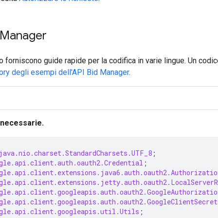
d Manager
o forniscono guide rapide per la codifica in varie lingue. Un cod
ory degli esempi dell'API Bid Manager
.
e necessarie.
java.nio.charset.StandardCharsets.UTF_8
;
gle.api.client.auth.oauth2.Credential
;
gle.api.client.extensions.java6.auth.oauth2.Authorizatio
gle.api.client.extensions.jetty.auth.oauth2.LocalServerR
gle.api.client.googleapis.auth.oauth2.GoogleAuthorizatio
gle.api.client.googleapis.auth.oauth2.GoogleClientSecret
gle.api.client.googleapis.util.Utils
;