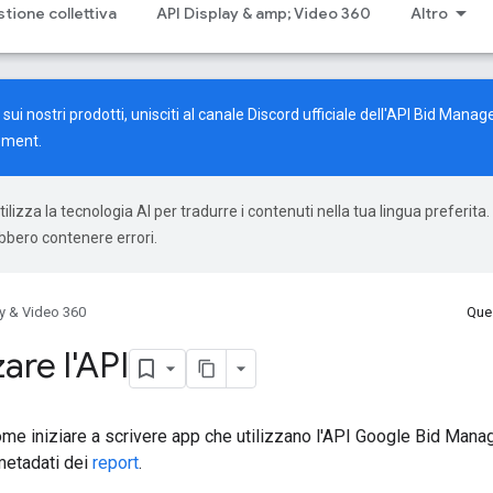
stione collettiva
API Display & amp; Video 360
Altro
ui nostri prodotti, unisciti al canale Discord ufficiale dell'API Bid Manag
ement
.
ilizza la tecnologia AI per tradurre i contenuti nella tua lingua preferita.
ebbero contenere errori.
y & Video 360
Ques
zare l'API
 iniziare a scrivere app che utilizzano l'API Google Bid Manage
metadati dei
report
.