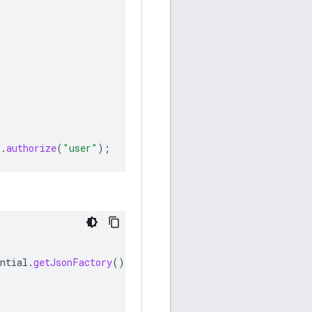
).
authorize
(
"user"
);
ntial
.
getJsonFactory
(),
credential
)