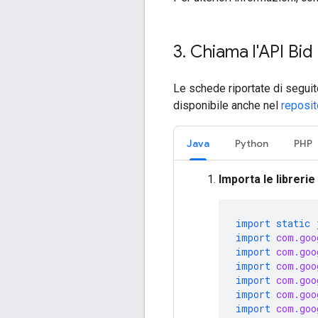
3
.
Chiama l'API Bi
Le schede riportate di seguit
disponibile anche nel
reposit
Java
Python
PHP
Importa le libreri
import static
import
com.goo
import
com.goo
import
com.goo
import
com.goo
import
com.goo
import
com.goo