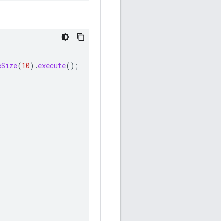
eSize
(
10
).
execute
();