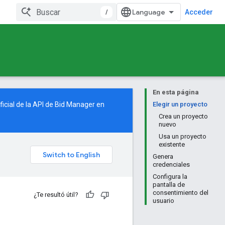
/
Acceder
En esta página
ficial de la API de Bid Manager en
Elegir un proyecto
Crea un proyecto
nuevo
Usa un proyecto
existente
Genera
credenciales
Configura la
pantalla de
consentimiento del
¿Te resultó útil?
usuario