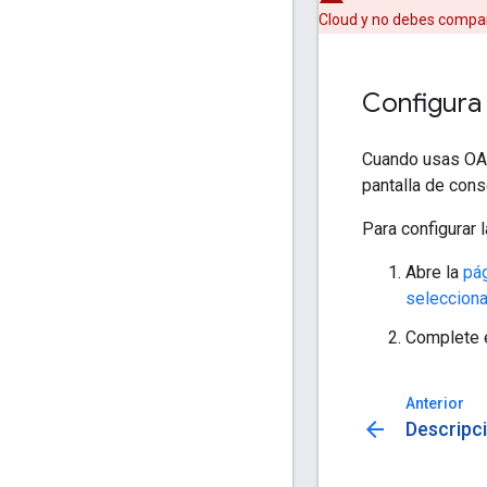
Cloud y no debes compart
Configura 
Cuando usas OAut
pantalla de cons
Para configurar 
Abre la
pág
selecciona
Complete e
Anterior
arrow_back
Descripc