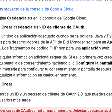
un
proyecto de la consola de Google Cloud
.
gina
Credenciales
en la consola de Google Cloud.
n
Crear credenciales
>
ID de cliente de OAuth
.
 un tipo de aplicación adecuado cuando se te solicite. Java y P
as para desarrolladores de la API de Bid Manager son para un
Ap
o
. Los fragmentos de código PHP son para una
aplicación web
.
alquier información adicional requerida. Si es la primera vez cre
 tu pantalla de consentimiento haciendo clic
Configura la panta
un mensaje para configurar tu consentimiento la pantalla después 
ualizarla información en cualquier momento.
n
Crear
.
tendrás un ID y un secreto de cliente de OAuth 2.0, que puedes 
usarlos más tarde.
denciales de OAuth son información sensible. Deberías descargarlas d