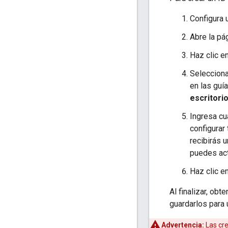
Configura 
Abre la pá
Haz clic e
Selecciona
en las guí
escritori
Ingresa cu
configurar
recibirás 
puedes act
Haz clic e
Al finalizar, ob
guardarlos para 
Advertencia:
Las cre