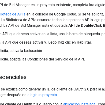
API de Bid Manager en un proyecto existente, completa los sigui
blioteca de APIs
en la consola de Google Cloud. Si se te solicita
 La Biblioteca de APIs enumera todas las opciones APIs, agrupa
d. La API de Bid Manager está etiquetada
API de DoubleClick 
a API que deseas activar en la lista, usa la barra de búsqueda. pa
 la API que deseas activar y, luego, haz clic en
Habilitar
.
licita, activa la facturación.
licita, acepta las Condiciones del Servicio de la API.
edenciales
 se explica cómo generar un ID de cliente de OAuth 2.0 para la au
ager después de
elegir un proyecto
.
 de cliente de OAuth 2.0 y usarlo con la
aplicación instalada
, com