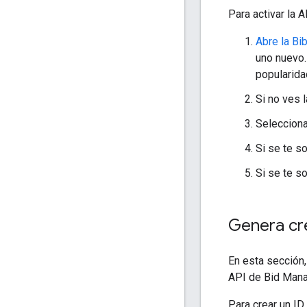
Para activar la 
Abre la Bi
uno nuevo.
popularida
Si no ves l
Selecciona
Si se te so
Si se te so
Genera cr
En esta sección,
API de Bid Man
Para crear un ID