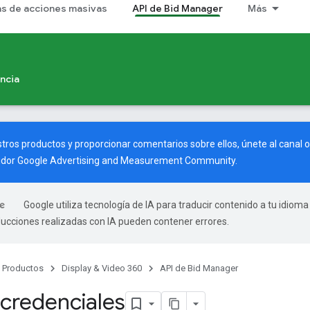
as de acciones masivas
API de Bid Manager
Más
ncia
tros productos y proporcionar comentarios sobre ellos, únete al canal o
vidor
Google Advertising and Measurement Community
.
Google utiliza tecnología de IA para traducir contenido a tu idioma
ducciones realizadas con IA pueden contener errores.
Productos
Display & Video 360
API de Bid Manager
credenciales