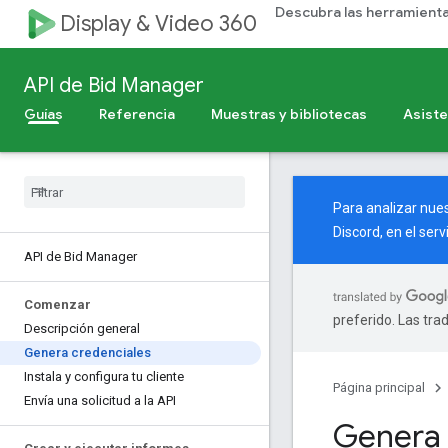
Descubra las herramient
Display & Video 360
API de Bid Manager
Guías
Referencia
Muestras y bibliotecas
Asiste
Para analizar nues
Discord, en el ser
API de Bid Manager
Comenzar
preferido. Las tra
Descripción general
Genera credenciales
Instala y configura tu cliente
Página principal
Envía una solicitud a la API
Genera 