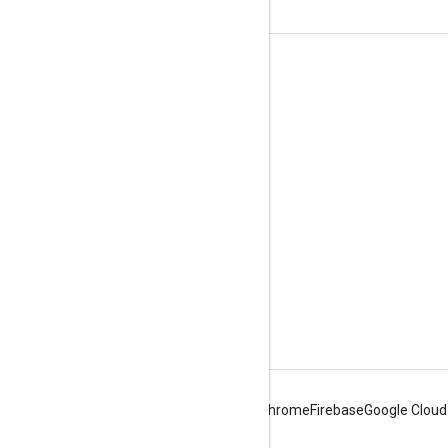
Información sobre el producto
Condiciones del Servicio
Límites de uso
Precios
Android
Chrome
Firebase
Google Cloud