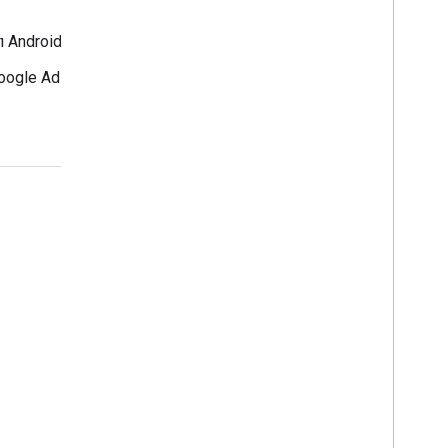
פתרון יעיל למעקב המרות באפליקציות ל-Android ול-iOS באמצעות
אפשרות API לשרת-לשרת כדי להודיע ל-Google Ads על
ניתוח הנתונים שלך.
עניין
Google Developer Program
Google Developer Groups
Google Developer Experts
Accelerators
Google Cloud & NVIDIA