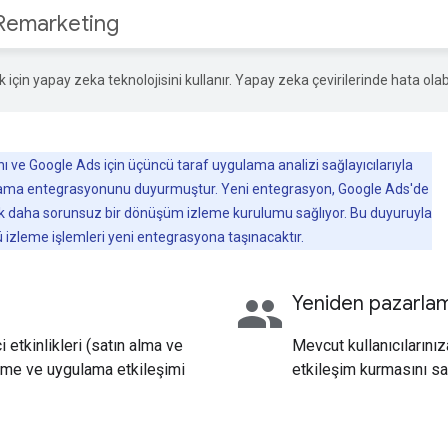
 Remarketing
ek için yapay zeka teknolojisini kullanır. Yapay zeka çevirilerinde hata olabi
 ve Google Ads için üçüncü taraf uygulama analizi sağlayıcılarıyla
lama entegrasyonunu duyurmuştur. Yeni entegrasyon, Google Ads'de
k daha sorunsuz bir dönüşüm izleme kurulumu sağlıyor. Bu duyuruyla
 izleme işlemleri yeni entegrasyona taşınacaktır.
people
Yeniden pazarla
etkinlikleri (satın alma ve
Mevcut kullanıcılarını
eme ve uygulama etkileşimi
etkileşim kurmasını s