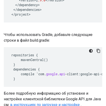
<
version>2
.9.0
<
/
version
<
/
dependency
<
/
dependencies
<
/
project
>
Чтобы использовать Gradle, добавьте следующие
строки в файл build.gradle:
repositories
{
mavenCentral
()
}
dependencies
{
compile
'
com
.
google
.
api
-
client
:
google
-
api
-
cl
}
Более подробную информацию об установке и
настройке клиентской библиотеки Google API для Java
см.
в инструкциях по загрузке и настройке
.