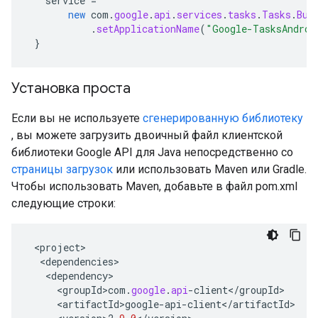
service
=
new
com
.
google
.
api
.
services
.
tasks
.
Tasks
.
Bui
.
setApplicationName
(
"Google-TasksAndroi
}
Установка проста
Если вы не используете
сгенерированную библиотеку
, вы можете загрузить двоичный файл клиентской
библиотеки Google API для Java непосредственно со
страницы загрузок
или использовать Maven или Gradle.
Чтобы использовать Maven, добавьте в файл pom.xml
следующие строки:
<
project
<
dependencies
<
dependency
<
groupId>com
.
google
.
api
-
client
<
/
groupId
<
artifactId>google
-
api
-
client
<
/
artifactId