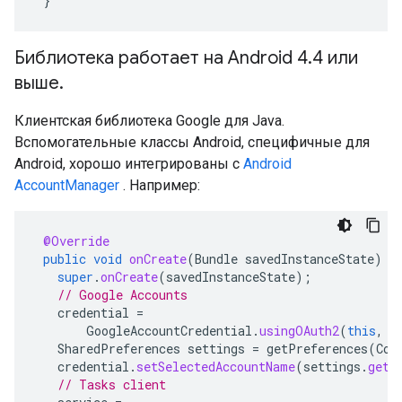
}
Библиотека работает на Android 4.4 или
выше.
Клиентская библиотека Google для Java.
Вспомогательные классы Android, специфичные для
Android, хорошо интегрированы с
Android
AccountManager
. Например:
@Override
public
void
onCreate
(
Bundle
savedInstanceState
)
{
super
.
onCreate
(
savedInstanceState
);
// Google Accounts
credential
=
GoogleAccountCredential
.
usingOAuth2
(
this
,
C
SharedPreferences
settings
=
getPreferences
(
Con
credential
.
setSelectedAccountName
(
settings
.
getS
// Tasks client