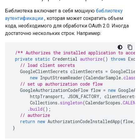
Библиотека включает в себя мощную
библиотеку
аутентификации
, которая может сократить объем
кода, необходимого для обработки OAuth 2.0. Иногда
достаточно нескольких строк. Например:
/** Authorizes the installed application to acces
private
static
Credential
authorize
()
throws
Exce
// load client secrets
GoogleClientSecrets
clientSecrets
=
GoogleClien
new
InputStreamReader
(
CalendarSample
.
class
.
// set up authorization code flow
GoogleAuthorizationCodeFlow
flow
=
new
GoogleAu
httpTransport
,
JSON_FACTORY
,
clientSecrets
,
Collections
.
singleton
(
CalendarScopes
.
CALEND
.
build
();
// authorize
return
new
AuthorizationCodeInstalledApp
(
flow
,
}