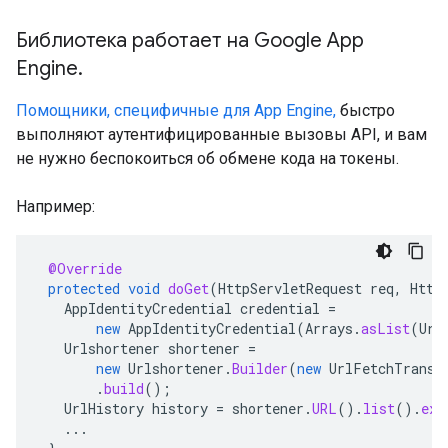
Библиотека работает на Google App
Engine.
Помощники, специфичные для App Engine,
быстро
выполняют аутентифицированные вызовы API, и вам
не нужно беспокоиться об обмене кода на токены.
Например:
@Override
protected
void
doGet
(
HttpServletRequest
req
,
Http
AppIdentityCredential
credential
=
new
AppIdentityCredential
(
Arrays
.
asList
(
Url
Urlshortener
shortener
=
new
Urlshortener
.
Builder
(
new
UrlFetchTransp
.
build
();
UrlHistory
history
=
shortener
.
URL
().
list
().
exe
...