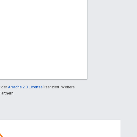
r der
Apache 2.0 License
lizenziert. Weitere
Partnern.