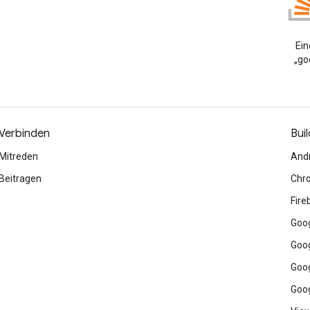
Ein
„go
Verbinden
Buil
Mitreden
And
Beitragen
Chr
Fire
Goog
Goog
Goog
Goog