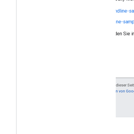
Anleitung für Dailymotion-cmdline-s
Quelle für Dailymotion-cmdline-sam
Beispiele für alle Google APIs finden Sie 
Sofern nicht anders angegeben, sind die Inhalte dieser Sei
Informationen finden Sie in den
Websiterichtlinien von Go
Zuletzt aktualisiert: 2026-04-25 (UTC).