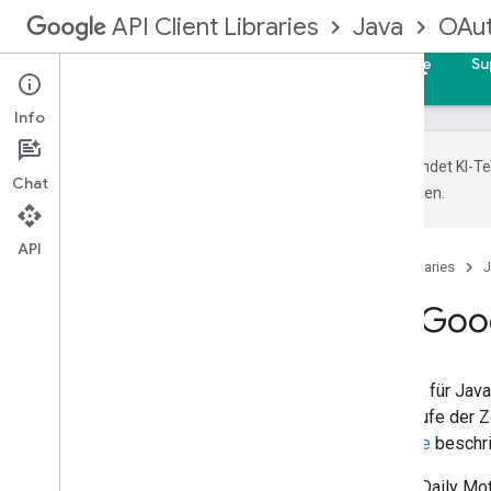
Java
OAut
API Client Libraries
Startseite
Leitfäden
Referenz
Beispiele
Su
Info
Google verwendet KI-Tec
Chat
Übersetzungen können Fehler enthalten.
API
Startseite
Produkte
API Client Libraries
J
Beispiele für die Go
Die Google OAuth-Clientbibliothek für Java
Stichprobe, aber wir hoffen, im Laufe der Z
unserem
Leitfaden für Beitragende
beschri
Beispiel für die Befehlszeile von Daily Mo