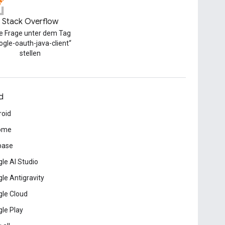
Stack Overflow
e Frage unter dem Tag
ogle-oauth-java-client“
stellen
d
roid
ome
base
le AI Studio
le Antigravity
le Cloud
le Play