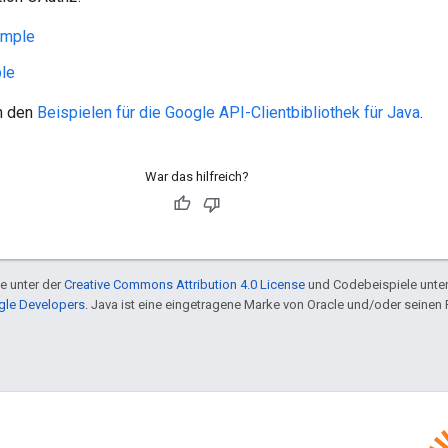
ample
ple
in den
Beispielen für die Google API-Clientbibliothek für Java
.
War das hilfreich?
te unter der
Creative Commons Attribution 4.0 License
und Codebeispiele unte
ogle Developers
. Java ist eine eingetragene Marke von Oracle und/oder seinen 