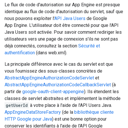
Le flux de code d'autorisation sur App Engine est presque
identique au flux de code d'autorisation du servlet, sauf que
nous pouvons exploiter l'
API Java Users
de Google
App Engine. L'utilisateur doit être connecté pour que l'API
Java Users soit activée. Pour savoir comment rediriger les
utilisateurs vers une page de connexion s'ils ne sont pas
déjà connectés, consultez la section
Sécurité et
authentification
(dans web.xml).
La principale différence avec le cas du servlet est que
vous fournissez des sous-classes concrètes de
AbstractAppEngineAuthorizationCodeServlet
et
AbstractAppEngineAuthorizationCodeCallbackServlet
(à
partir de
google-oauth-client-appengine
). Ils étendent les
classes de servlet abstraites et implémentent la méthode
getUserId
à votre place à l'aide de l'API Users Java.
AppEngineDataStoreFactory
(de la
bibliothèque cliente
HTTP Google pour Java
) est une bonne option pour
conserver les identifiants à l'aide de l'API Google