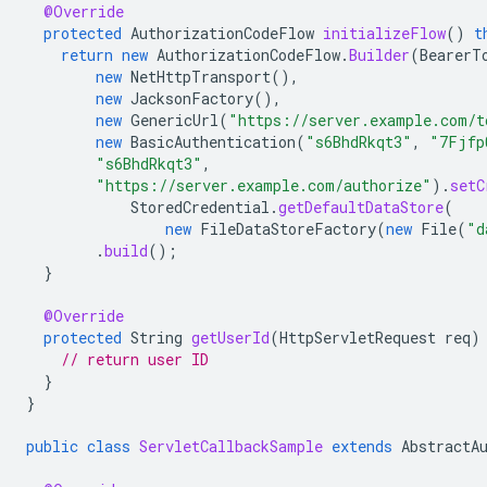
@Override
protected
AuthorizationCodeFlow
initializeFlow
()
t
return
new
AuthorizationCodeFlow
.
Builder
(
BearerT
new
NetHttpTransport
(),
new
JacksonFactory
(),
new
GenericUrl
(
"https://server.example.com/t
new
BasicAuthentication
(
"s6BhdRkqt3"
,
"7Fjfp
"s6BhdRkqt3"
,
"https://server.example.com/authorize"
).
setC
StoredCredential
.
getDefaultDataStore
(
new
FileDataStoreFactory
(
new
File
(
"d
.
build
();
}
@Override
protected
String
getUserId
(
HttpServletRequest
req
)
// return user ID
}
}
public
class
ServletCallbackSample
extends
AbstractA