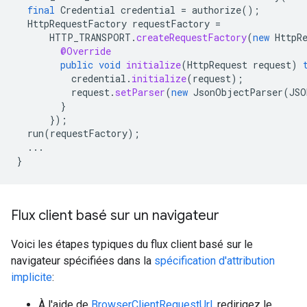
final
Credential
credential
=
authorize
();
HttpRequestFactory
requestFactory
=
HTTP_TRANSPORT
.
createRequestFactory
(
new
HttpR
@Override
public
void
initialize
(
HttpRequest
request
)
credential
.
initialize
(
request
);
request
.
setParser
(
new
JsonObjectParser
(
JSO
}
});
run
(
requestFactory
);
...
}
Flux client basé sur un navigateur
Voici les étapes typiques du flux client basé sur le
navigateur spécifiées dans la
spécification d'attribution
implicite
:
À l'aide de
BrowserClientRequestUrl
, redirigez le