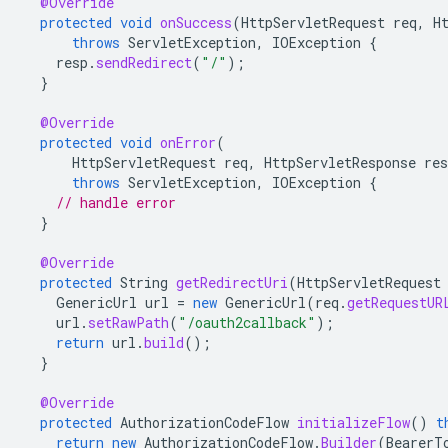
@Override
protected
void
onSuccess
(
HttpServletRequest
req
,
H
throws
ServletException
,
IOException
{
resp
.
sendRedirect
(
"/"
);
}
@Override
protected
void
onError
(
HttpServletRequest
req
,
HttpServletResponse
res
throws
ServletException
,
IOException
{
// handle error
}
@Override
protected
String
getRedirectUri
(
HttpServletRequest
GenericUrl
url
=
new
GenericUrl
(
req
.
getRequestUR
url
.
setRawPath
(
"/oauth2callback"
);
return
url
.
build
();
}
@Override
protected
AuthorizationCodeFlow
initializeFlow
()
t
return
new
AuthorizationCodeFlow
.
Builder
(
BearerT