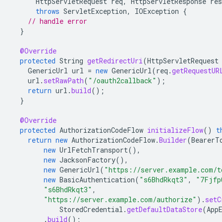
HttpServletRequest
req
,
HttpServletResponse
res
throws
ServletException
,
IOException
{
// handle error
}
@Override
protected
String
getRedirectUri
(
HttpServletRequest
GenericUrl
url
=
new
GenericUrl
(
req
.
getRequestUR
url
.
setRawPath
(
"/oauth2callback"
);
return
url
.
build
();
}
@Override
protected
AuthorizationCodeFlow
initializeFlow
()
t
return
new
AuthorizationCodeFlow
.
Builder
(
BearerT
new
UrlFetchTransport
(),
new
JacksonFactory
(),
new
GenericUrl
(
"https://server.example.com/t
new
BasicAuthentication
(
"s6BhdRkqt3"
,
"7Fjfp
"s6BhdRkqt3"
,
"https://server.example.com/authorize"
).
setC
StoredCredential
.
getDefaultDataStore
(
App
.
build
();