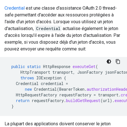
Credential
est une classe d'assistance OAuth 2.0 thread-
safe permettant d'accéder aux ressources protégées à
l'aide d'un jeton d'accès. Lorsque vous utilisez un jeton
d'actualisation,
Credential
actualise également le jeton
d'accès lorsqu'il expire à l'aide du jeton d'actualisation. Par
exemple, si vous disposez déjà d'un jeton d'accès, vous
pouvez envoyer une requête comme suit:
public
static
HttpResponse
executeGet
(
HttpTransport
transport
,
JsonFactory
jsonFacto
throws
IOException
{
Credential
credential
=
new
Credential
(
BearerToken
.
authorizationHead
HttpRequestFactory
requestFactory
=
transport
.
cr
return
requestFactory
.
buildGetRequest
(
url
).
execu
}
La plupart des applications doivent conserver le jeton