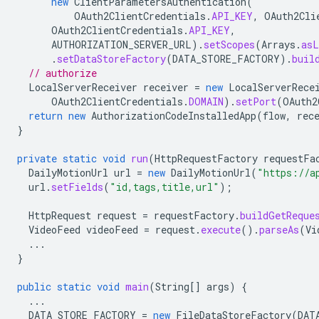
new
ClientParametersAuthentication
(
OAuth2ClientCredentials
.
API_KEY
,
OAuth2Cli
OAuth2ClientCredentials
.
API_KEY
,
AUTHORIZATION_SERVER_URL
).
setScopes
(
Arrays
.
asL
.
setDataStoreFactory
(
DATA_STORE_FACTORY
).
buil
// authorize
LocalServerReceiver
receiver
=
new
LocalServerRece
OAuth2ClientCredentials
.
DOMAIN
).
setPort
(
OAuth2
return
new
AuthorizationCodeInstalledApp
(
flow
,
rec
}
private
static
void
run
(
HttpRequestFactory
requestFa
DailyMotionUrl
url
=
new
DailyMotionUrl
(
"https://a
url
.
setFields
(
"id,tags,title,url"
);
HttpRequest
request
=
requestFactory
.
buildGetReque
VideoFeed
videoFeed
=
request
.
execute
().
parseAs
(
Vi
...
}
public
static
void
main
(
String
[]
args
)
{
...
DATA_STORE_FACTORY
=
new
FileDataStoreFactory
(
DAT