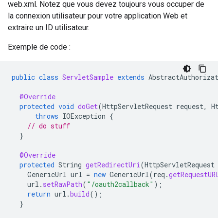
web.xml. Notez que vous devez toujours vous occuper de
la connexion utilisateur pour votre application Web et
extraire un ID utilisateur.
Exemple de code :
public
class
ServletSample
extends
AbstractAuthoriza
@Override
protected
void
doGet
(
HttpServletRequest
request
,
H
throws
IOException
{
// do stuff
}
@Override
protected
String
getRedirectUri
(
HttpServletRequest
GenericUrl
url
=
new
GenericUrl
(
req
.
getRequestUR
url
.
setRawPath
(
"/oauth2callback"
);
return
url
.
build
();
}