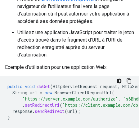
navigateur de l'utilisateur final vers la page
d'autorisation où il peut autoriser votre application à
accéder à ses données protégées.
Utilisez une application JavaScript pour traiter le jeton
d'accès trouvé dans le fragment d'URL à l'URI de
redirection enregistré auprès du serveur
d'autorisation.
Exemple d'utilisation pour une application Web:
public
void
doGet
(
HttpServletRequest
request
,
HttpSe
String
url
=
new
BrowserClientRequestUrl
(
"https://server.example.com/authorize"
,
"s6Bhd
.
setRedirectUri
(
"https://client.example.com/cb
response
.
sendRedirect
(
url
);
}