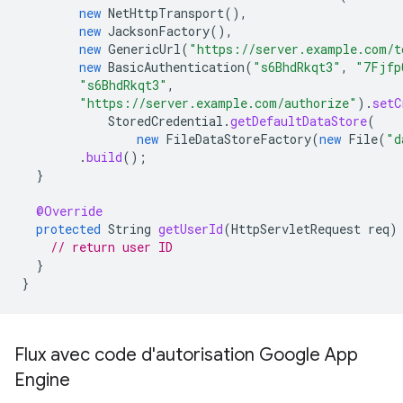
new
NetHttpTransport
(),
new
JacksonFactory
(),
new
GenericUrl
(
"https://server.example.com/t
new
BasicAuthentication
(
"s6BhdRkqt3"
,
"7Fjfp
"s6BhdRkqt3"
,
"https://server.example.com/authorize"
).
setC
StoredCredential
.
getDefaultDataStore
(
new
FileDataStoreFactory
(
new
File
(
"d
.
build
();
}
@Override
protected
String
getUserId
(
HttpServletRequest
req
)
// return user ID
}
}
Flux avec code d'autorisation Google App
Engine