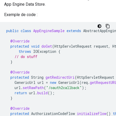
App Engine Data Store.
Exemple de code :
public
class
AppEngineSample
extends
AbstractAppEngi
@Override
protected
void
doGet
(
HttpServletRequest
request
,
H
throws
IOException
{
// do stuff
}
@Override
protected
String
getRedirectUri
(
HttpServletRequest
GenericUrl
url
=
new
GenericUrl
(
req
.
getRequestUR
url
.
setRawPath
(
"/oauth2callback"
);
return
url
.
build
();
}
@Override
protected
AuthorizationCodeFlow
initializeFlow
()
t