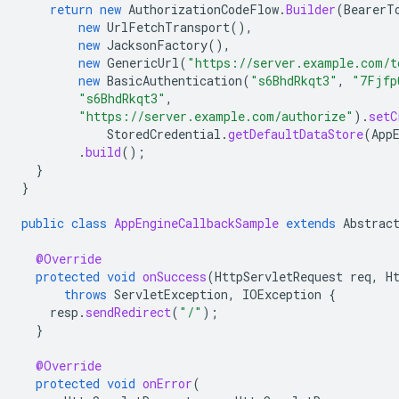
return
new
AuthorizationCodeFlow
.
Builder
(
BearerT
new
UrlFetchTransport
(),
new
JacksonFactory
(),
new
GenericUrl
(
"https://server.example.com/t
new
BasicAuthentication
(
"s6BhdRkqt3"
,
"7Fjfp
"s6BhdRkqt3"
,
"https://server.example.com/authorize"
).
setC
StoredCredential
.
getDefaultDataStore
(
App
.
build
();
}
}
public
class
AppEngineCallbackSample
extends
Abstrac
@Override
protected
void
onSuccess
(
HttpServletRequest
req
,
H
throws
ServletException
,
IOException
{
resp
.
sendRedirect
(
"/"
);
}
@Override
protected
void
onError
(