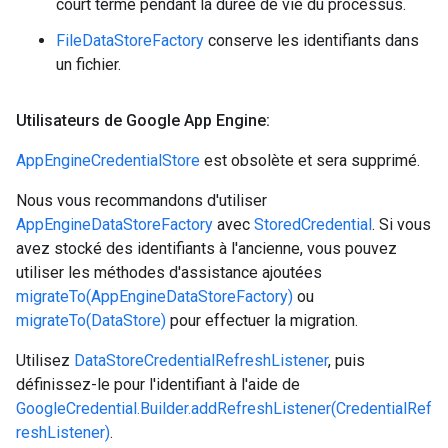
court terme pendant la durée de vie du processus.
FileDataStoreFactory
conserve les identifiants dans
un fichier.
Utilisateurs de Google App Engine:
AppEngineCredentialStore
est obsolète et sera supprimé.
Nous vous recommandons d'utiliser
AppEngineDataStoreFactory
avec
StoredCredential
. Si vous
avez stocké des identifiants à l'ancienne, vous pouvez
utiliser les méthodes d'assistance ajoutées
migrateTo(AppEngineDataStoreFactory)
ou
migrateTo(DataStore)
pour effectuer la migration.
Utilisez
DataStoreCredentialRefreshListener
, puis
définissez-le pour l'identifiant à l'aide de
GoogleCredential.Builder.addRefreshListener(CredentialRef
reshListener)
.