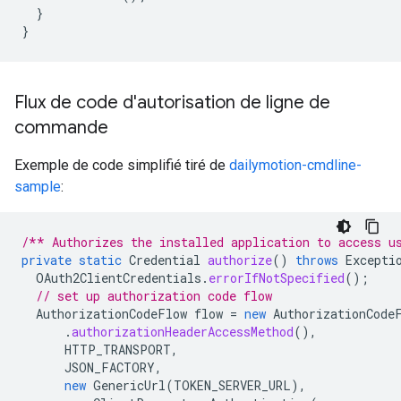
}
}
Flux de code d'autorisation de ligne de
commande
Exemple de code simplifié tiré de
dailymotion-cmdline-
sample
:
/** Authorizes the installed application to access u
private
static
Credential
authorize
()
throws
Excepti
OAuth2ClientCredentials
.
errorIfNotSpecified
();
// set up authorization code flow
AuthorizationCodeFlow
flow
=
new
AuthorizationCode
.
authorizationHeaderAccessMethod
(),
HTTP_TRANSPORT
,
JSON_FACTORY
,
new
GenericUrl
(
TOKEN_SERVER_URL
),