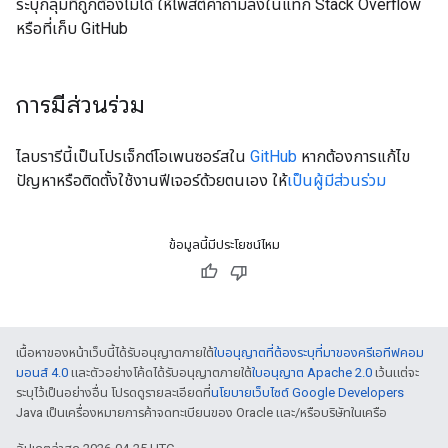
ระบุกลุ่มที่ถูกต้องไม่ได้ ให้โพสต์คำถามลงในแท็ก Stack Overflow
หรือที่เก็บ GitHub
การมีส่วนร่วม
ไลบรารีนี้เป็นโปรเจ็กต์โอเพนซอร์สใน
GitHub
หากต้องการแก้ไข
ปัญหาหรือติดตั้งใช้งานฟีเจอร์ด้วยตนเอง ให้
เป็นผู้มีส่วนร่วม
ข้อมูลนี้มีประโยชน์ไหม
เนื้อหาของหน้าเว็บนี้ได้รับอนุญาตภายใต้
ใบอนุญาตที่ต้องระบุที่มาของครีเอทีฟคอม
มอนส์ 4.0
และตัวอย่างโค้ดได้รับอนุญาตภายใต้
ใบอนุญาต Apache 2.0
เว้นแต่จะ
ระบุไว้เป็นอย่างอื่น โปรดดูรายละเอียดที่
นโยบายเว็บไซต์ Google Developers
Java เป็นเครื่องหมายการค้าจดทะเบียนของ Oracle และ/หรือบริษัทในเครือ