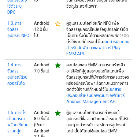
อุปกรณ์โดย
ไป
จัดการครบวงจร หรืออุปกรณ์ที่ใช้เพื่อ
ใช้ตัวระบุ
วัตถุประสงค์เฉพาะ
DPC
star_border
1.3. การ
Android
ผู้ดูแลระบบไอทีใช้แท็ก NFC เพื่อ
จัดสรร
12.0 ขึ้น
จัดสรรอุปกรณ์ใหม่หรืออุปกรณ์ที่รีเซ็ต
อุปกรณ์ NFC
ไป
เป็นค่าเริ่มต้นได้ตามหลักเกณฑ์การติด
ตั้งใช้งานที่กำหนดไว้ใน
เอกสารประกอบ
สำหรับนักพัฒนาซอฟต์แวร์ Play
EMM API
star
1.4. การ
Android
คอนโซลของ EMM สามารถสร้างคิว
จัดสรร
7.0 ขึ้นไป
อาร์โค้ดที่ผู้ดูแลระบบไอทีสแกนเพื่อ
อุปกรณ์ด้วย
จัดสรรอุปกรณ์ที่มีการจัดการครบวงจร
คิวอาร์โค้ด
หรืออุปกรณ์เฉพาะได้ตามแนวทางการ
ติดตั้งใช้งานที่กำหนดไว้ใน
เอกสาร
ประกอบสำหรับนักพัฒนาซอฟต์แวร์
Android Management API
star
1.5. การตั้ง
Android
ผู้ดูแลระบบไอทีสามารถกำหนดค่า
ค่าอุปกรณ์
8.0 ขึ้นไป
อุปกรณ์ที่ซื้อจากตัวแทนจำหน่ายที่ได้รับ
พร้อมใช้แบบ
(Pixel:
อนุญาตล่วงหน้า และจัดการอุปกรณ์
รวมกลุ่ม
Android
เหล่านั้นได้โดยใช้คอนโซล EMM