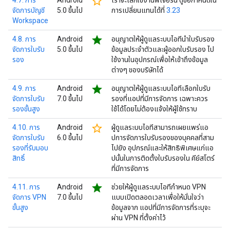
star_border
4.7. การ
Android
เราจะเลิกใช้งานฟีเจอร์นี้ ดูข้อกำหนดใน
จัดการบัญชี
5.0 ขึ้นไป
การเปลี่ยนแทนได้ที่
3.23
Workspace
star
4.8. การ
Android
อนุญาตให้ผู้ดูแลระบบไอทีนำใบรับรอง
จัดการใบรับ
5.0 ขึ้นไป
ข้อมูลประจำตัวและผู้ออกใบรับรอง ไป
รอง
ใช้งานในอุปกรณ์เพื่อให้เข้าถึงข้อมูล
ต่างๆ ของบริษัทได้
star
4.9. การ
Android
อนุญาตให้ผู้ดูแลระบบไอทีเลือกใบรับ
จัดการใบรับ
7.0 ขึ้นไป
รองที่แอปที่มีการจัดการ เฉพาะควร
รองขั้นสูง
ใช้ได้โดยไม่ต้องแจ้งให้ผู้ใช้ทราบ
star_border
4.10. การ
Android
ผู้ดูแลระบบไอทีสามารถเผยแพร่แอ
จัดการใบรับ
6.0 ขึ้นไป
ปการจัดการใบรับรองของบุคคลที่สาม
รองที่รับมอบ
ไปยัง อุปกรณ์และให้สิทธิพิเศษแก่แอ
สิทธิ์
ปนั้นในการติดตั้งใบรับรองใน คีย์สโตร์
ที่มีการจัดการ
star
4.11. การ
Android
ช่วยให้ผู้ดูแลระบบไอทีกำหนด VPN
จัดการ VPN
7.0 ขึ้นไป
แบบเปิดตลอดเวลาเพื่อให้มั่นใจว่า
ขั้นสูง
ข้อมูลจาก แอปที่มีการจัดการที่ระบุจะ
ผ่าน VPN ที่ตั้งค่าไว้