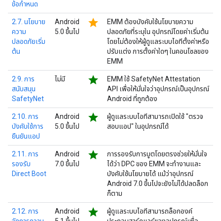
ข้อกำหนด
star
2.7. นโยบาย
Android
EMM ต้องบังคับใช้นโยบายความ
ความ
5.0 ขึ้นไป
ปลอดภัยที่ระบุใน อุปกรณ์โดยค่าเริ่มต้น
ปลอดภัยเริ่ม
โดยไม่ต้องให้ผู้ดูแลระบบไอทีตั้งค่าหรือ
ต้น
ปรับแต่ง การตั้งค่าใดๆ ในคอนโซลของ
EMM
star
2.9. การ
ไม่มี
EMM ใช้ SafetyNet Attestation
สนับสนุน
API เพื่อให้มั่นใจว่าอุปกรณ์เป็นอุปกรณ์
SafetyNet
Android ที่ถูกต้อง
star
2.10. การ
Android
ผู้ดูแลระบบไอทีสามารถเปิดใช้ "ตรวจ
บังคับใช้การ
5.0 ขึ้นไป
สอบแอป" ในอุปกรณ์ได้
ยืนยันแอป
star
2.11. การ
Android
การรองรับการบูตโดยตรงช่วยให้มั่นใจ
รองรับ
7.0 ขึ้นไป
ได้ว่า DPC ของ EMM จะทำงานและ
Direct Boot
บังคับใช้นโยบายได้ แม้ว่าอุปกรณ์
Android 7.0 ขึ้นไปจะยังไม่ได้ปลดล็อก
ก็ตาม
star
2.12. การ
Android
ผู้ดูแลระบบไอทีสามารถล็อกองค์