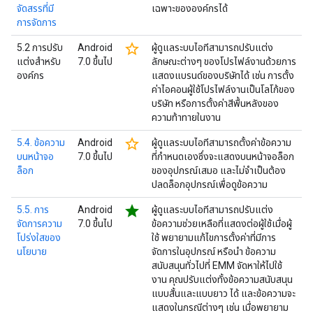
จัดสรรที่มี
เฉพาะขององค์กรได้
การจัดการ
star_border
5.2 การปรับ
Android
ผู้ดูแลระบบไอทีสามารถปรับแต่ง
แต่งสำหรับ
7.0 ขึ้นไป
ลักษณะต่างๆ ของโปรไฟล์งานด้วยการ
องค์กร
แสดงแบรนด์ของบริษัทได้ เช่น การตั้ง
ค่าไอคอนผู้ใช้โปรไฟล์งานเป็นโลโก้ของ
บริษัท หรือการตั้งค่าสีพื้นหลังของ
ความท้าทายในงาน
star_border
5.4. ข้อความ
Android
ผู้ดูแลระบบไอทีสามารถตั้งค่าข้อความ
บนหน้าจอ
7.0 ขึ้นไป
ที่กำหนดเองซึ่งจะแสดงบนหน้าจอล็อก
ล็อก
ของอุปกรณ์เสมอ และไม่จำเป็นต้อง
ปลดล็อกอุปกรณ์เพื่อดูข้อความ
star
5.5. การ
Android
ผู้ดูแลระบบไอทีสามารถปรับแต่ง
จัดการความ
7.0 ขึ้นไป
ข้อความช่วยเหลือที่แสดงต่อผู้ใช้เมื่อผู้
โปร่งใสของ
ใช้ พยายามแก้ไขการตั้งค่าที่มีการ
นโยบาย
จัดการในอุปกรณ์ หรือนำ ข้อความ
สนับสนุนทั่วไปที่ EMM จัดหาให้ไปใช้
งาน คุณปรับแต่งทั้งข้อความสนับสนุน
แบบสั้นและแบบยาว ได้ และข้อความจะ
แสดงในกรณีต่างๆ เช่น เมื่อพยายาม