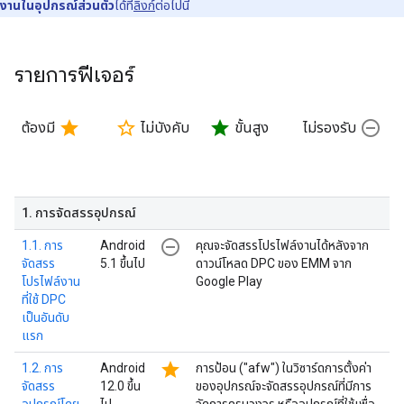
งานในอุปกรณ์ส่วนตัว
ได้ที่
ลิงก์
ต่อไปนี้
รายการฟีเจอร์
star
star_border
star
remove_circle_outline
ต้องมี
ไม่บังคับ
ขั้นสูง
ไม่รองรับ
1
.
การจัดสรรอุปกรณ์
remove_circle_outline
1.1. การ
Android
คุณจะจัดสรรโปรไฟล์งานได้หลังจาก
จัดสรร
5.1 ขึ้นไป
ดาวน์โหลด DPC ของ EMM จาก
โปรไฟล์งาน
Google Play
ที่ใช้ DPC
เป็นอันดับ
แรก
star
1.2. การ
Android
การป้อน ("afw") ในวิซาร์ดการตั้งค่า
จัดสรร
12.0 ขึ้น
ของอุปกรณ์จะจัดสรรอุปกรณ์ที่มีการ