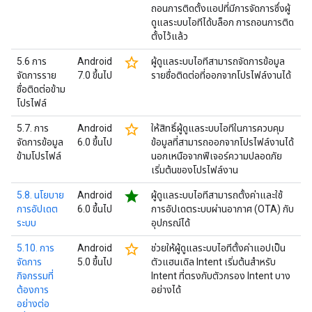
ถอนการติดตั้งแอปที่มีการจัดการซึ่งผู้
ดูแลระบบไอทีได้บล็อก การถอนการติด
ตั้งไว้แล้ว
star_border
5.6 การ
Android
ผู้ดูแลระบบไอทีสามารถจัดการข้อมูล
จัดการราย
7.0 ขึ้นไป
รายชื่อติดต่อที่ออกจากโปรไฟล์งานได้
ชื่อติดต่อข้าม
โปรไฟล์
star_border
5.7. การ
Android
ให้สิทธิ์ผู้ดูแลระบบไอทีในการควบคุม
จัดการข้อมูล
6.0 ขึ้นไป
ข้อมูลที่สามารถออกจากโปรไฟล์งานได้
ข้ามโปรไฟล์
นอกเหนือจากฟีเจอร์ความปลอดภัย
เริ่มต้นของโปรไฟล์งาน
star
5.8. นโยบาย
Android
ผู้ดูแลระบบไอทีสามารถตั้งค่าและใช้
การอัปเดต
6.0 ขึ้นไป
การอัปเดตระบบผ่านอากาศ (OTA) กับ
ระบบ
อุปกรณ์ได้
star_border
5.10. การ
Android
ช่วยให้ผู้ดูแลระบบไอทีตั้งค่าแอปเป็น
จัดการ
5.0 ขึ้นไป
ตัวแฮนเดิล Intent เริ่มต้นสำหรับ
กิจกรรมที่
Intent ที่ตรงกับตัวกรอง Intent บาง
ต้องการ
อย่างได้
อย่างต่อ