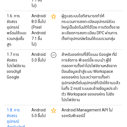
7.1 ขึ้น
ไป)
star_border
1.6. การ
Android
ผู้ดูแลระบบไอทีสามารถทำให้
จัดสรร
8.0 ขึ้นไป
กระบวนการลงทะเบียนอุปกรณ์ส่วน
อุปกรณ์
(Pixel:
ใหญ่เป็นอัตโนมัติได้โดย การติดตั้งราย
พร้อมใช้แบบ
Android
ละเอียดการลงทะเบียน DPC ผ่านการ
รวมกลุ่มขั้น
7.1 ขึ้น
ตั้งค่าอุปกรณ์พร้อมใช้แบบรวมกลุ่ม
สูง
ไป)
remove_circle_outline
1.7 การ
Android
สำหรับองค์กรที่ใช้โดเมน Google ที่มี
จัดสรร
5.0 ขึ้นไป
การจัดการ ฟีเจอร์นี้จะแนะนำ ผู้ใช้
โปรไฟล์งาน
ตลอดการตั้งค่าโปรไฟล์งานหลังจาก
ของบัญชี
ป้อนข้อมูลเข้าสู่ระบบ Workspace
Google
ขององค์กร ในระหว่างการตั้งค่า
อุปกรณ์หรือในอุปกรณ์ที่เปิดใช้งานแล้ว
ในทั้ง 2 กรณี ระบบจะย้ายข้อมูลประจำ
ตัว Workspace ขององค์กร ไปยัง
โปรไฟล์งาน
star_border
1.8. การ
Android
Android Management API ไม่
จัดสรร
5.0 ขึ้นไป
รองรับฟีเจอร์นี้
อุปกรณ์