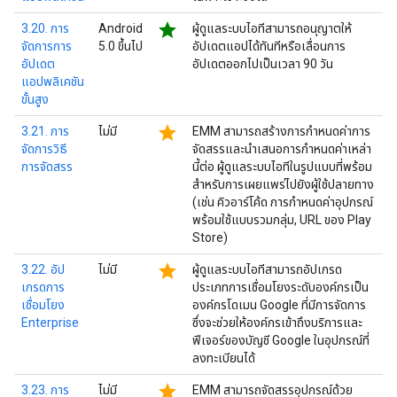
star
3.20. การ
Android
ผู้ดูแลระบบไอทีสามารถอนุญาตให้
จัดการการ
5.0 ขึ้นไป
อัปเดตแอปได้ทันทีหรือเลื่อนการ
อัปเดต
อัปเดตออกไปเป็นเวลา 90 วัน
แอปพลิเคชัน
ขั้นสูง
star
3.21. การ
ไม่มี
EMM สามารถสร้างการกำหนดค่าการ
จัดการวิธี
จัดสรรและนำเสนอการกำหนดค่าเหล่า
การจัดสรร
นี้ต่อ ผู้ดูแลระบบไอทีในรูปแบบที่พร้อม
สำหรับการเผยแพร่ไปยังผู้ใช้ปลายทาง
(เช่น คิวอาร์โค้ด การกำหนดค่าอุปกรณ์
พร้อมใช้แบบรวมกลุ่ม, URL ของ Play
Store)
star
3.22. อัป
ไม่มี
ผู้ดูแลระบบไอทีสามารถอัปเกรด
เกรดการ
ประเภทการเชื่อมโยงระดับองค์กรเป็น
เชื่อมโยง
องค์กรโดเมน Google ที่มีการจัดการ
Enterprise
ซึ่งจะช่วยให้องค์กรเข้าถึงบริการและ
ฟีเจอร์ของบัญชี Google ในอุปกรณ์ที่
ลงทะเบียนได้
star
3.23. การ
ไม่มี
EMM สามารถจัดสรรอุปกรณ์ด้วย