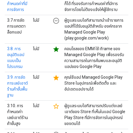
กำหนดค่าที่มี
ก็ได้ ที่รองรับการกำหนดค่าที่มีการ
การจัดการ
จัดการโดยไม่ต้องแจ้งให้ผู้ใช้ทราบ
remove_circle_outline
3.7 การจัด
ไม่มี
ผู้ดูแลระบบไอทีสามารถนำเข้ารายการ
การแคตตา
แอปที่ได้รับอนุมัติสำหรับ องค์กรจาก
ล็อกแอป
Managed Google Play
(play.google.com/work)
star
3.8. การ
ไม่มี
คอนโซลของ EMM ใช้ iframe ของ
อนุมัติแอป
Managed Google Play เพื่อรองรับ
แบบเป็น
ความสามารถในการค้นพบและอนุมัติ
โปรแกรม
แอปของ Google Play
star
3.9. การจัด
ไม่มี
คุณใช้แอป Managed Google Play
การเลย์เอาต์
Store ในอุปกรณ์เพื่อติดตั้ง และ
ร้านค้าขั้นพื้น
อัปเดตแอปงานได้
ฐาน
star_border
3.10. การ
ไม่มี
ผู้ดูแลระบบไอทีสามารถปรับแต่งเลย์
กำหนดค่า
เอาต์ของ Store ที่เห็นในแอป Google
เลย์เอาต์ร้าน
Play Store ที่มีการจัดการในอุปกรณ์
ค้าขั้นสูง
ของตนได้