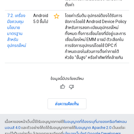
ตั้งค่า
star_border
7.2. เครื่อง
Android
โดยค่าเริ่มต้น อุปกรณ์ต้องได้รับการ
มือควบคุม
5.0 ขึ้นไป
จัดการโดยใช้ Android Device Policy
นโยบาย
สำหรับการลงทะเบียนอุปกรณ์ใหม่
มาตรฐาน
ทั้งหมด ทั้งการเชื่อมโยงที่มีอยู่และการ
สำหรับ
เชื่อมโยงใหม่ EMM อาจมี ตัวเลือกใน
อุปกรณ์ใหม่
การจัดการอุปกรณ์โดยใช้ DPC ที่
กำหนดเองในส่วนการตั้งค่าภายใต้
หัวข้อ "ขั้นสูง" หรือคำศัพท์ที่คล้ายกัน
ข้อมูลนี้มีประโยชน์ไหม
ส่งความคิดเห็น
เนื้อหาของหน้าเว็บนี้ได้รับอนุญาตภายใต้
ใบอนุญาตที่ต้องระบุที่มาของครีเอทีฟคอม
มอนส์ 4.0
และตัวอย่างโค้ดได้รับอนุญาตภายใต้
ใบอนุญาต Apache 2.0
เว้นแต่จะ
ระบุไว้เป็นอย่างอื่น โปรดดูรายละเอียดที่
นโยบายเว็บไซต์ Google Developers