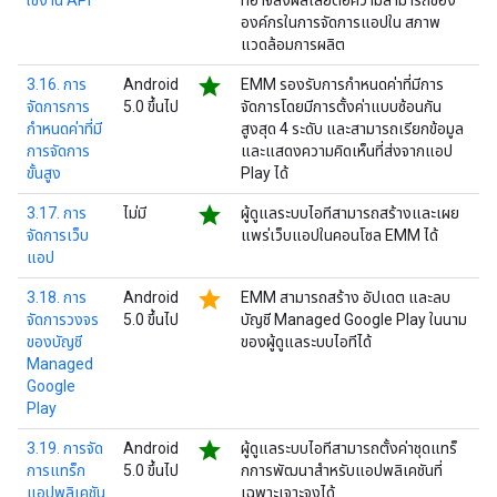
ใช้งาน API
ที่อาจส่งผลเสียต่อความสามารถของ
องค์กรในการจัดการแอปใน สภาพ
แวดล้อมการผลิต
star
3.16. การ
Android
EMM รองรับการกำหนดค่าที่มีการ
จัดการการ
5.0 ขึ้นไป
จัดการโดยมีการตั้งค่าแบบซ้อนกัน
กำหนดค่าที่มี
สูงสุด 4 ระดับ และสามารถเรียกข้อมูล
การจัดการ
และแสดงความคิดเห็นที่ส่งจากแอป
ขั้นสูง
Play ได้
star
3.17. การ
ไม่มี
ผู้ดูแลระบบไอทีสามารถสร้างและเผย
จัดการเว็บ
แพร่เว็บแอปในคอนโซล EMM ได้
แอป
star
3.18. การ
Android
EMM สามารถสร้าง อัปเดต และลบ
จัดการวงจร
5.0 ขึ้นไป
บัญชี Managed Google Play ในนาม
ของบัญชี
ของผู้ดูแลระบบไอทีได้
Managed
Google
Play
star
3.19. การจัด
Android
ผู้ดูแลระบบไอทีสามารถตั้งค่าชุดแทร็
การแทร็ก
5.0 ขึ้นไป
กการพัฒนาสำหรับแอปพลิเคชันที่
แอปพลิเคชัน
เฉพาะเจาะจงได้