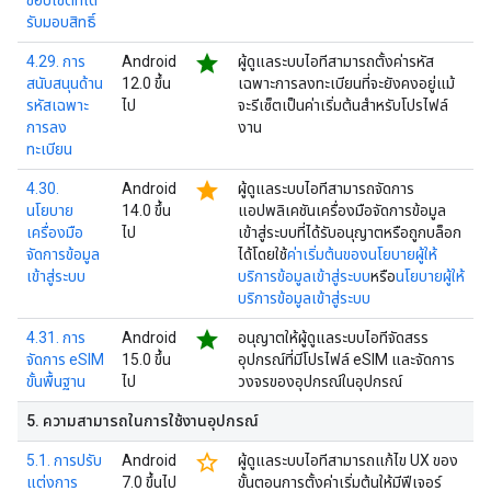
ขอบเขตที่ได้
รับมอบสิทธิ์
star
4.29. การ
Android
ผู้ดูแลระบบไอทีสามารถตั้งค่ารหัส
สนับสนุนด้าน
12.0 ขึ้น
เฉพาะการลงทะเบียนที่จะยังคงอยู่แม้
รหัสเฉพาะ
ไป
จะรีเซ็ตเป็นค่าเริ่มต้นสำหรับโปรไฟล์
การลง
งาน
ทะเบียน
star
4.30.
Android
ผู้ดูแลระบบไอทีสามารถจัดการ
นโยบาย
14.0 ขึ้น
แอปพลิเคชันเครื่องมือจัดการข้อมูล
เครื่องมือ
ไป
เข้าสู่ระบบที่ได้รับอนุญาตหรือถูกบล็อก
จัดการข้อมูล
ได้โดยใช้
ค่าเริ่มต้นของนโยบายผู้ให้
เข้าสู่ระบบ
บริการข้อมูลเข้าสู่ระบบ
หรือ
นโยบายผู้ให้
บริการข้อมูลเข้าสู่ระบบ
star
4.31. การ
Android
อนุญาตให้ผู้ดูแลระบบไอทีจัดสรร
จัดการ eSIM
15.0 ขึ้น
อุปกรณ์ที่มีโปรไฟล์ eSIM และจัดการ
ขั้นพื้นฐาน
ไป
วงจรของอุปกรณ์ในอุปกรณ์
5
.
ความสามารถในการใช้งานอุปกรณ์
star_border
5.1. การปรับ
Android
ผู้ดูแลระบบไอทีสามารถแก้ไข UX ของ
แต่งการ
7.0 ขึ้นไป
ขั้นตอนการตั้งค่าเริ่มต้นให้มีฟีเจอร์