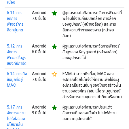
เนื่อง
star
5.11. การ
Android
ผู้ดูแลระบบไอทีสามารถจัดการฟีเจอร์ที่
จัดการ
7.0 ขึ้นไป
พร้อมใช้งานก่อนปลดล็อก การล็อก
ฟีเจอร์การ
ของอุปกรณ์ (หน้าจอล็อก) และการ
ล็อกปุ่มกด
ล็อกความท้าทายของงาน (หน้าจอ
ล็อก)
star
5.12. การ
Android
ผู้ดูแลระบบไอทีสามารถจัดการฟีเจอร์
จัดการ
5.0 ขึ้นไป
ขั้นสูงของ Keyguard (หน้าจอล็อก)
ฟีเจอร์ขั้นสูง
ของอุปกรณ์ ได้
ของคีย์การ์ด
star_border
5.14. การดึง
Android
EMM สามารถดึงที่อยู่ MAC ของ
ข้อมูลที่อยู่
7.0 ขึ้นไป
อุปกรณ์โดยไม่แจ้งให้ทราบเพื่อใช้ระบุ
MAC
อุปกรณ์ในส่วนอื่นๆ ของโครงสร้างพื้น
ฐานขององค์กร (เช่น เมื่อ ระบุอุปกรณ์
สำหรับการควบคุมการเข้าถึงเครือข่าย)
star
5.17. การ
Android
ผู้ดูแลระบบไอทีสามารถปรับแต่ง
จัดการความ
9.0 ขึ้นไป
ข้อความที่แสดงเมื่อนำ โปรไฟล์งาน
โปร่งใสของ
ออกจากอุปกรณ์ได้
นโยบายใน