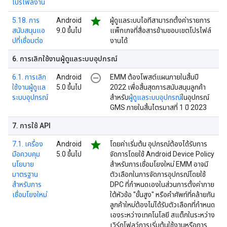
โปรไฟล์งาน
star
5.18. การ
Android
ผู้ดูแลระบบไอทีสามารถตั้งค่ารายการ
สนับสนุนแอ
9.0 ขึ้นไป
แพ็กเกจที่สื่อสารข้ามขอบเขตโปรไฟล์
ปที่เชื่อมต่อ
งานได้
6
.
การเลิกใช้งานผู้ดูแลระบบอุปกรณ์
remove_circle_outline
6.1. การเลิก
Android
EMM ต้องโพสต์แผนภายในสิ้นปี
ใช้งานผู้ดูแล
5.0 ขึ้นไป
2022 เพื่อสิ้นสุดการสนับสนุนลูกค้า
ระบบอุปกรณ์
สำหรับ
ผู้ดูแลระบบอุปกรณ์
ในอุปกรณ์
GMS ภายในสิ้นไตรมาสที่ 1 ปี 2023
7
.
การใช้ API
star
7.1. เครื่อง
Android
โดยค่าเริ่มต้น อุปกรณ์ต้องได้รับการ
มือควบคุม
5.0 ขึ้นไป
จัดการโดยใช้ Android Device Policy
นโยบาย
สำหรับการเชื่อมโยงใหม่ EMM อาจมี
มาตรฐาน
ตัวเลือกในการจัดการอุปกรณ์โดยใช้
สำหรับการ
DPC ที่กำหนดเองในส่วนการตั้งค่าภาย
เชื่อมโยงใหม่
ใต้หัวข้อ "ขั้นสูง" หรือคำศัพท์ที่คล้ายกัน
ลูกค้าใหม่ต้องไม่ได้รับตัวเลือกที่กำหนด
เองระหว่างเทคโนโลยี สแต็กในระหว่าง
เวิร์กโฟลว์การเริ่มต้นใช้งานหรือการ