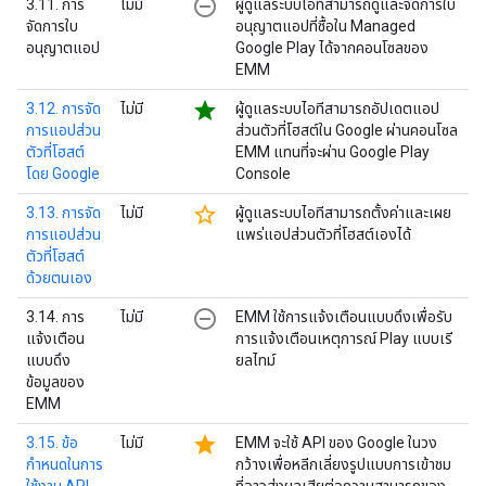
remove_circle_outline
3.11. การ
ไม่มี
ผู้ดูแลระบบไอทีสามารถดูและจัดการใบ
จัดการใบ
อนุญาตแอปที่ซื้อใน Managed
อนุญาตแอป
Google Play ได้จากคอนโซลของ
EMM
star
3.12. การจัด
ไม่มี
ผู้ดูแลระบบไอทีสามารถอัปเดตแอป
การแอปส่วน
ส่วนตัวที่โฮสต์ใน Google ผ่านคอนโซล
ตัวที่โฮสต์
EMM แทนที่จะผ่าน Google Play
โดย Google
Console
star_border
3.13. การจัด
ไม่มี
ผู้ดูแลระบบไอทีสามารถตั้งค่าและเผย
การแอปส่วน
แพร่แอปส่วนตัวที่โฮสต์เองได้
ตัวที่โฮสต์
ด้วยตนเอง
remove_circle_outline
3.14. การ
ไม่มี
EMM ใช้การแจ้งเตือนแบบดึงเพื่อรับ
แจ้งเตือน
การแจ้งเตือนเหตุการณ์ Play แบบเรี
แบบดึง
ยลไทม์
ข้อมูลของ
EMM
star
3.15. ข้อ
ไม่มี
EMM จะใช้ API ของ Google ในวง
กำหนดในการ
กว้างเพื่อหลีกเลี่ยงรูปแบบการเข้าชม