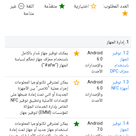
remove_circle_outline
star
star_border
العدد المطلوب:
اختيارية
متقدّمة
اللغة
غير
star
متاحة
1
.
إدارة الجهاز
star
1.2. توفير
‫Android
يمكنك توفير جهاز مُدار بالكامل
الجهاز
6.0
باستخدام معرّف جهاز تحكّم لسياسة
باستخدام
والإصدارات
الجهاز ("afw#").
معرّف DPC
الأحدث
star_border
1.3. توفير
‫Android
يمكن لمشرفي تكنولوجيا المعلومات
أجهزة NFC
6.0
إجراء عملية "تلامس" بين الأجهزة
والإصدارات
الجديدة أو التي تمت إعادة ضبطها على
الأحدث
الإعدادات الأصلية وتطبيق توفير NFC
الخاص بإدارة الخدمات الجوّالة
للمؤسسات (EMM) لتوفير جهاز.
star
1.4. توفير
‫Android
يمكن لمشرفي تكنولوجيا المعلومات
الجهاز
7.0
استخدام جهاز جديد أو جهاز تمت إعادة
باستخدام رمز
والإصدارات
ضبطه على الإعدادات الأصلية لمسح رمز