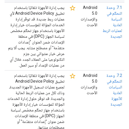
star_border
7.1. وحدة
‫Android
يجب إدارة الأجهزة تلقائيًا باستخدام
التحكّم في
5.0
تطبيق Android Device Policy لأي
السياسة
والإصدارات
عمليات ربط جديدة. قد توفّر إدارة
العادية
الأحدث
الخدمات الجوّالة للمؤسسات خيار إدارة
لعمليات الربط
الأجهزة باستخدام جهاز تحكّم مخصّص
الجديدة
لسياسة الجهاز (DPC) في منطقة
الإعدادات ضمن العنوان "إعدادات
متقدّمة" أو مصطلح مشابه. يجب ألا يتم
عرض خيار عشوائي بين حِزم
التكنولوجيا على العملاء الجدد خلال أي
من عمليات الإعداد أو سير العمل.
star_border
7.2. وحدة
‫Android
يجب إدارة الأجهزة تلقائيًا باستخدام
التحكّم في
5.0
تطبيق Android Device Policy
السياسات
والإصدارات
لجميع عمليات تسجيل الأجهزة الجديدة،
العادية
الأحدث
وذلك لكل من عمليات الربط الحالية
للأجهزة
والجديدة. قد توفّر حلول إدارة الخدمات
الجديدة
الجوّالة للمؤسسات خيار إدارة الأجهزة
باستخدام جهاز تحكّم مخصّص لسياسة
الجهاز (DPC) في منطقة الإعدادات
ضمن عنوان "إعدادات متقدّمة" أو
مصطلحات مشابهة.