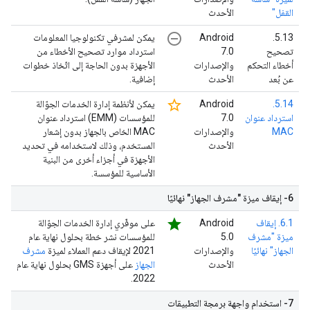
القفل"
الأحدث
remove_circle_outline
‫5.13.
‫Android
يمكن لمشرفي تكنولوجيا المعلومات
تصحيح
7.0
استرداد موارد تصحيح الأخطاء من
أخطاء التحكم
والإصدارات
الأجهزة بدون الحاجة إلى اتّخاذ خطوات
عن بُعد
الأحدث
إضافية.
star_border
5.14.
‫Android
يمكن لأنظمة إدارة الخدمات الجوّالة
استرداد عنوان
7.0
للمؤسسات (EMM) استرداد عنوان
MAC
والإصدارات
MAC الخاص بالجهاز بدون إشعار
الأحدث
المستخدم، وذلك لاستخدامه في تحديد
الأجهزة في أجزاء أخرى من البنية
الأساسية للمؤسسة.
6- إيقاف ميزة "مشرف الجهاز" نهائيًا
star
6.1. إيقاف
‫Android
على موفّري إدارة الخدمات الجوّالة
ميزة "مشرف
5.0
للمؤسسات نشر خطة بحلول نهاية عام
الجهاز" نهائيًا
والإصدارات
2021 لإيقاف دعم العملاء لميزة
مشرف
الأحدث
الجهاز
على أجهزة GMS بحلول نهاية عام
2022.
7- استخدام واجهة برمجة التطبيقات