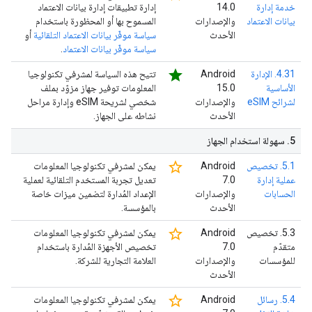
خدمة إدارة
14.0
إدارة تطبيقات إدارة بيانات الاعتماد
بيانات الاعتماد
والإصدارات
المسموح بها أو المحظورة باستخدام
الأحدث
سياسة موفّر بيانات الاعتماد التلقائية
أو
سياسة موفّر بيانات الاعتماد
.
star
4.31. الإدارة
‫Android
تتيح هذه السياسة لمشرفي تكنولوجيا
الأساسية
15.0
المعلومات توفير جهاز مزوّد بملف
لشرائح eSIM
والإصدارات
شخصي لشريحة eSIM وإدارة مراحل
الأحدث
نشاطه على الجهاز.
5
.
سهولة استخدام الجهاز
star_border
5.1. تخصيص
‫Android
يمكن لمشرفي تكنولوجيا المعلومات
عملية إدارة
7.0
تعديل تجربة المستخدم التلقائية لعملية
الحسابات
والإصدارات
الإعداد المُدارة لتضمين ميزات خاصة
الأحدث
بالمؤسسة.
star_border
5.3. تخصيص
‫Android
يمكن لمشرفي تكنولوجيا المعلومات
متقدّم
7.0
تخصيص الأجهزة المُدارة باستخدام
للمؤسسات
والإصدارات
العلامة التجارية للشركة.
الأحدث
star_border
5.4. رسائل
‫Android
يمكن لمشرفي تكنولوجيا المعلومات