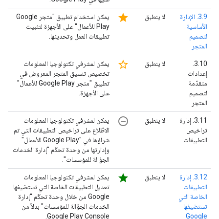
star
3.9. الإدارة
لا ينطبق
يمكن استخدام تطبيق "متجر Google
الأساسية
Play للأعمال" على الأجهزة لتثبيت
لتصميم
تطبيقات العمل وتحديثها.
المتجر
star_border
‫3.10.
لا ينطبق
يمكن لمشرفي تكنولوجيا المعلومات
إعدادات
تخصيص تنسيق المتجر المعروض في
متقدّمة
تطبيق "متجر Google Play للأعمال"
لتصميم
على الأجهزة.
المتجر
remove_circle_outline
‫3.11. إدارة
لا ينطبق
يمكن لمشرفي تكنولوجيا المعلومات
تراخيص
الاطّلاع على تراخيص التطبيقات التي تم
التطبيقات
شراؤها في "Google Play للأعمال"
وإدارتها من وحدة تحكّم "إدارة الخدمات
الجوّالة للمؤسسات".
star
3.12. إدارة
لا ينطبق
يمكن لمشرفي تكنولوجيا المعلومات
التطبيقات
تعديل التطبيقات الخاصة التي تستضيفها
الخاصة التي
Google من خلال وحدة تحكّم "إدارة
تستضيفها
الخدمات الجوّالة للمؤسسات" بدلاً من
Google Play Console.
Google