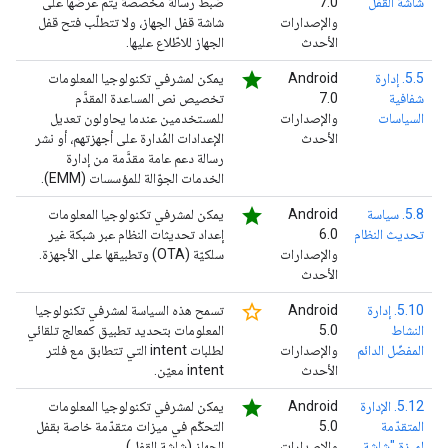
شاشة القفل
7.0
ضبط رسالة مخصّصة يتم عرضها على
والإصدارات
شاشة قفل الجهاز، ولا تتطلّب فتح قفل
الأحدث
الجهاز للاطّلاع عليها.
star
5.5. إدارة
‫Android
يمكن لمشرفي تكنولوجيا المعلومات
شفافية
7.0
تخصيص نص المساعدة المقدَّم
السياسات
والإصدارات
للمستخدمين عندما يحاولون تعديل
الأحدث
الإعدادات المُدارة على أجهزتهم، أو نشر
رسالة دعم عامة مقدَّمة من إدارة
الخدمات الجوّالة للمؤسسات (EMM).
star
5.8. سياسة
‫Android
يمكن لمشرفي تكنولوجيا المعلومات
تحديث النظام
6.0
إعداد تحديثات النظام عبر شبكة غير
والإصدارات
سلكيّة (OTA) وتطبيقها على الأجهزة.
الأحدث
star_border
5.10. إدارة
‫Android
تسمح هذه السياسة لمشرفي تكنولوجيا
النشاط
5.0
المعلومات بتحديد تطبيق كمعالج تلقائي
المفضّل الدائم
والإصدارات
لطلبات intent التي تتطابق مع فلتر
الأحدث
intent معيّن.
star
5.12. الإدارة
‫Android
يمكن لمشرفي تكنولوجيا المعلومات
المتقدّمة
5.0
التحكّم في ميزات متقدّمة خاصة بقفل
لميزة "شاشة
والإصدارات
الجهاز (شاشة القفل).