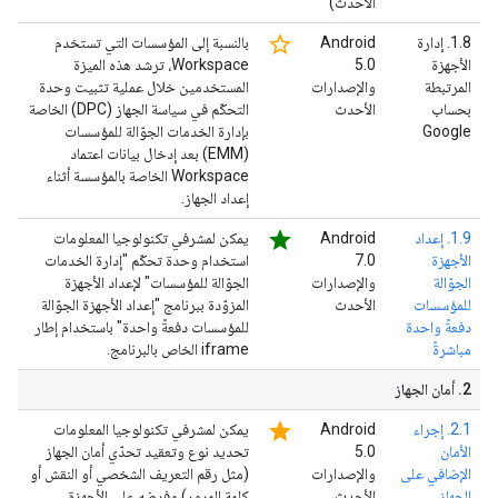
الأحدث)
star_border
‫1.8. إدارة
‫Android
بالنسبة إلى المؤسسات التي تستخدم
الأجهزة
5.0
Workspace، ترشد هذه الميزة
المرتبطة
والإصدارات
المستخدمين خلال عملية تثبيت وحدة
بحساب
الأحدث
التحكّم في سياسة الجهاز (DPC) الخاصة
Google
بإدارة الخدمات الجوّالة للمؤسسات
(EMM) بعد إدخال بيانات اعتماد
Workspace الخاصة بالمؤسسة أثناء
إعداد الجهاز.
star
1.9. إعداد
‫Android
يمكن لمشرفي تكنولوجيا المعلومات
الأجهزة
7.0
استخدام وحدة تحكّم "إدارة الخدمات
الجوّالة
والإصدارات
الجوّالة للمؤسسات" لإعداد الأجهزة
للمؤسسات
الأحدث
المزوّدة ببرنامج "إعداد الأجهزة الجوّالة
دفعةً واحدة
للمؤسسات دفعةً واحدة" باستخدام إطار
مباشرةً
iframe الخاص بالبرنامج.
2
.
أمان الجهاز
star
2.1. إجراء
‫Android
يمكن لمشرفي تكنولوجيا المعلومات
الأمان
5.0
تحديد نوع وتعقيد تحدّي أمان الجهاز
الإضافي على
والإصدارات
(مثل رقم التعريف الشخصي أو النقش أو
الجهاز
الأحدث
كلمة المرور) وفرضه على الأجهزة