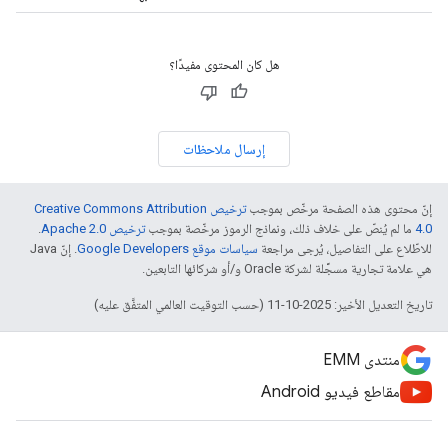
هل كان المحتوى مفيدًا؟
إرسال ملاحظات
إنّ محتوى هذه الصفحة مرخّص بموجب
ترخيص Creative Commons Attribution
4.0‏
ما لم يُنصّ على خلاف ذلك، ونماذج الرموز مرخّصة بموجب
ترخيص Apache 2.0‏
.
للاطّلاع على التفاصيل، يُرجى مراجعة
سياسات موقع Google Developers‏
. إنّ Java
هي علامة تجارية مسجَّلة لشركة Oracle و/أو شركائها التابعين.
تاريخ التعديل الأخير: 2025-10-11 (حسب التوقيت العالمي المتفَّق عليه)
منتدى EMM
مقاطع فيديو Android