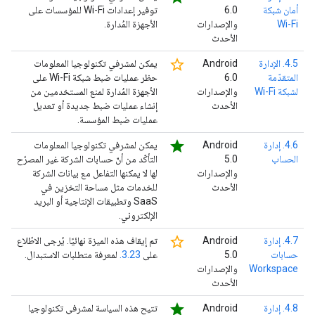
أمان شبكة
6.0
توفير إعدادات Wi-Fi للمؤسسات على
Wi-Fi
والإصدارات
الأجهزة المُدارة.
الأحدث
star_border
4.5. الإدارة
‫Android
يمكن لمشرفي تكنولوجيا المعلومات
المتقدّمة
6.0
حظر عمليات ضبط شبكة Wi-Fi على
لشبكة Wi-Fi
والإصدارات
الأجهزة المُدارة لمنع المستخدمين من
الأحدث
إنشاء عمليات ضبط جديدة أو تعديل
عمليات ضبط المؤسسة.
star
4.6. إدارة
‫Android
يمكن لمشرفي تكنولوجيا المعلومات
الحساب
5.0
التأكّد من أنّ حسابات الشركة غير المصرّح
والإصدارات
لها لا يمكنها التفاعل مع بيانات الشركة
الأحدث
للخدمات مثل مساحة التخزين في
SaaS وتطبيقات الإنتاجية أو البريد
الإلكتروني.
star_border
4.7. إدارة
‫Android
تم إيقاف هذه الميزة نهائيًا. يُرجى الاطّلاع
حسابات
5.0
على
3.23.
لمعرفة متطلبات الاستبدال.
Workspace
والإصدارات
الأحدث
star
4.8. إدارة
‫Android
تتيح هذه السياسة لمشرفي تكنولوجيا