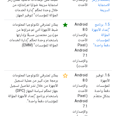
الاستجابة
الأحدث
استجابة سريعة ضوئيًا تم إنشاؤه من
السريعة
خلال وحدة تحكّم "إدارة الخدمات
الجوّالة للمؤسسات" لتوفير الجهاز.
star
1.5. برنامج
‫Android
يمكن لمشرفي تكنولوجيا المعلومات
"إعداد الأجهزة
8.0
ضبط الأجهزة التي تم شراؤها من
الجوّالة
والإصدارات
مورّدين معتمدين مسبقًا وإدارتها
للمؤسسات
الأحدث
باستخدام وحدة تحكّم "إدارة الخدمات
دفعةً واحدة"
(‫Pixel:
الجوّالة للمؤسسات" (EMM).
Android
7.1
والإصدارات
الأحدث)
star_border
1.6. توفير
‫Android
يمكن لمشرفي تكنولوجيا المعلومات
الأجهزة
8.0
برمجة جزء كبير من عملية تسجيل
للمؤسسات
والإصدارات
الأجهزة من خلال نشر تفاصيل تسجيل
دفعةً واحدة
الأحدث
جهاز تحكّم لسياسة الجهاز (DPC)
بشكلٍ متقدّم
(‫Pixel:
باستخدام برنامج "إعداد الأجهزة الجوّالة
Android
للمؤسّسات دفعةً واحدة".
7.1
والإصدارات