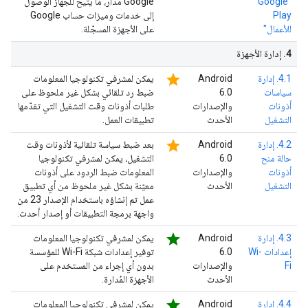
"Google
Google مُدار، ما يتيح للجهاز الوصول
Play
إلى خدمات وميزات حساب Google
للأعمال"
على الأجهزة المسجّلة.
4
.
إدارة الأجهزة
star
4.1. إدارة
‫Android
يمكن لمشرفي تكنولوجيا المعلومات
سياسات
6.0
ضبط رد تلقائي بشكل غير ملحوظ على
أذونات
والإصدارات
طلبات أذونات وقت التشغيل التي تقدّمها
التشغيل
الأحدث
تطبيقات العمل.
star
4.2. إدارة
‫Android
بعد ضبط سياسة تلقائية لأذونات وقت
حالة منح
6.0
التشغيل، يمكن لمشرفي تكنولوجيا
أذونات
والإصدارات
المعلومات ضبط الردود على أذونات
التشغيل
الأحدث
معيّنة بشكل غير ملحوظ من أي تطبيق
عمل تم إنشاؤه باستخدام الإصدار 23 من
واجهة برمجة التطبيقات أو إصدار أحدث.
star
4.3. إدارة
‫Android
يمكن لمشرفي تكنولوجيا المعلومات
إعدادات Wi-
6.0
توفير إعدادات شبكة Wi-Fi للمؤسسة
Fi
والإصدارات
بدون أي إجراء من المستخدم على
الأحدث
الأجهزة المُدارة.
star
4.4. إدارة
‫Android
يمكن لمشرفي تكنولوجيا المعلومات