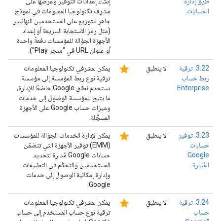
طرق إدارة
إنشاء إعدادات التوفير وعرضها على
الحسابات
مشرف تكنولوجيا المعلومات في نموذج
جاهز للتوزيع على المستخدمين النهائيين
(مثل رمز الاستجابة السريعة أو إعداد
الأجهزة الجوّالة للمؤسسات دفعةً واحدة
أو عنوان URL في "متجر Play").
star
3.22. ترقية
لا ينطبق
يمكن لمشرفي تكنولوجيا المعلومات
ربط حساب
ترقية نوع ربط المؤسسة إلى مؤسسة
Enterprise
تستخدم نطاق Google خاضعًا للإدارة،
ما يتيح للمؤسسة الوصول إلى خدمات
وميزات حساب Google على الأجهزة
المسجَّلة.
star
3.23. توفير
لا ينطبق
يمكن لإدارة الخدمات الجوّالة للمؤسسات
حسابات
(EMM) توفير الأجهزة التي تتضمّن
Google
حسابات Google مُدارة لتحديد
المُدارة
المستخدمين والتحكّم في التطبيقات
وإدارة إمكانية الوصول إلى خدمات
Google.
star
3.24. ترقية
لا ينطبق
يمكن لمشرفي تكنولوجيا المعلومات
حساب
ترقية نوع حساب المستخدم إلى حساب