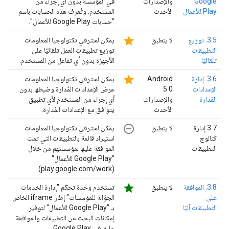
Google
والإصدارات
في المؤسسة بدون أي إجراء من
Play للأعمال
الأحدث
المستخدم، وتُعرف هذه الحسابات باسم
"حسابات Google Play للأعمال".
star
3.5. توزيع
لا ينطبق
يمكن لمشرفي تكنولوجيا المعلومات
التطبيقات
توزيع تطبيقات العمل تلقائيًا على
تلقائيًا
الأجهزة بدون أي تفاعل من المستخدم.
star
3.6. إدارة
‫Android
يمكن لمشرفي تكنولوجيا المعلومات
الإعدادات
5.0
عرض الإعدادات المُدارة وضبطها بدون
المُدارة
والإصدارات
أي إجراء من المستخدم لأي تطبيق
الأحدث
يتوافق مع الإعدادات المُدارة.
remove_circle_outline
‫3.7 إدارة
لا ينطبق
يمكن لمشرفي تكنولوجيا المعلومات
كتالوج
استيراد قائمة بالتطبيقات التي تمت
التطبيقات
الموافقة عليها لمؤسستهم من خلال
"Google Play للأعمال"
(play.google.com/work).
star
3.8. الموافقة
لا ينطبق
تستخدِم وحدة تحكّم "إدارة الخدمات
على
الجوّالة للمؤسسات" إطار iframe الخاص
التطبيقات آليًا
بـ "Google Play للأعمال" لتوفير
إمكانات البحث عن التطبيقات والموافقة
عليها في Google Play.