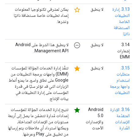
star_border
3.13. إدارة
لا ينطبق
يمكن لمشرفي تكنولوجيا المعلومات
التطبيقات
إعداد تطبيقات خاصة مستضافة ذاتيًا
الخاصة
ونشرها.
المستضافة
ذاتيًا
remove_circle_outline
‫3.14
لا ينطبق
لا ينطبق هذا الشرط على Android
إشعارات
Management API.
EMM
star
3.15.
لا ينطبق
تنفِّذ إدارة الخدمات الجوّالة للمؤسسات
متطلبات
(EMM) واجهات برمجة التطبيقات من
استخدام
Google على نطاق واسع، ما يمنع أنماط
واجهة برمجة
الزيارات التي قد تؤثر سلبًا في قدرة
التطبيقات
المؤسسات على إدارة التطبيقات في
بيئات الإنتاج.
star
3.16. الإدارة
‫Android
تتيح إدارة الخدمات الجوّالة للمؤسسات
المتقدّمة
5.0
إعدادات مُدارة تتضمّن ما يصل إلى أربعة
للإعدادات
والإصدارات
مستويات من الإعدادات المتداخلة،
المُدارة
الأحدث
ويمكنها استرداد أي ملاحظات يتم إرسالها
من تطبيق على Play وعرضها.