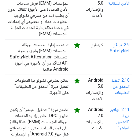
الأمان التلقائية
5.0
للمؤسسات (EMM) فرض سياسات
والإصدارات
الأمان المحدّدة على الأجهزة تلقائيًا، بدون
الأحدث
أن يطلب ذلك من مشرفي تكنولوجيا
المعلومات إعداد أو تخصيص أي إعدادات
في وحدة تحكّم إدارة الخدمات الجوّالة
للمؤسسات (EMM).
star
2.9. توافق
لا ينطبق
تستخدم إدارة الخدمات الجوّالة
SafetyNet
للمؤسسات (EMM) واجهة برمجة
التطبيقات SafetyNet Attestation
API للتأكّد من أنّ الأجهزة هي أجهزة
Android صالحة.
star
2.10. تنفيذ
‫Android
يمكن لمشرفي تكنولوجيا المعلومات
التحقّق من
5.0
تفعيل ميزة "التحقّق من التطبيقات"
التطبيقات
والإصدارات
على الأجهزة.
الأحدث
star
2.11. توافق
‫Android
تضمن ميزة "التشغيل المباشر" أن يكون
ميزة
7.0
تطبيق DPC الخاص بإدارة الخدمات
"التشغيل
والإصدارات
الجوّالة للمؤسسات (EMM) نشطًا وقادرًا
المباشر"
الأحدث
على فرض السياسة، حتى إذا لم يتم فتح
قفل جهاز Android 7.0 أو الإصدارات