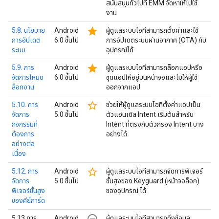
สนับสนุนทั่วไปที่ EMM จัดหาให้ไปใช้
งาน
star
5.8. นโยบาย
Android
ผู้ดูแลระบบไอทีสามารถตั้งค่าและใช้
การอัปเดต
6.0 ขึ้นไป
การอัปเดตระบบผ่านอากาศ (OTA) กับ
ระบบ
อุปกรณ์ได้
star
5.9. การ
Android
ผู้ดูแลระบบไอทีสามารถล็อกแอปหรือ
จัดการโหมด
6.0 ขึ้นไป
ชุดแอปให้อยู่บนหน้าจอและไม่ให้ผู้ใช้
ล็อกงาน
ออกจากแอป
star_border
5.10. การ
Android
ช่วยให้ผู้ดูแลระบบไอทีตั้งค่าแอปเป็น
จัดการ
5.0 ขึ้นไป
ตัวแฮนเดิล Intent เริ่มต้นสำหรับ
กิจกรรมที่
Intent ที่ตรงกับตัวกรอง Intent บาง
ต้องการ
อย่างได้
อย่างต่อ
เนื่อง
star_border
5.12. การ
Android
ผู้ดูแลระบบไอทีสามารถจัดการฟีเจอร์
จัดการ
5.0 ขึ้นไป
ขั้นสูงของ Keyguard (หน้าจอล็อก)
ฟีเจอร์ขั้นสูง
ของอุปกรณ์ ได้
ของคีย์การ์ด
5.13 การ
Android
ผู้ดูแลระบบไอทีสามารถดึงข้อมูล