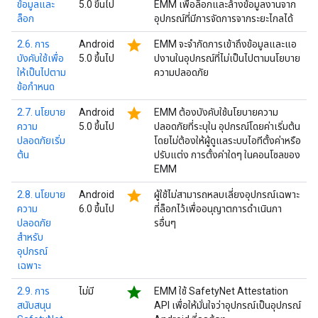
ข้อมูลและ
5.0 ขึ้นไป
EMM เพื่อล็อกและล้างข้อมูลงานจาก
ล็อก
อุปกรณ์ที่มีการจัดการจากระยะไกลได้
star
2.6. การ
Android
EMM จะจำกัดการเข้าถึงข้อมูลและแอ
บังคับใช้เพื่อ
5.0 ขึ้นไป
ปงานในอุปกรณ์ที่ไม่เป็นไปตามนโยบาย
ให้เป็นไปตาม
ความปลอดภัย
ข้อกำหนด
star
2.7. นโยบาย
Android
EMM ต้องบังคับใช้นโยบายความ
ความ
5.0 ขึ้นไป
ปลอดภัยที่ระบุใน อุปกรณ์โดยค่าเริ่มต้น
ปลอดภัยเริ่ม
โดยไม่ต้องให้ผู้ดูแลระบบไอทีตั้งค่าหรือ
ต้น
ปรับแต่ง การตั้งค่าใดๆ ในคอนโซลของ
EMM
star
2.8. นโยบาย
Android
ผู้ใช้ไม่สามารถหลบเลี่ยงอุปกรณ์เฉพาะ
ความ
6.0 ขึ้นไป
ที่ล็อกไว้เพื่ออนุญาตการดำเนินกา
ปลอดภัย
รอื่นๆ
สำหรับ
อุปกรณ์
เฉพาะ
star
2.9. การ
ไม่มี
EMM ใช้ SafetyNet Attestation
สนับสนุน
API เพื่อให้มั่นใจว่าอุปกรณ์เป็นอุปกรณ์