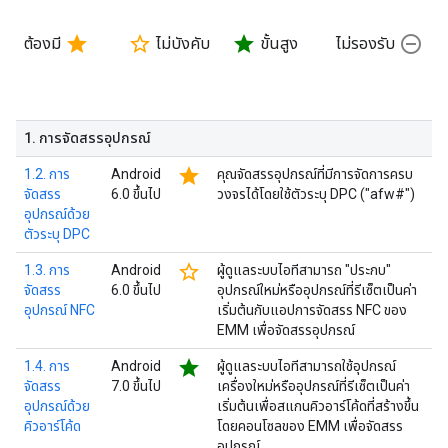
star
star_border
star
remove_circle_outline
ต้องมี
ไม่บังคับ
ขั้นสูง
ไม่รองรับ
1
.
การจัดสรรอุปกรณ์
star
1.2. การ
Android
คุณจัดสรรอุปกรณ์ที่มีการจัดการครบ
จัดสรร
6.0 ขึ้นไป
วงจรได้โดยใช้ตัวระบุ DPC ("afw#")
อุปกรณ์ด้วย
ตัวระบุ DPC
star_border
1.3. การ
Android
ผู้ดูแลระบบไอทีสามารถ "ประกบ"
จัดสรร
6.0 ขึ้นไป
อุปกรณ์ใหม่หรืออุปกรณ์ที่รีเซ็ตเป็นค่า
อุปกรณ์ NFC
เริ่มต้นกับแอปการจัดสรร NFC ของ
EMM เพื่อจัดสรรอุปกรณ์
star
1.4. การ
Android
ผู้ดูแลระบบไอทีสามารถใช้อุปกรณ์
จัดสรร
7.0 ขึ้นไป
เครื่องใหม่หรืออุปกรณ์ที่รีเซ็ตเป็นค่า
อุปกรณ์ด้วย
เริ่มต้นเพื่อสแกนคิวอาร์โค้ดที่สร้างขึ้น
คิวอาร์โค้ด
โดยคอนโซลของ EMM เพื่อจัดสรร
อุปกรณ์