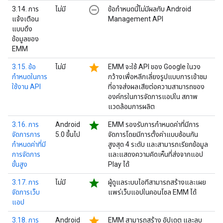
remove_circle_outline
3.14. การ
ไม่มี
ข้อกำหนดนี้ไม่มีผลกับ Android
แจ้งเตือน
Management API
แบบดึง
ข้อมูลของ
EMM
star
3.15. ข้อ
ไม่มี
EMM จะใช้ API ของ Google ในวง
กำหนดในการ
กว้างเพื่อหลีกเลี่ยงรูปแบบการเข้าชม
ใช้งาน API
ที่อาจส่งผลเสียต่อความสามารถของ
องค์กรในการจัดการแอปใน สภาพ
แวดล้อมการผลิต
star
3.16. การ
Android
EMM รองรับการกำหนดค่าที่มีการ
จัดการการ
5.0 ขึ้นไป
จัดการโดยมีการตั้งค่าแบบซ้อนกัน
กำหนดค่าที่มี
สูงสุด 4 ระดับ และสามารถเรียกข้อมูล
การจัดการ
และแสดงความคิดเห็นที่ส่งจากแอป
ขั้นสูง
Play ได้
star
3.17. การ
ไม่มี
ผู้ดูแลระบบไอทีสามารถสร้างและเผย
จัดการเว็บ
แพร่เว็บแอปในคอนโซล EMM ได้
แอป
star
3.18. การ
Android
EMM สามารถสร้าง อัปเดต และลบ