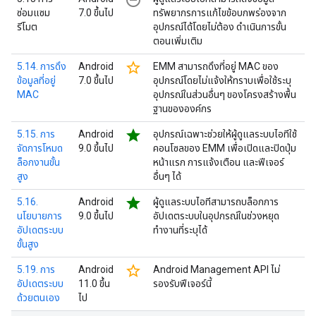
remove_circle_outline
ซ่อมแซม
7.0 ขึ้นไป
ทรัพยากรการแก้ไขข้อบกพร่องจาก
รีโมต
อุปกรณ์ได้โดยไม่ต้อง ดำเนินการขั้น
ตอนเพิ่มเติม
star_border
5.14. การดึง
Android
EMM สามารถดึงที่อยู่ MAC ของ
ข้อมูลที่อยู่
7.0 ขึ้นไป
อุปกรณ์โดยไม่แจ้งให้ทราบเพื่อใช้ระบุ
MAC
อุปกรณ์ในส่วนอื่นๆ ของโครงสร้างพื้น
ฐานขององค์กร
star
5.15. การ
Android
อุปกรณ์เฉพาะช่วยให้ผู้ดูแลระบบไอทีใช้
จัดการโหมด
9.0 ขึ้นไป
คอนโซลของ EMM เพื่อเปิดและปิดปุ่ม
ล็อกงานขั้น
หน้าแรก การแจ้งเตือน และฟีเจอร์
สูง
อื่นๆ ได้
star
5.16.
Android
ผู้ดูแลระบบไอทีสามารถบล็อกการ
นโยบายการ
9.0 ขึ้นไป
อัปเดตระบบในอุปกรณ์ในช่วงหยุด
อัปเดตระบบ
ทำงานที่ระบุได้
ขั้นสูง
star_border
5.19. การ
Android
Android Management API ไม่
อัปเดตระบบ
11.0 ขึ้น
รองรับฟีเจอร์นี้
ด้วยตนเอง
ไป