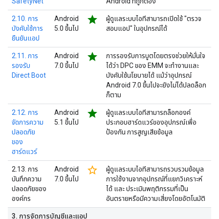
SafetyNet
Android ที่ถูกต้อง
star
2.10. การ
Android
ผู้ดูแลระบบไอทีสามารถเปิดใช้ "ตรวจ
บังคับใช้การ
5.0 ขึ้นไป
สอบแอป" ในอุปกรณ์ได้
ยืนยันแอป
star
2.11. การ
Android
การรองรับการบูตโดยตรงช่วยให้มั่นใจ
รองรับ
7.0 ขึ้นไป
ได้ว่า DPC ของ EMM จะทำงานและ
Direct Boot
บังคับใช้นโยบายได้ แม้ว่าอุปกรณ์
Android 7.0 ขึ้นไปจะยังไม่ได้ปลดล็อก
ก็ตาม
star
2.12. การ
Android
ผู้ดูแลระบบไอทีสามารถล็อกองค์
จัดการความ
5.1 ขึ้นไป
ประกอบฮาร์ดแวร์ของอุปกรณ์เพื่อ
ปลอดภัย
ป้องกัน การสูญเสียข้อมูล
ของ
ฮาร์ดแวร์
star_border
2.13. การ
Android
ผู้ดูแลระบบไอทีสามารถรวบรวมข้อมูล
บันทึกความ
7.0 ขึ้นไป
การใช้งานจากอุปกรณ์ที่แยกวิเคราะห์
ปลอดภัยของ
ได้ และ ประเมินพฤติกรรมที่เป็น
องค์กร
อันตรายหรือมีความเสี่ยงโดยอัตโนมัติ
3
.
การจัดการบัญชีและแอป