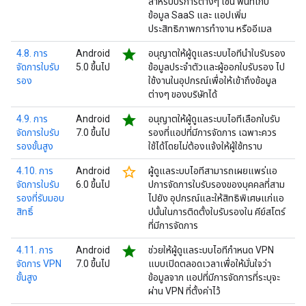
สำหรับบริการต่างๆ เช่น พื้นที่เก็บ
ข้อมูล SaaS และ แอปเพิ่ม
ประสิทธิภาพการทำงาน หรืออีเมล
star
4.8. การ
Android
อนุญาตให้ผู้ดูแลระบบไอทีนำใบรับรอง
จัดการใบรับ
5.0 ขึ้นไป
ข้อมูลประจำตัวและผู้ออกใบรับรอง ไป
รอง
ใช้งานในอุปกรณ์เพื่อให้เข้าถึงข้อมูล
ต่างๆ ของบริษัทได้
star
4.9. การ
Android
อนุญาตให้ผู้ดูแลระบบไอทีเลือกใบรับ
จัดการใบรับ
7.0 ขึ้นไป
รองที่แอปที่มีการจัดการ เฉพาะควร
รองขั้นสูง
ใช้ได้โดยไม่ต้องแจ้งให้ผู้ใช้ทราบ
star_border
4.10. การ
Android
ผู้ดูแลระบบไอทีสามารถเผยแพร่แอ
จัดการใบรับ
6.0 ขึ้นไป
ปการจัดการใบรับรองของบุคคลที่สาม
รองที่รับมอบ
ไปยัง อุปกรณ์และให้สิทธิพิเศษแก่แอ
สิทธิ์
ปนั้นในการติดตั้งใบรับรองใน คีย์สโตร์
ที่มีการจัดการ
star
4.11. การ
Android
ช่วยให้ผู้ดูแลระบบไอทีกำหนด VPN
จัดการ VPN
7.0 ขึ้นไป
แบบเปิดตลอดเวลาเพื่อให้มั่นใจว่า
ขั้นสูง
ข้อมูลจาก แอปที่มีการจัดการที่ระบุจะ
ผ่าน VPN ที่ตั้งค่าไว้