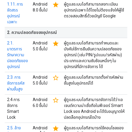
star
1.11. การ
Android
ผู้ดูแลระบบไอทีสามารถลงทะเบียน
จัดสรร
8.0 ขึ้นไป
อุปกรณ์เฉพาะได้โดยไม่ต้องแจ้งให้ผู้ใช้
อุปกรณ์
ตรวจสอบสิทธิ์ด้วยบัญชี Google
เฉพาะ
2
.
ความปลอดภัยของอุปกรณ์
star
2.1.
Android
ผู้ดูแลระบบไอทีสามารถกำหนดและ
มาตรการ
5.0 ขึ้นไป
บังคับใช้การยืนยันความปลอดภัยของ
รักษาความ
อุปกรณ์ (เช่น PIN/รูปแบบ/รหัสผ่าน)
ปลอดภัยของ
ประเภทและความซับซ้อนหนึ่งๆ ใน
อุปกรณ์
อุปกรณ์ที่มีการจัดการ ได้
star_border
2.3. การ
Android
ผู้ดูแลระบบไอทีสามารถตั้งค่ารหัสผ่าน
จัดการรหัส
5.0 ขึ้นไป
ขั้นสูงในอุปกรณ์ได้
ผ่านขั้นสูง
star_border
2.4 การ
Android
ผู้ดูแลระบบไอทีสามารถจัดการได้ว่าเอ
จัดการ
6.0 ขึ้นไป
เจนต์ความน่าเชื่อถือในฟีเจอร์ Smart
Smart
Lock ของ Android จะได้รับอนุญาตให้
Lock
ปลดล็อกอุปกรณ์ใดบ้าง
star
2.5. ล้าง
Android
ผู้ดูแลระบบไอทีสามารถใช้คอนโซลของ