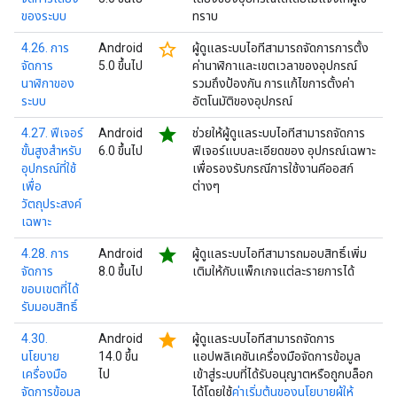
ของระบบ
ทราบ
star_border
4.26. การ
Android
ผู้ดูแลระบบไอทีสามารถจัดการการตั้ง
จัดการ
5.0 ขึ้นไป
ค่านาฬิกาและเขตเวลาของอุปกรณ์
นาฬิกาของ
รวมถึงป้องกัน การแก้ไขการตั้งค่า
ระบบ
อัตโนมัติของอุปกรณ์
star
4.27. ฟีเจอร์
Android
ช่วยให้ผู้ดูแลระบบไอทีสามารถจัดการ
ขั้นสูงสำหรับ
6.0 ขึ้นไป
ฟีเจอร์แบบละเอียดของ อุปกรณ์เฉพาะ
อุปกรณ์ที่ใช้
เพื่อรองรับกรณีการใช้งานคีออสก์
เพื่อ
ต่างๆ
วัตถุประสงค์
เฉพาะ
star
4.28. การ
Android
ผู้ดูแลระบบไอทีสามารถมอบสิทธิ์เพิ่ม
จัดการ
8.0 ขึ้นไป
เติมให้กับแพ็กเกจแต่ละรายการได้
ขอบเขตที่ได้
รับมอบสิทธิ์
star
4.30.
Android
ผู้ดูแลระบบไอทีสามารถจัดการ
นโยบาย
14.0 ขึ้น
แอปพลิเคชันเครื่องมือจัดการข้อมูล
เครื่องมือ
ไป
เข้าสู่ระบบที่ได้รับอนุญาตหรือถูกบล็อก
จัดการข้อมูล
ได้โดยใช้
ค่าเริ่มต้นของนโยบายผู้ให้