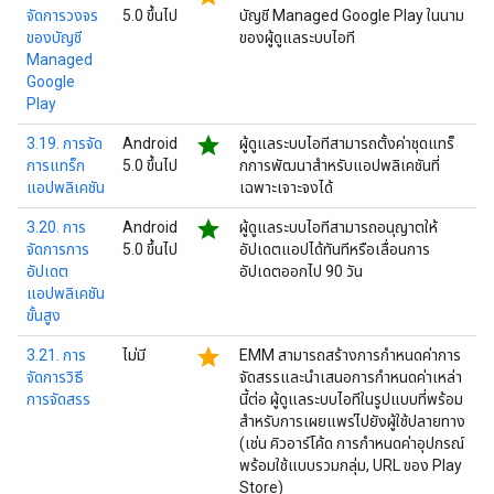
จัดการวงจร
5.0 ขึ้นไป
บัญชี Managed Google Play ในนาม
ของบัญชี
ของผู้ดูแลระบบไอที
Managed
Google
Play
star
3.19. การจัด
Android
ผู้ดูแลระบบไอทีสามารถตั้งค่าชุดแทร็
การแทร็ก
5.0 ขึ้นไป
กการพัฒนาสำหรับแอปพลิเคชันที่
แอปพลิเคชัน
เฉพาะเจาะจงได้
star
3.20. การ
Android
ผู้ดูแลระบบไอทีสามารถอนุญาตให้
จัดการการ
5.0 ขึ้นไป
อัปเดตแอปได้ทันทีหรือเลื่อนการ
อัปเดต
อัปเดตออกไป 90 วัน
แอปพลิเคชัน
ขั้นสูง
star
3.21. การ
ไม่มี
EMM สามารถสร้างการกำหนดค่าการ
จัดการวิธี
จัดสรรและนำเสนอการกำหนดค่าเหล่า
การจัดสรร
นี้ต่อ ผู้ดูแลระบบไอทีในรูปแบบที่พร้อม
สำหรับการเผยแพร่ไปยังผู้ใช้ปลายทาง
(เช่น คิวอาร์โค้ด การกำหนดค่าอุปกรณ์
พร้อมใช้แบบรวมกลุ่ม, URL ของ Play
Store)