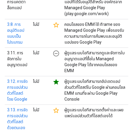
การแคตตา
แอปที่ได้รับอนุมัติสำหรับ องค์กรจาก
ล็อกแอป
Managed Google Play
(play.google.com/work)
star_border
3.8. การ
ไม่มี
คอนโซลของ EMM ใช้ iframe ของ
อนุมัติแอป
Managed Google Play เพื่อรองรับ
แบบเป็น
ความสามารถในการค้นพบและอนุมัติ
โปรแกรม
แอปของ Google Play
remove_circle_outline
3.11. การ
ไม่มี
ผู้ดูแลระบบไอทีสามารถดูและจัดการใบ
จัดการใบ
อนุญาตแอปที่ซื้อใน Managed
อนุญาตแอป
Google Play ได้จากคอนโซลของ
EMM
star
3.12. การจัด
ไม่มี
ผู้ดูแลระบบไอทีสามารถอัปเดตแอป
การแอปส่วน
ส่วนตัวที่โฮสต์ใน Google ผ่านคอนโซล
ตัวที่โฮสต์
EMM แทนที่จะผ่าน Google Play
โดย Google
Console
star_border
3.13. การจัด
ไม่มี
ผู้ดูแลระบบไอทีสามารถตั้งค่าและเผย
การแอปส่วน
แพร่แอปส่วนตัวที่โฮสต์เองได้
ตัวที่โฮสต์
ด้วยตนเอง