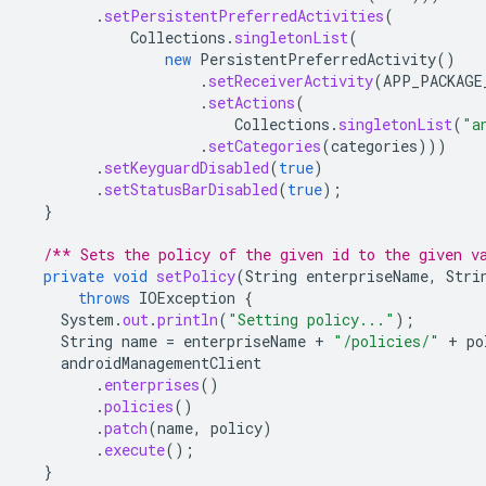
.
setPersistentPreferredActivities
(
Collections
.
singletonList
(
new
PersistentPreferredActivity
()
.
setReceiverActivity
(
APP_PACKAGE
.
setActions
(
Collections
.
singletonList
(
"a
.
setCategories
(
categories
)))
.
setKeyguardDisabled
(
true
)
.
setStatusBarDisabled
(
true
);
}
/** Sets the policy of the given id to the given v
private
void
setPolicy
(
String
enterpriseName
,
Stri
throws
IOException
{
System
.
out
.
println
(
"Setting policy..."
);
String
name
=
enterpriseName
+
"/policies/"
+
po
androidManagementClient
.
enterprises
()
.
policies
()
.
patch
(
name
,
policy
)
.
execute
();
}