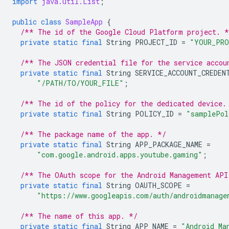
import
java.util.List
;
public
class
SampleApp
{
/** The id of the Google Cloud Platform project. *
private
static
final
String
PROJECT_ID
=
"YOUR_PRO
/** The JSON credential file for the service accou
private
static
final
String
SERVICE_ACCOUNT_CREDEN
"/PATH/TO/YOUR_FILE"
;
/** The id of the policy for the dedicated device.
private
static
final
String
POLICY_ID
=
"samplePol
/** The package name of the app. */
private
static
final
String
APP_PACKAGE_NAME
=
"com.google.android.apps.youtube.gaming"
;
/** The OAuth scope for the Android Management API
private
static
final
String
OAUTH_SCOPE
=
"https://www.googleapis.com/auth/androidmanage
/** The name of this app. */
private
static
final
String
APP_NAME
=
"Android Ma