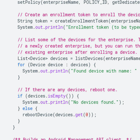
setPolicy
(
enterpriseName
,
POLICY_ID
,
getDedicate
// Create an enrollment token to enroll the devi
String
token
=
createEnrollmentToken
(
enterpriseN
System
.
out
.
println
(
"Enrollment token (to be type
// List some of the devices for the enterprise. 
// a newly created enterprise, but you can run th
// existing enterprise after enrolling a device.
List<Device>
devices
=
listDevices
(
enterpriseNam
for
(
Device
device
:
devices
)
{
System
.
out
.
println
(
"Found device with name: "
}
// If there are any devices, reboot one.
if
(
devices
.
isEmpty
())
{
System
.
out
.
println
(
"No devices found."
);
}
else
{
rebootDevice
(
devices
.
get
(
0
));
}
}
/** Builds an Android Management API client. */