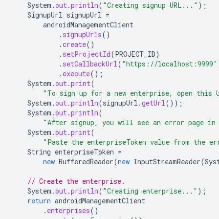
System
.
out
.
println
(
"Creating signup URL..."
);
SignupUrl
signupUrl
=
androidManagementClient
.
signupUrls
()
.
create
()
.
setProjectId
(
PROJECT_ID
)
.
setCallbackUrl
(
"https://localhost:9999"
.
execute
();
System
.
out
.
print
(
"To sign up for a new enterprise, open this 
System
.
out
.
println
(
signupUrl
.
getUrl
());
System
.
out
.
println
(
"After signup, you will see an error page in
System
.
out
.
print
(
"Paste the enterpriseToken value from the er
String
enterpriseToken
=
new
BufferedReader
(
new
InputStreamReader
(
Sys
// Create the enterprise.
System
.
out
.
println
(
"Creating enterprise..."
);
return
androidManagementClient
.
enterprises
()