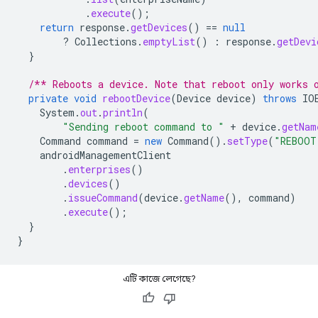
.
execute
();
return
response
.
getDevices
()
==
null
?
Collections
.
emptyList
()
:
response
.
getDevi
}
/** Reboots a device. Note that reboot only works 
private
void
rebootDevice
(
Device
device
)
throws
IO
System
.
out
.
println
(
"Sending reboot command to "
+
device
.
getNam
Command
command
=
new
Command
().
setType
(
"REBOOT
androidManagementClient
.
enterprises
()
.
devices
()
.
issueCommand
(
device
.
getName
(),
command
)
.
execute
();
}
}
এটি কাজে লেগেছে?