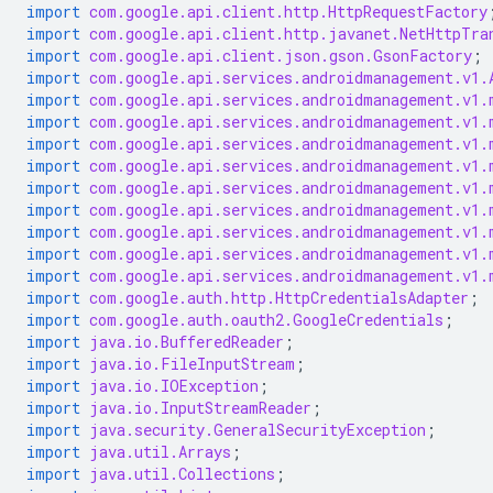
import
com.google.api.client.http.HttpRequestFactory
import
com.google.api.client.http.javanet.NetHttpTra
import
com.google.api.client.json.gson.GsonFactory
;
import
com.google.api.services.androidmanagement.v1.
import
com.google.api.services.androidmanagement.v1.
import
com.google.api.services.androidmanagement.v1.
import
com.google.api.services.androidmanagement.v1.
import
com.google.api.services.androidmanagement.v1.
import
com.google.api.services.androidmanagement.v1.
import
com.google.api.services.androidmanagement.v1.
import
com.google.api.services.androidmanagement.v1.
import
com.google.api.services.androidmanagement.v1.
import
com.google.api.services.androidmanagement.v1.
import
com.google.auth.http.HttpCredentialsAdapter
;
import
com.google.auth.oauth2.GoogleCredentials
;
import
java.io.BufferedReader
;
import
java.io.FileInputStream
;
import
java.io.IOException
;
import
java.io.InputStreamReader
;
import
java.security.GeneralSecurityException
;
import
java.util.Arrays
;
import
java.util.Collections
;