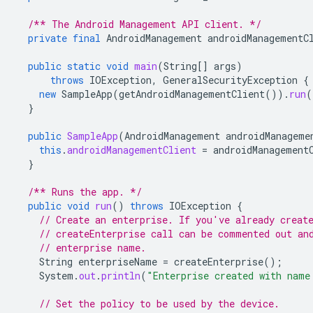
/** The Android Management API client. */
private
final
AndroidManagement
androidManagementC
public
static
void
main
(
String
[]
args
)
throws
IOException
,
GeneralSecurityException
{
new
SampleApp
(
getAndroidManagementClient
()).
run
(
}
public
SampleApp
(
AndroidManagement
androidManageme
this
.
androidManagementClient
=
androidManagement
}
/** Runs the app. */
public
void
run
()
throws
IOException
{
// Create an enterprise. If you've already creat
// createEnterprise call can be commented out an
// enterprise name.
String
enterpriseName
=
createEnterprise
();
System
.
out
.
println
(
"Enterprise created with name
// Set the policy to be used by the device.