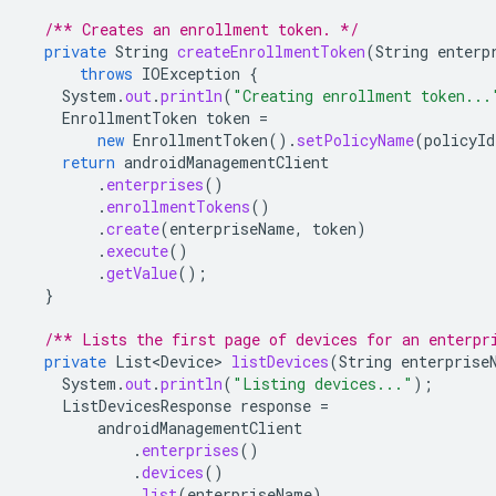
/** Creates an enrollment token. */
private
String
createEnrollmentToken
(
String
enterp
throws
IOException
{
System
.
out
.
println
(
"Creating enrollment token...
EnrollmentToken
token
=
new
EnrollmentToken
().
setPolicyName
(
policyId
return
androidManagementClient
.
enterprises
()
.
enrollmentTokens
()
.
create
(
enterpriseName
,
token
)
.
execute
()
.
getValue
();
}
/** Lists the first page of devices for an enterpr
private
List<Device>
listDevices
(
String
enterprise
System
.
out
.
println
(
"Listing devices..."
);
ListDevicesResponse
response
=
androidManagementClient
.
enterprises
()
.
devices
()
.
list
(
enterpriseName
)