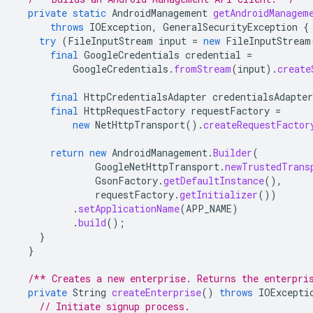
private
static
AndroidManagement
getAndroidManagem
throws
IOException
,
GeneralSecurityException
{
try
(
FileInputStream
input
=
new
FileInputStream
final
GoogleCredentials
credential
=
GoogleCredentials
.
fromStream
(
input
).
create
final
HttpCredentialsAdapter
credentialsAdapter
final
HttpRequestFactory
requestFactory
=
new
NetHttpTransport
().
createRequestFactor
return
new
AndroidManagement
.
Builder
(
GoogleNetHttpTransport
.
newTrustedTrans
GsonFactory
.
getDefaultInstance
(),
requestFactory
.
getInitializer
())
.
setApplicationName
(
APP_NAME
)
.
build
();
}
}
/** Creates a new enterprise. Returns the enterpri
private
String
createEnterprise
()
throws
IOExcepti
// Initiate signup process.