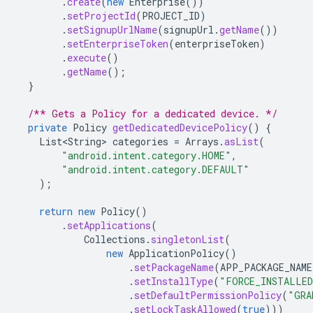
.
create
(
new
Enterprise
())
.
setProjectId
(
PROJECT_ID
)
.
setSignupUrlName
(
signupUrl
.
getName
())
.
setEnterpriseToken
(
enterpriseToken
)
.
execute
()
.
getName
();
}
/** Gets a Policy for a dedicated device. */
private
Policy
getDedicatedDevicePolicy
()
{
List<String>
categories
=
Arrays
.
asList
(
"android.intent.category.HOME"
,
"android.intent.category.DEFAULT"
);
return
new
Policy
()
.
setApplications
(
Collections
.
singletonList
(
new
ApplicationPolicy
()
.
setPackageName
(
APP_PACKAGE_NAME
.
setInstallType
(
"FORCE_INSTALLE
.
setDefaultPermissionPolicy
(
"GRA
.
setLockTaskAllowed
(
true
)))