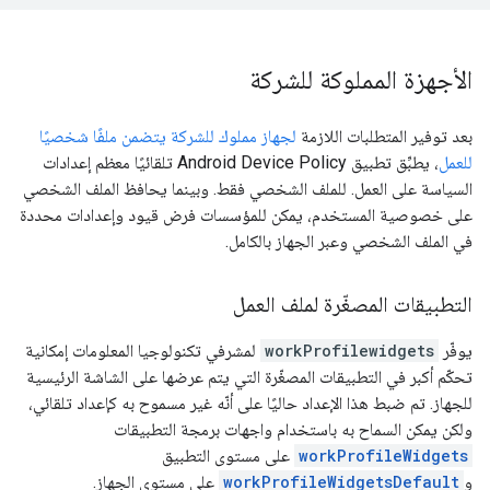
الأجهزة المملوكة للشركة
بعد توفير المتطلبات اللازمة
لجهاز مملوك للشركة يتضمن ملفًا شخصيًا
للعمل
، يطبِّق تطبيق Android Device Policy تلقائيًا معظم إعدادات
السياسة على العمل. للملف الشخصي فقط. وبينما يحافظ الملف الشخصي
على خصوصية المستخدم، يمكن للمؤسسات فرض قيود وإعدادات محددة
في الملف الشخصي وعبر الجهاز بالكامل.
التطبيقات المصغّرة لملف العمل
يوفّر
workProfilewidgets
لمشرفي تكنولوجيا المعلومات إمكانية
تحكّم أكبر في التطبيقات المصغّرة التي يتم عرضها على الشاشة الرئيسية
للجهاز. تم ضبط هذا الإعداد حاليًا على أنّه غير مسموح به كإعداد تلقائي،
ولكن يمكن السماح به باستخدام واجهات برمجة التطبيقات
workProfileWidgets
على مستوى التطبيق
و
workProfileWidgetsDefault
على مستوى الجهاز.