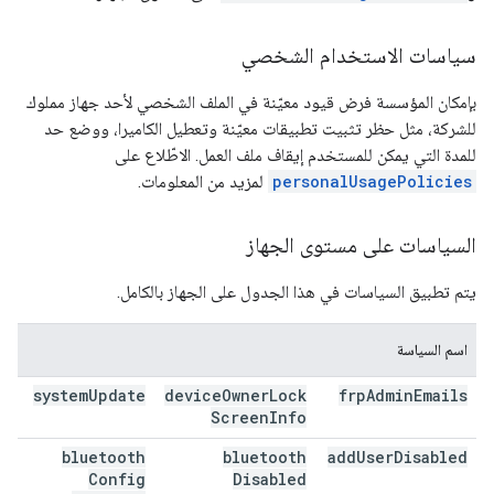
سياسات الاستخدام الشخصي
بإمكان المؤسسة فرض قيود معيّنة في الملف الشخصي لأحد جهاز مملوك
للشركة، مثل حظر تثبيت تطبيقات معيّنة وتعطيل الكاميرا، ووضع حد
للمدة التي يمكن للمستخدم إيقاف ملف العمل. الاطّلاع على
personalUsagePolicies
لمزيد من المعلومات.
السياسات على مستوى الجهاز
يتم تطبيق السياسات في هذا الجدول على الجهاز بالكامل.
اسم السياسة
system
Update
device
Owner
Lock
frp
Admin
Emails
Screen
Info
bluetooth
bluetooth
add
User
Disabled
Config
Disabled