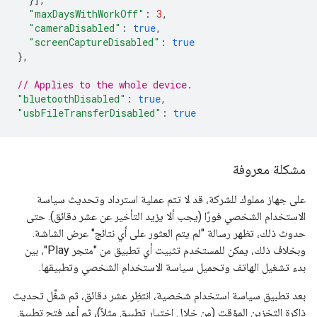
"maxDaysWithWorkOff"
:
3
,
"cameraDisabled"
:
true
,
"screenCaptureDisabled"
:
true
},
// Applies to the whole device.
"bluetoothDisabled"
:
true
,
"usbFileTransferDisabled"
:
true
مشكلة معروفة
على جهاز مملوك للشركة، قد لا تتم عملية استرداد وتحديث سياسة
الاستخدام الشخصي فورًا (يجب ألا يزيد التأخير عن عشر دقائق). حتى
حدوث ذلك، تظهر رسالة "لم يتم العثور على أي نتائج" عرض الشاشة.
وبخلاف ذلك، يمكن للمستخدم تثبيت أي تطبيق من "متجر Play"، بين
بدء تشغيل الهاتف وتحميل سياسة الاستخدام الشخصي وتطبيقها.
بعد تطبيق سياسة استخدام شخصية، انتظِر عشر دقائق، ثم شغِّل تحديث
ذاكرة التخزين المؤقت (من خلال اختيار تطبيق مثلاً)، ثم أعِد فتح تطبيق