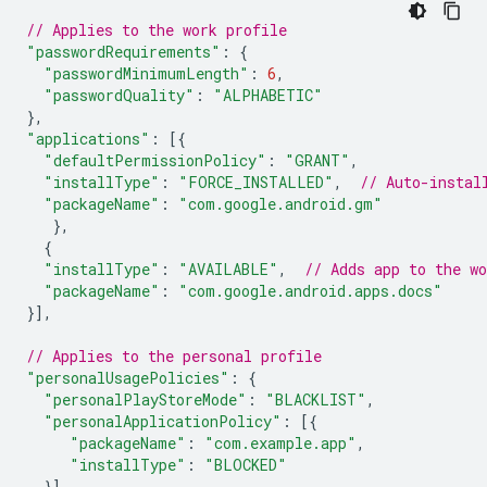
// Applies to the work profile
"passwordRequirements"
:
{
"passwordMinimumLength"
:
6
,
"passwordQuality"
:
"ALPHABETIC"
},
"applications"
:
[{
"defaultPermissionPolicy"
:
"GRANT"
,
"installType"
:
"FORCE_INSTALLED"
,
// Auto-instal
"packageName"
:
"com.google.android.gm"
},
{
"installType"
:
"AVAILABLE"
,
// Adds app to the w
"packageName"
:
"com.google.android.apps.docs"
}],
// Applies to the personal profile
"personalUsagePolicies"
:
{
"personalPlayStoreMode"
:
"BLACKLIST"
,
"personalApplicationPolicy"
:
[{
"packageName"
:
"com.example.app"
,
"installType"
:
"BLOCKED"
}],