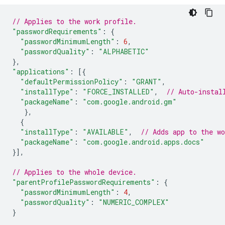
// Applies to the work profile.
"passwordRequirements"
:
{
"passwordMinimumLength"
:
6
,
"passwordQuality"
:
"ALPHABETIC"
},
"applications"
:
[{
"defaultPermissionPolicy"
:
"GRANT"
,
"installType"
:
"FORCE_INSTALLED"
,
// Auto-instal
"packageName"
:
"com.google.android.gm"
},
{
"installType"
:
"AVAILABLE"
,
// Adds app to the w
"packageName"
:
"com.google.android.apps.docs"
}],
// Applies to the whole device.
"parentProfilePasswordRequirements"
:
{
"passwordMinimumLength"
:
4
,
"passwordQuality"
:
"NUMERIC_COMPLEX"
}