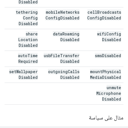
Disabled
tethering
mobile
Networks
cell
Broadcasts
Config
Config
Disabled
Config
Disabled
Disabled
share
data
Roaming
wifi
Config
Location
Disabled
Disabled
Disabled
auto
Time
usb
File
Transfer
sms
Disabled
Required
Disabled
set
Wallpaper
outgoing
Calls
mount
Physical
Disabled
Disabled
Media
Disabled
unmute
Microphone
Disabled
مثال على سياسة