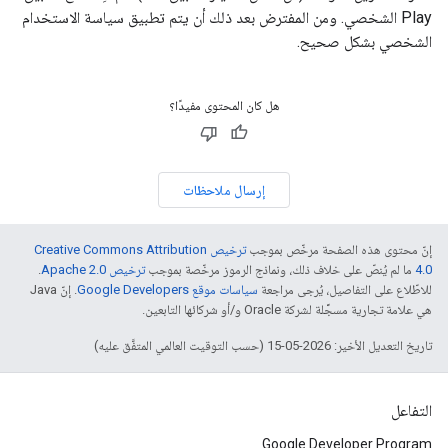
Play الشخصي. ومن المفترض بعد ذلك أن يتم تطبيق سياسة الاستخدام
الشخصي بشكل صحيح.
هل كان المحتوى مفيدًا؟
إرسال ملاحظات
إنّ محتوى هذه الصفحة مرخّص بموجب
ترخيص Creative Commons Attribution
4.0‏
ما لم يُنصّ على خلاف ذلك، ونماذج الرموز مرخّصة بموجب
ترخيص Apache 2.0‏
.
للاطّلاع على التفاصيل، يُرجى مراجعة
سياسات موقع Google Developers‏
. إنّ Java
هي علامة تجارية مسجَّلة لشركة Oracle و/أو شركائها التابعين.
تاريخ التعديل الأخير: 2026-05-15 (حسب التوقيت العالمي المتفَّق عليه)
التفاعل
Google Developer Program