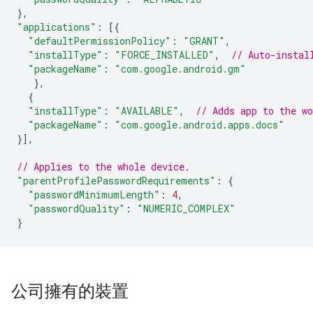
},
"applications"
:
[{
"defaultPermissionPolicy"
:
"GRANT"
,
"installType"
:
"FORCE_INSTALLED"
,
// Auto-instal
"packageName"
:
"com.google.android.gm"
},
{
"installType"
:
"AVAILABLE"
,
// Adds app to the w
"packageName"
:
"com.google.android.apps.docs"
}],
// Applies to the whole device.
"parentProfilePasswordRequirements"
:
{
"passwordMinimumLength"
:
4
,
"passwordQuality"
:
"NUMERIC_COMPLEX"
}
公司擁有的裝置