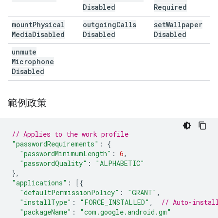
Disabled
Required
mount
Physical
outgoing
Calls
set
Wallpaper
Media
Disabled
Disabled
Disabled
unmute
Microphone
Disabled
範例政策
// Applies to the work profile
"passwordRequirements"
:
{
"passwordMinimumLength"
:
6
,
"passwordQuality"
:
"ALPHABETIC"
},
"applications"
:
[{
"defaultPermissionPolicy"
:
"GRANT"
,
"installType"
:
"FORCE_INSTALLED"
,
// Auto-instal
"packageName"
:
"com.google.android.gm"