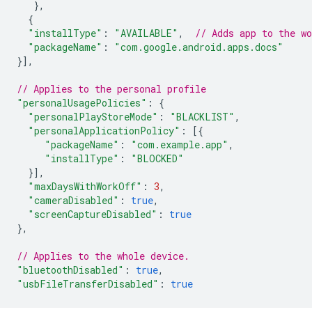
},
{
"installType"
:
"AVAILABLE"
,
// Adds app to the w
"packageName"
:
"com.google.android.apps.docs"
}],
// Applies to the personal profile
"personalUsagePolicies"
:
{
"personalPlayStoreMode"
:
"BLACKLIST"
,
"personalApplicationPolicy"
:
[{
"packageName"
:
"com.example.app"
,
"installType"
:
"BLOCKED"
}],
"maxDaysWithWorkOff"
:
3
,
"cameraDisabled"
:
true
,
"screenCaptureDisabled"
:
true
},
// Applies to the whole device.
"bluetoothDisabled"
:
true
,
"usbFileTransferDisabled"
:
true