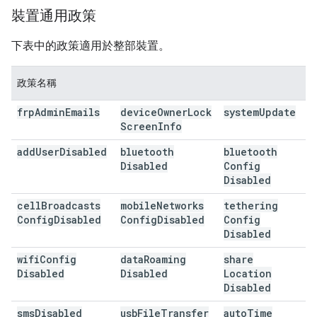
裝置通用政策
下表中的政策適用於整部裝置。
政策名稱
frp
Admin
Emails
device
Owner
Lock
system
Update
Screen
Info
add
User
Disabled
bluetooth
bluetooth
Disabled
Config
Disabled
cell
Broadcasts
mobile
Networks
tethering
Config
Disabled
Config
Disabled
Config
Disabled
wifi
Config
data
Roaming
share
Disabled
Disabled
Location
Disabled
sms
Disabled
usb
File
Transfer
auto
Time