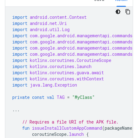
import
android.content.Context
import
android.net.Uri
import
android.util.Log
import
com.google.android.managementapi.commands.L
import
com.google.android.managementapi.commands.m
import
com.google.android.managementapi.commands.m
import
com.google.android.managementapi.commands.m
import
kotlinx.coroutines.CoroutineScope
import
kotlinx.coroutines.launch
import
kotlinx.coroutines.guava.await
import
kotlinx.coroutines.withContext
import
java.lang.Exception
private
const
val
TAG
=
"MyClass"
...
// Requires a file URI of the APK file.
fun
issueInstallCustomAppCommand
(
packageName
:
coroutineScope
.
launch
{