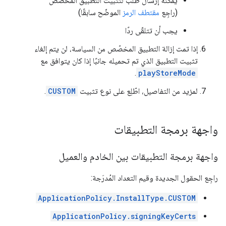
يمكنه إرسال طلب لتثبيت التطبيق المخصّص
(راجِع
مقتطف الرمز
الموضّح سابقًا)
يجب أن تتلقّى ردًا
إذا تمت إزالة التطبيق المخصّص من السياسة، لن يتم إلغاء
تثبيت التطبيق الذي تم تحميله جانبًا إذا كان يتوافق مع
.
playStoreMode
لمزيد من التفاصيل، اطّلِع على نوع تثبيت
CUSTOM
.
واجهة برمجة التطبيقات
واجهة برمجة التطبيقات بين الخادم والعميل
راجِع الحقول الجديدة وقيم التعداد المُدرَجة:
ApplicationPolicy.InstallType.CUSTOM
ApplicationPolicy.signingKeyCerts