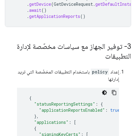
.
getDevice
(
GetDeviceRequest
.
getDefaultInstan
.
await
()
.
getApplicationReports
()
3- توفير الجهاز مع سياسات مخصّصة لإدارة
التطبيقات
إعداد
policy
باستخدام التطبيقات المخصّصة التي تريد
إدارتها
{
"statusReportingSettings"
:
{
"applicationReportsEnabled"
:
true
},
"applications"
:
[
{
"signingKeyCerts"
:
[