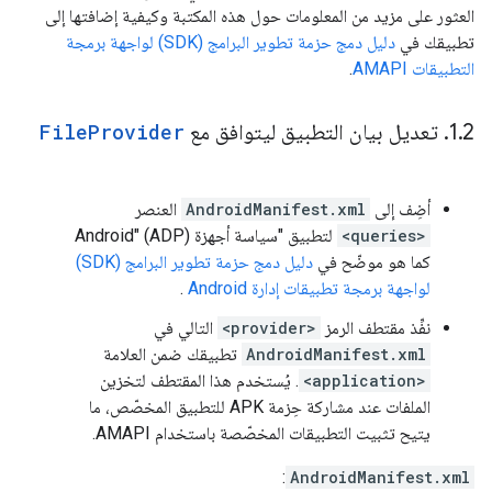
العثور على مزيد من المعلومات حول هذه المكتبة وكيفية إضافتها إلى
تطبيقك في
دليل دمج حزمة تطوير البرامج (SDK) لواجهة برمجة
التطبيقات AMAPI
.
2
.
1
.
تعديل بيان التطبيق ليتوافق مع
Provider
File
أضِف إلى
AndroidManifest.xml
العنصر
<queries>
لتطبيق "سياسة أجهزة Android" (ADP)
كما هو موضّح في
دليل دمج حزمة تطوير البرامج (SDK)
لواجهة برمجة تطبيقات إدارة Android
.
نفِّذ مقتطف الرمز
<provider>
التالي في
AndroidManifest.xml
تطبيقك ضمن العلامة
<application>
. يُستخدم هذا المقتطف لتخزين
الملفات عند مشاركة حِزمة APK للتطبيق المخصّص، ما
يتيح تثبيت التطبيقات المخصّصة باستخدام AMAPI.
:
AndroidManifest.xml