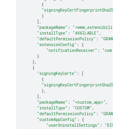
{
"signingKeyCertFingerprintSha256"
:
<
s
}
],
"packageName"
:
"<emm_extensibility_app>
"installType"
:
"AVAILABLE"
,
"defaultPermissionPolicy"
:
"GRANT"
,
"extensionConfig"
:
{
"notificationReceiver"
:
"com.exampl
}
},
{
"signingKeyCerts"
:
[
{
"signingKeyCertFingerprintSha256"
:
<
s
},
],
"packageName"
:
"<custom_app>"
,
"installType"
:
"CUSTOM"
,
"defaultPermissionPolicy"
:
"GRANT"
,
"customAppConfig"
:
{
"userUninstallSettings"
:
"DISALLOW_