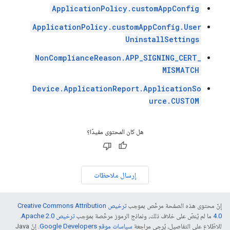
ApplicationPolicy.customAppConfig
ApplicationPolicy.customAppConfig.User
UninstallSettings
NonComplianceReason.APP_SIGNING_CERT_
MISMATCH
Device.ApplicationReport.ApplicationSo
urce.CUSTOM
هل كان المحتوى مفيدًا؟
إرسال ملاحظات
إنّ محتوى هذه الصفحة مرخّص بموجب
ترخيص Creative Commons Attribution
4.0‏
ما لم يُنصّ على خلاف ذلك، ونماذج الرموز مرخّصة بموجب
ترخيص Apache 2.0‏
.
للاطّلاع على التفاصيل، يُرجى مراجعة
سياسات موقع Google Developers‏
. إنّ Java