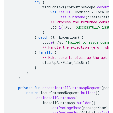
try
{
withContext
(
coroutineScope
.
corouti
val
result
:
Command
=
LocalCom
.
issueCommand
(
createInstal
// Process the returned comman
Log
.
i
(
TAG
,
"Successfully issue
}
}
catch
(
t
:
Exception
)
{
Log
.
e
(
TAG
,
"Failed to issue comma
// Handle the exception (e.g., sho
}
finally
{
// Make sure to clean up the apk f
cleanUpApkFile
(
fileUri
)
}
}
}
private
fun
createInstallCustomAppRequest
(
pack
return
IssueCommandRequest
.
builder
()
.
setInstallCustomApp
(
InstallCustomApp
.
builder
()
.
setPackageName
(
packageName
)
.
setPackageUri
(
fileUri
.
toStrin