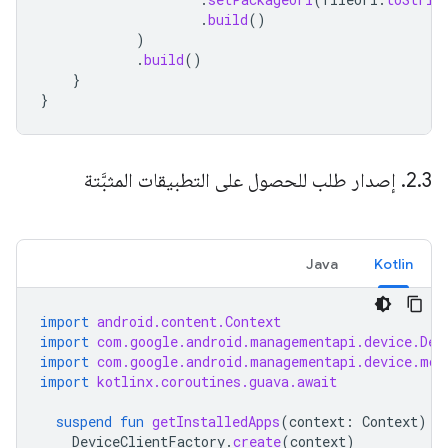
.
build
()
)
.
build
()
}
}
3
.
‫2
.
إصدار طلب للحصول على التطبيقات المثبَّتة
Java
Kotlin
import
android.content.Context
import
com.google.android.managementapi.device.Dev
import
com.google.android.managementapi.device.mod
import
kotlinx.coroutines.guava.await
suspend
fun
getInstalledApps
(
context
:
Context
)
=
DeviceClientFactory
.
create
(
context
)