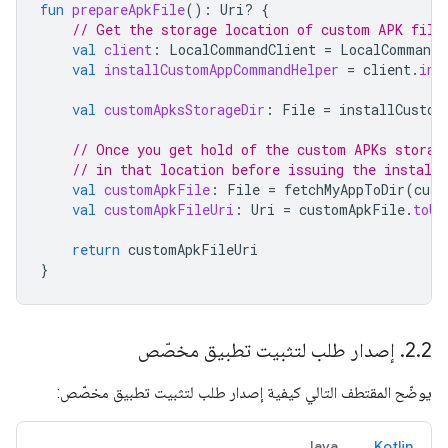
fun
prepareApkFile
():
Uri? 
{
// Get the storage location of custom APK file
val
client
:
LocalCommandClient
=
LocalCommandC
val
installCustomAppCommandHelper
=
client
.
ins
val
customApksStorageDir
:
File
=
installCustom
// Once you get hold of the custom APKs storag
// in that location before issuing the install
val
customApkFile
:
File
=
fetchMyAppToDir
(
cust
val
customApkFileUri
:
Uri
=
customApkFile
.
toUr
return
customApkFileUri
}
2
.
2
.
إصدار طلب لتثبيت تطبيق مخصّص
يوضّح المقتطف التالي كيفية إصدار طلب لتثبيت تطبيق مخصّص:
Java
Kotlin