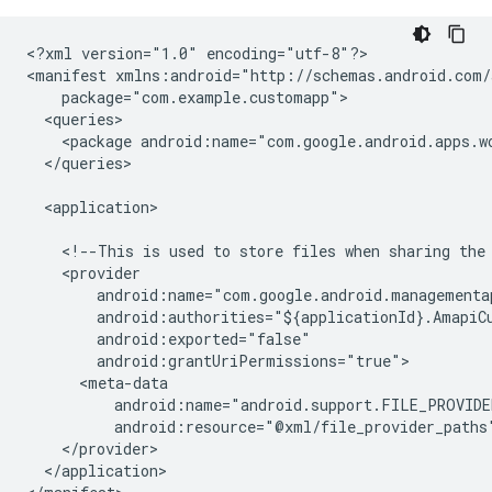
<?xml
version="1.0"
encoding="utf-8"?>

<manifest
<package
android:name="com.google.android.apps.w
</queries>

<application>

<!--This
is
used
to
store
files
when
sharing
the
android:resource="@xml/file_provider_paths
</application>
