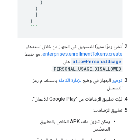
}
}
]
}
```
أنشئ رمزًا مميزًا للتسجيل في الجهاز من خلال استدعاء
enterprises.enrollmentTokens.create
، مع ضبط
allowPersonalUsage
على
.
PERSONAL_USAGE_DISALLOWED
توفير
الجهاز في وضع
الإدارة الكاملة
باستخدام رمز
التسجيل
ثبِّت تطبيق الإضافات من "Google Play للأعمال".
تطبيق الإضافات:
يمكن تنزيل ملف APK الخاص بالتطبيق
المخصّص