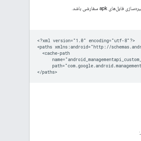
‌های apk سفارشی باشد.
<?xml
version="1.0"
encoding="utf-8"?>

<paths
path="com.google.android.managemen