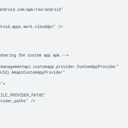
droid.apps.work.clouddpc"
sharing
the
custom
app
ovider_paths"