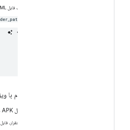
یک فایل XML جدید در دایرکتوری
ider_paths.xml
۲
.
ادغام با ویژگی
۱
.
۲
.
فایل APK سفارشی را برای نصب آماده کنید
قبل از استقرار، فایل APK برنامه باید برای نصب آماده شود. قطعه کد زیر این فرآیند را نشان می‌ده