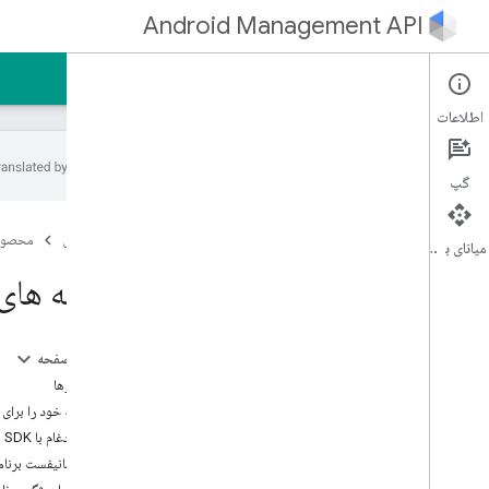
Android Management API
صفحه اصلی
راهنما
مرجع
نمونه
اطلاعات
گپ
مقدمه
صفحه اصلی
محصول
شروع سریع
میانای برنامه‌سازی کاربردی
استفاده از سرور MCP API مدیریت
برنامه های سفارشی
اندروید
راهنمای توسعه دهنده
در این صفحه
یک حساب کاربری ایجاد کنید
پیش‌نیازها
یک الزام آور سازمانی ایجاد کنید
۱. برنامه خود را برای استفاده از این ویژگی آماده کنید
یک شرکت را ارتقا دهید، یک شرکت را ارتقا دهید
۱.۱. ادغام با AMAPI SDK در برنامه افزونه شما
حساب های کاربری را در دستگاه ها ارتقا دهید
۱.۲. مانیفست برنامه خود را برای پشتیبانی FileProvider به‌روزرسانی کنید
ایجاد یک خط مشی، ایجاد یک خط مشی