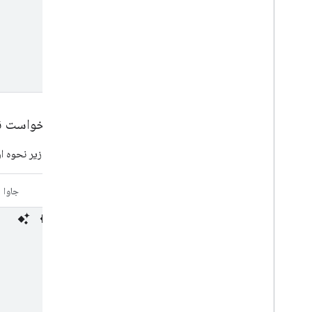
۲
.
۲
.
درخواست نص
قطعه کد زیر نحوه ا
کاتلین
جاوا