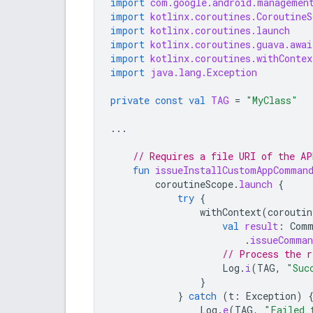
import
com.google.android.managemen
import
kotlinx.coroutines.CoroutineS
import
kotlinx.coroutines.launch
import
kotlinx.coroutines.guava.awai
import
kotlinx.coroutines.withContex
import
java.lang.Exception
private
const
val
TAG
=
"MyClass"
...
// Requires a file URI of the AP
fun
issueInstallCustomAppComman
coroutineScope
.
launch
{
try
{
withContext
(
coroutin
val
result
:
Com
.
issueComman
// Process the r
Log
.
i
(
TAG
,
"Suc
}
}
catch
(
t
:
Exception
)
Log
.
e
(
TAG
,
"Failed 