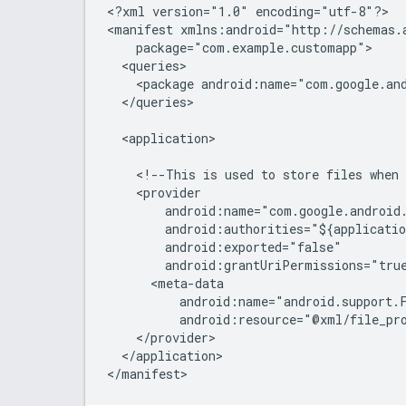
<?xml
version="1.0"
encoding="utf-8"?>

<manifest
<package
android:name="com.google.an
</queries>

<application>

<!--This
is
used
to
store
files
when
android:resource="@xml/file_pr
</application>
