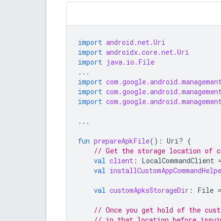
import
android.net.Uri
import
androidx.core.net.Uri
import
java.io.File
...
import
com.google.android.managemen
import
com.google.android.managemen
import
com.google.android.managemen
...
fun
prepareApkFile
():
Uri? 
{
// Get the storage location of 
val
client
:
LocalCommandClient
val
installCustomAppCommandHelp
val
customApksStorageDir
:
File
// Once you get hold of the cus
// in that location before issui