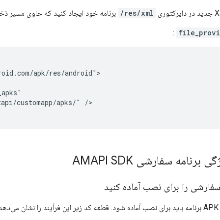
res/xml/
برنامه خود ایجاد کنید که حاوی مسیر ذخیره‌سازی فایل
:
file_prov
tapi/customapp/apks/"
/>

 برنامه سفارشی AMAPI SDK
د: