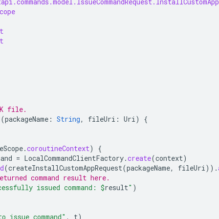
tapi.commands.model.IssueCommandRequest.InstallCustomApp
cope
t
t
K file.
d
(
packageName
:
String
,
fileUri
:
Uri
)
{
eScope
.
coroutineContext
)
{
mand
=
LocalCommandClientFactory
.
create
(
context
)
d
(
createInstallCustomAppRequest
(
packageName
,
fileUri
)).
eturned command result here.
cessfully issued command: 
$
result
"
)
{
to issue command"
,
t
)