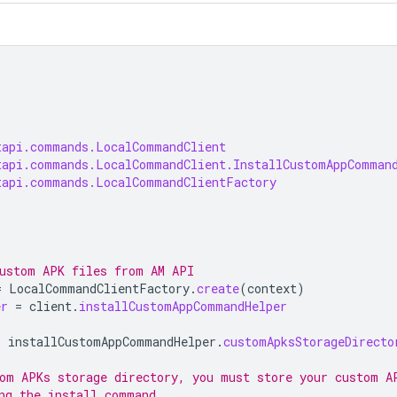
tapi.commands.LocalCommandClient
tapi.commands.LocalCommandClient.InstallCustomAppComman
tapi.commands.LocalCommandClientFactory
custom APK files from AM API
=
LocalCommandClientFactory
.
create
(
context
)
er
=
client
.
installCustomAppCommandHelper
=
installCustomAppCommandHelper
.
customApksStorageDirecto
tom APKs storage directory, you must store your custom A
ng the install command.