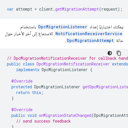
var
attempt
=
client
.
getMigrationAttempt
(
request
);
يمكنك اختياريًا إعداد
DpcMigrationListener
باستخدام
NotificationReceiverService
للاستماع إلى آخر الأخبار حول
حالة
DpcMigrationAttempt
.
// DpcMigrationNotificationReceiver for callback hand
public
class
DpcMigrationNotificationReceiver
extends
implements
DpcMigrationListener
{
@Override
protected
DpcMigrationListener
getDpcMigrationList
return
this
;
}
@Override
public
void
onMigrationStateChanged
(
DpcMigrationAt
// send success feedback
}