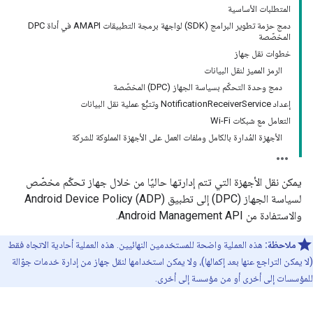
المتطلبات الأساسية
دمج حزمة تطوير البرامج (SDK) لواجهة برمجة التطبيقات AMAPI في أداة DPC
المخصّصة
خطوات نقل جهاز
الرمز المميز لنقل البيانات
دمج وحدة التحكّم بسياسة الجهاز (DPC) المخصّصة
إعداد NotificationReceiverService وتتبُّع عملية نقل البيانات
التعامل مع شبكات Wi-Fi
الأجهزة المُدارة بالكامل وملفات العمل على الأجهزة المملوكة للشركة
يمكن نقل الأجهزة التي تتم إدارتها حاليًا من خلال جهاز تحكّم مخصّص
لسياسة الجهاز (DPC) إلى تطبيق Android Device Policy (ADP)
والاستفادة من Android Management API.
ملاحظة:
هذه العملية واضحة للمستخدمين النهائيين. هذه العملية أحادية الاتجاه فقط
(لا يمكن التراجع عنها بعد إكمالها)، ولا يمكن استخدامها لنقل جهاز من إدارة خدمات جوّالة
للمؤسسات إلى أخرى أو من مؤسسة إلى أخرى.