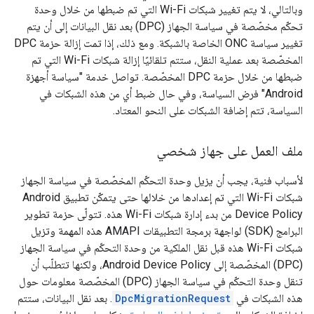
وبالتالي، لا يتم تغيير شبكات Wi-Fi التي تم ضبطها من خلال وحدة
تحكّم مخصّصة في سياسة الجهاز (DPC) بعد نقل البيانات إلى أن يتم
تغيير سياسة ONC الخاصة بالشبكة. ومع ذلك، إذا تمت إزالة حزمة DPC
المخصّصة بعد عملية النقل، ستتم تلقائيًا إزالة شبكات Wi-Fi التي تم
ضبطها من خلال حزمة DPC المخصّصة. تواصل خدمة "سياسة أجهزة
Android" فرض السياسة، وفي حال ضبط أي من هذه الشبكات في
السياسة، تتم إضافة الشبكات على النحو المعتاد.
ملف العمل على جهاز شخصي
لأسباب فنية، يجب أن يزيل وحدة التحكّم المخصّصة في سياسة الجهاز
شبكات Wi-Fi التي تم إعدادها من خلالها حتى يتمكّن تطبيق Android
Device Policy من بدء إدارة شبكات Wi-Fi هذه. تتولّى حزمة تطوير
البرامج (SDK) لواجهة برمجة التطبيقات AMAPI هذه المهمة وتزيل
شبكات Wi-Fi هذه قبل نقل الملكية من وحدة التحكّم في سياسة الجهاز
(DPC) المخصّصة إلى Android Device Policy، ولكنها تتطلّب أن
تنقل وحدة التحكّم في سياسة الجهاز (DPC) المخصّصة معلومات حول
هذه الشبكات في
DpcMigrationRequest
. بعد نقل البيانات، ستتم