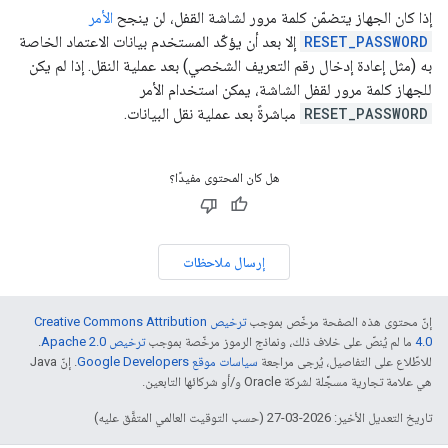
إذا كان الجهاز يتضمّن كلمة مرور لشاشة القفل، لن ينجح
الأمر
RESET_PASSWORD
إلا بعد أن يؤكّد المستخدم بيانات الاعتماد الخاصة
به (مثل إعادة إدخال رقم التعريف الشخصي) بعد عملية النقل. إذا لم يكن
للجهاز كلمة مرور لقفل الشاشة، يمكن استخدام الأمر
RESET_PASSWORD
مباشرةً بعد عملية نقل البيانات.
هل كان المحتوى مفيدًا؟
إرسال ملاحظات
إنّ محتوى هذه الصفحة مرخّص بموجب
ترخيص Creative Commons Attribution
4.0‏
ما لم يُنصّ على خلاف ذلك، ونماذج الرموز مرخّصة بموجب
ترخيص Apache 2.0‏
.
للاطّلاع على التفاصيل، يُرجى مراجعة
سياسات موقع Google Developers‏
. إنّ Java
هي علامة تجارية مسجَّلة لشركة Oracle و/أو شركائها التابعين.
تاريخ التعديل الأخير: 2026-03-27 (حسب التوقيت العالمي المتفَّق عليه)