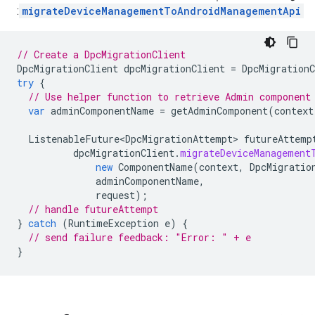
:
migrateDeviceManagementToAndroidManagementApi
// Create a DpcMigrationClient
DpcMigrationClient
dpcMigrationClient
=
DpcMigration
try
{
// Use helper function to retrieve Admin component
var
adminComponentName
=
getAdminComponent
(
context
ListenableFuture<DpcMigrationAttempt>
futureAttemp
dpcMigrationClient
.
migrateDeviceManagement
new
ComponentName
(
context
,
DpcMigratio
adminComponentName
,
request
);
// handle futureAttempt
}
catch
(
RuntimeException
e
)
{
// send failure feedback: "Error: " + e
}