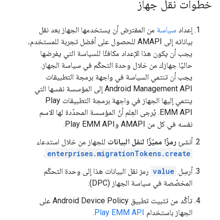
خطوات نقل جهاز
إعداد
سياسة
من المفترض أن يستخدمها الجهاز بعد نقل
بياناته إلى AMAPI للحصول على أفضل تجربة للمستخدم،
يجب أن يكون هذا الإعداد مكافئًا للسياسة التي يفرضها
حاليًا جهازك من خلال وحدة التحكّم في سياسة الجهاز.
يجب أن تنتمي السياسة في واجهة برمجة التطبيقات
Android Management API إلى المؤسسة نفسها التي
ينتمي إليها الجهاز في واجهة برمجة التطبيقات Play
EMM API. يُرجى العِلم أنّ المؤسسة المحدّدة لها الاسم
نفسه في كل من AMAPI وPlay EMM API.
أنشئ
رمزًا مميّزًا لنقل البيانات
للجهاز من خلال استدعاء
.
enterprises.migrationTokens.create
أرسِل
value
رمز نقل البيانات هذا إلى وحدة التحكّم
المخصّصة في سياسة الجهاز (DPC).
تأكَّد من تثبيت تطبيق Android Device Policy على
الجهاز باستخدام
Play EMM API
.