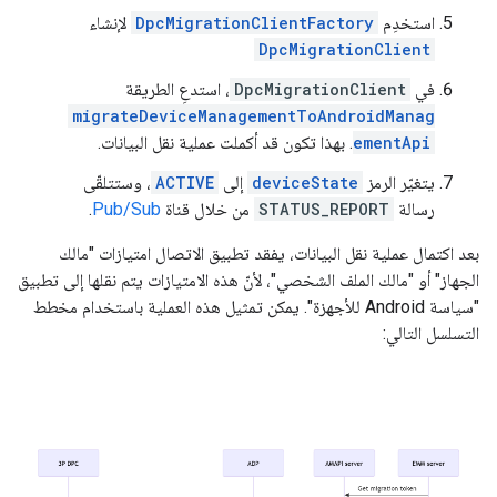
استخدِم
DpcMigrationClientFactory
لإنشاء
DpcMigrationClient
في
DpcMigrationClient
، استدعِ الطريقة
migrateDeviceManagementToAndroidManag
ementApi
. بهذا تكون قد أكملت عملية نقل البيانات.
يتغيّر الرمز
deviceState
إلى
ACTIVE
، وستتلقّى
رسالة
STATUS_REPORT
من خلال قناة
Pub/Sub
.
بعد اكتمال عملية نقل البيانات، يفقد تطبيق الاتصال امتيازات "مالك
الجهاز" أو "مالك الملف الشخصي"، لأنّ هذه الامتيازات يتم نقلها إلى تطبيق
"سياسة Android للأجهزة". يمكن تمثيل هذه العملية باستخدام مخطط
التسلسل التالي: