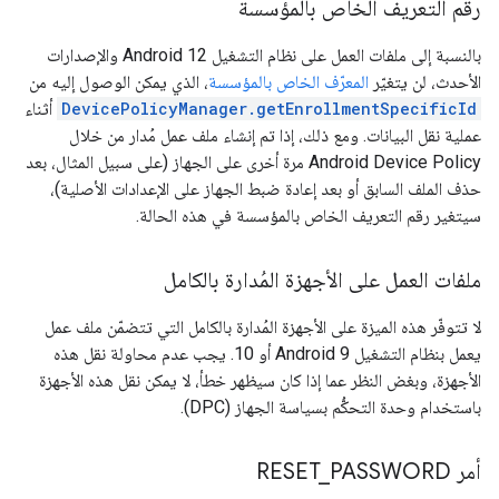
رقم التعريف الخاص بالمؤسسة
بالنسبة إلى ملفات العمل على نظام التشغيل Android 12 والإصدارات
الأحدث، لن يتغيّر
المعرّف الخاص بالمؤسسة
، الذي يمكن الوصول إليه من
DevicePolicyManager.getEnrollmentSpecificId
أثناء
عملية نقل البيانات. ومع ذلك، إذا تم إنشاء ملف عمل مُدار من خلال
Android Device Policy مرة أخرى على الجهاز (على سبيل المثال، بعد
حذف الملف السابق أو بعد إعادة ضبط الجهاز على الإعدادات الأصلية)،
سيتغير رقم التعريف الخاص بالمؤسسة في هذه الحالة.
ملفات العمل على الأجهزة المُدارة بالكامل
لا تتوفّر هذه الميزة على الأجهزة المُدارة بالكامل التي تتضمّن ملف عمل
يعمل بنظام التشغيل Android 9 أو 10. يجب عدم محاولة نقل هذه
الأجهزة، وبغض النظر عما إذا كان سيظهر خطأ، لا يمكن نقل هذه الأجهزة
باستخدام وحدة التحكُّم بسياسة الجهاز (DPC).
أمر RESET
PASSWORD
_