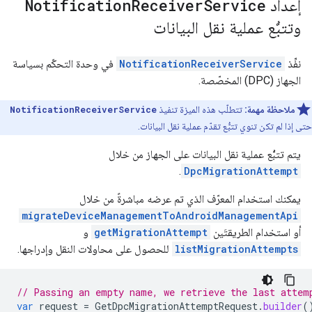
إعداد
Service
Receiver
Notification
وتتبُّع عملية نقل البيانات
نفِّذ
NotificationReceiverService
في وحدة التحكّم بسياسة
الجهاز (DPC) المخصّصة.
ملاحظة مهمة:
تتطلّب هذه الميزة تنفيذ
NotificationReceiverService
حتى إذا لم تكن تنوي تتبُّع تقدّم عملية نقل البيانات.
يتم تتبُّع عملية نقل البيانات على الجهاز من خلال
.
DpcMigrationAttempt
يمكنك استخدام المعرّف الذي تم عرضه مباشرةً من خلال
migrateDeviceManagementToAndroidManagementApi
أو استخدام الطريقتَين
getMigrationAttempt
و
listMigrationAttempts
للحصول على محاولات النقل وإدراجها.
// Passing an empty name, we retrieve the last attem
var
request
=
GetDpcMigrationAttemptRequest
.
builder
(