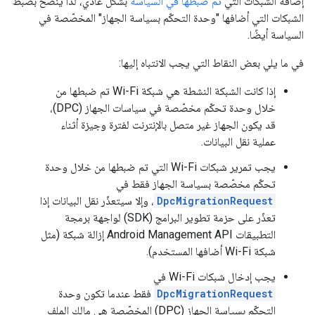
إضافة الشبكات التي
تم ضبطها في السياسة
بشكل عادي، لذا يُنصح بضبط
الشبكات التي أضافها "وحدة التحكّم بسياسة الجهاز" المخصّصة في
السياسة أيضًا.
في ما يلي بعض النقاط التي يجب الانتباه إليها:
إذا كانت الشبكة النشطة هي شبكة Wi-Fi تم ضبطها من
خلال وحدة تحكّم مخصّصة في سياسات الجهاز (DPC)،
قد يكون الجهاز غير متصل بالإنترنت لفترة وجيزة أثناء
عملية نقل البيانات.
يجب تمرير شبكات Wi-Fi التي تم ضبطها من خلال وحدة
تحكّم مخصّصة بسياسة الجهاز فقط في
DpcMigrationRequest
، وإلا سيتعذّر نقل البيانات إذا
تعذّر على حزمة تطوير البرامج (SDK) لواجهة برمجة
التطبيقات Android Management API إزالة شبكة (مثل
شبكة Wi-Fi أضافها المستخدم).
يجب إدخال شبكات Wi-Fi في
DpcMigrationRequest
فقط عندما تكون وحدة
التحكّم بسياسة الجهاز (DPC) المخصّصة هي مالك الملف