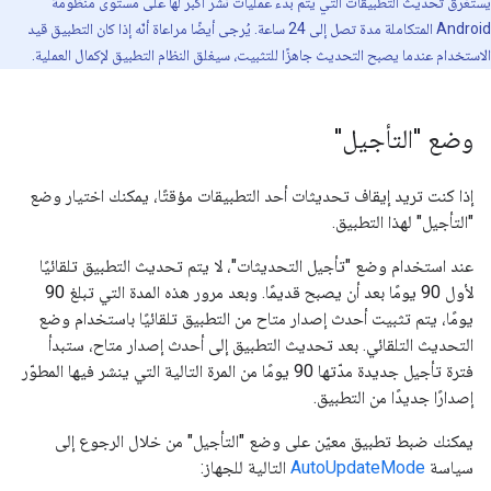
يستغرق تحديث التطبيقات التي يتم بدء عمليات نشر أكبر لها على مستوى منظومة
Android المتكاملة مدة تصل إلى 24 ساعة. يُرجى أيضًا مراعاة أنّه إذا كان التطبيق قيد
الاستخدام عندما يصبح التحديث جاهزًا للتثبيت، سيغلق النظام التطبيق لإكمال العملية.
وضع "التأجيل"
إذا كنت تريد إيقاف تحديثات أحد التطبيقات مؤقتًا، يمكنك اختيار وضع
"التأجيل" لهذا التطبيق.
عند استخدام وضع "تأجيل التحديثات"، لا يتم تحديث التطبيق تلقائيًا
لأول 90 يومًا بعد أن يصبح قديمًا. وبعد مرور هذه المدة التي تبلغ 90
يومًا، يتم تثبيت أحدث إصدار متاح من التطبيق تلقائيًا باستخدام وضع
التحديث التلقائي. بعد تحديث التطبيق إلى أحدث إصدار متاح، ستبدأ
فترة تأجيل جديدة مدّتها 90 يومًا من المرة التالية التي ينشر فيها المطوّر
إصدارًا جديدًا من التطبيق.
يمكنك ضبط تطبيق معيّن على وضع "التأجيل" من خلال الرجوع إلى
سياسة
AutoUpdateMode
التالية للجهاز: