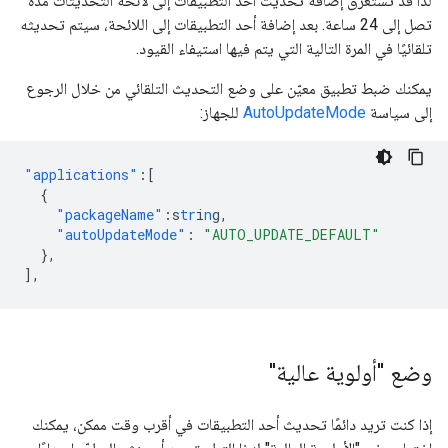
لذا قد تستغرق إضافة تحديث أحد التطبيقات إلى لائحة التحديثات مدة
تصل إلى 24 ساعة. بعد إضافة أحد التطبيقات إلى اللائحة، سيتم تحديثه
تلقائيًا في المرة التالية التي يتم فيها استيفاء القيود.
يمكنك ضبط تطبيق معيّن على وضع التحديث التلقائي من خلال الرجوع
إلى سياسة
AutoUpdateMode
للجهاز:
"applications"
:[
{
"packageName"
:
s
tr
i
n
g
,
"autoUpdateMode"
:
"AUTO_UPDATE_DEFAULT"
},
],
وضع "أولوية عالية"
إذا كنت تريد دائمًا تحديث أحد التطبيقات في أقرب وقت ممكن، يمكنك