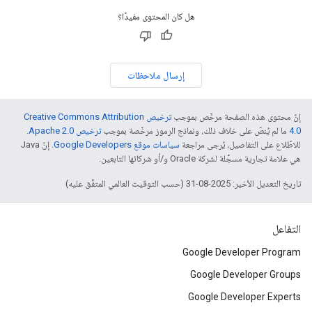
هل كان المحتوى مفيدًا؟
إرسال ملاحظات
إنّ محتوى هذه الصفحة مرخّص بموجب
ترخيص Creative Commons Attribution
4.0‏
ما لم يُنصّ على خلاف ذلك، ونماذج الرموز مرخّصة بموجب
ترخيص Apache 2.0‏
.
للاطّلاع على التفاصيل، يُرجى مراجعة
سياسات موقع Google Developers‏
. إنّ Java
هي علامة تجارية مسجَّلة لشركة Oracle و/أو شركائها التابعين.
تاريخ التعديل الأخير: 2025-08-31 (حسب التوقيت العالمي المتفَّق عليه)
التفاعل
Google Developer Program
Google Developer Groups
Google Developer Experts