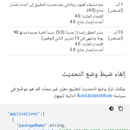
1 آب
يتم استيفاء القيود، وبالتالي يتم تحديث التطبيق إلى أحدث إصدار
(أغسطس)
متاح (4.0).
الإصدار المثبّت: 4.0
أحدث إصدار متاح: 4.0
15 آب
ينشر المطوّر إصدارًا جديدًا (5.0). ستبدأ فترة جديدة مدتها 90
(أغسطس)
يومًا وتنتهي في 13 تشرين الثاني (نوفمبر).
الإصدار المثبّت: 4.0
أحدث إصدار متاح: 5.0
إلغاء ضبط وضع التحديث
يمكنك ترك وضع التحديث لتطبيق معيّن غير محدّد كما هو موضّح في
سياسة
AutoUpdateMode
التالية للجهاز:
"applications"
:[
{
"packageName"
:
s
tr
i
n
g
,