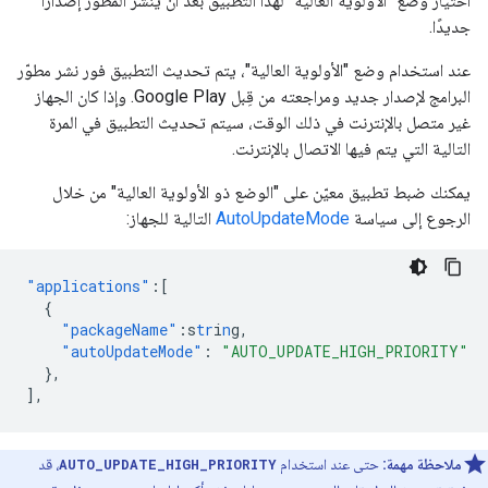
اختيار وضع "الأولوية العالية" لهذا التطبيق بعد أن ينشر المطوّر إصدارًا
جديدًا.
عند استخدام وضع "الأولوية العالية"، يتم تحديث التطبيق فور نشر مطوّر
البرامج لإصدار جديد ومراجعته من قِبل Google Play. وإذا كان الجهاز
غير متصل بالإنترنت في ذلك الوقت، سيتم تحديث التطبيق في المرة
التالية التي يتم فيها الاتصال بالإنترنت.
يمكنك ضبط تطبيق معيّن على "الوضع ذو الأولوية العالية" من خلال
الرجوع إلى سياسة
AutoUpdateMode
التالية للجهاز:
"applications"
:[
{
"packageName"
:
s
tr
i
n
g
,
"autoUpdateMode"
:
"AUTO_UPDATE_HIGH_PRIORITY"
},
],
ملاحظة مهمة:
حتى عند استخدام
AUTO_UPDATE_HIGH_PRIORITY
، قد