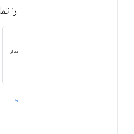
ویدیوهای Google Analytics را تماشا کنید
با Google Analytics شروع کنید
نحوه راه اندازی Google Analytics را برای اولین بار با استفاده از
Google Tag Manager در یک وب سایت یاد بگیرید.
بیشتر در کانال YouTube Google Analytics → تماشا کنید
به یادگیری ادامه دهید