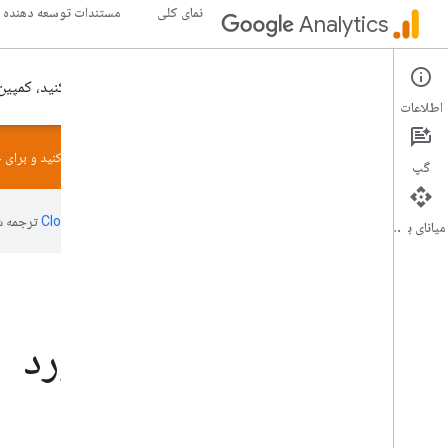
نمای کلی
مستندات توسعه دهنده
Analytics
با گوگل آنالیتیکس، می‌توانید استراتژی دیجیتال خود را تنظیم کنید، کمپین
اطلاعات
سرور MCP را برای Google Analytics امتحان کنید. از
GitHub
نصب کنید و برای ج
گپ
این صفحه به‌وسیله
ترجمه ش
میانای برنامه‌سازی کاربردی
شروع به یادگیری در مورد
گوگل آنالیتیکس