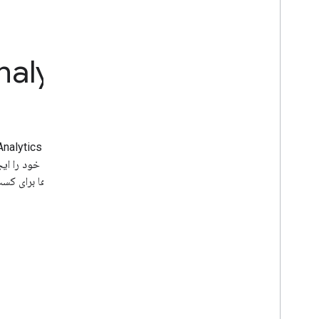
Skillshop را بگذرانید
بگیرید که گوگل آنالیتیکس چگونه کار می کند و حساب و دارایی خود را ایج
چگونه در رابط وب Google Analytics حرکت کنید، از گز
داده‌هایی را که ارسال می‌کنید مدیریت کنید.
شروع کنید