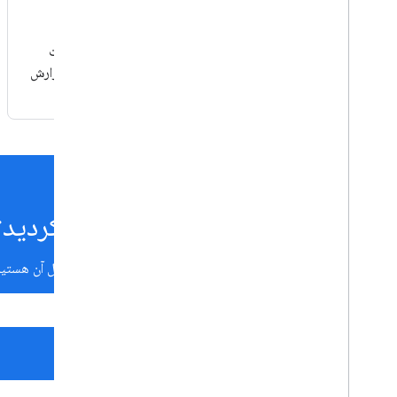
مستندات توسعه دهنده
با نحوه استفاده از APIهای Google Analytics و محصولات
توسعه دهنده برای خودکارسازی راه حل های اندازه گیری و گزارش
خود آشنا شوید.
چیزی را که دنبالش بودید پیدا نکردید؟
اسناد Google Analytics را جستجو کنید تا آنچه را که به دنبال آن هستید بیابید.