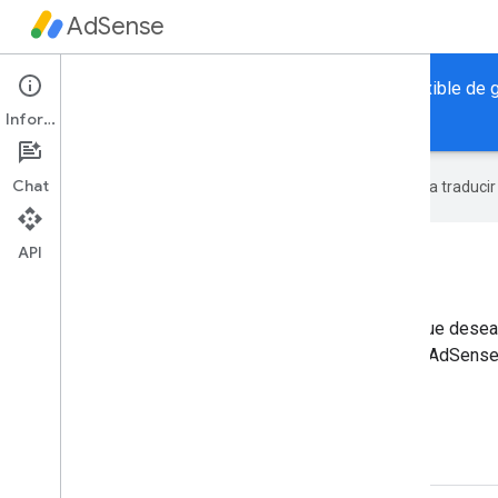
AdSense
Google AdSense proporciona una manera libre y flexible de g
atractivos.
Información
Chat
Google utiliza tecnología de IA para traduci
API
API de AdSense Management
Está destinado a los desarrolladores individuales que dese
ingresos de AdSense y administrar el inventario de AdSense
Más información