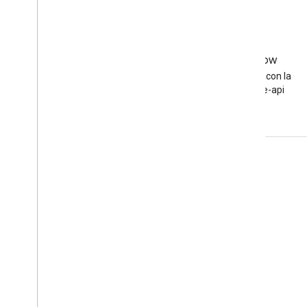
Stack Overflow
Haz una pregunta con la
etiqueta adsense-api
Interactúa
Google Developer Program
Google Developer Groups
Google Developer Experts
Accelerators
Google Cloud & NVIDIA