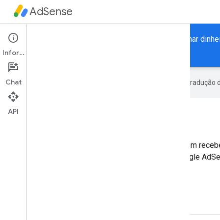
AdSense
Uma maneira sem custo financeiro e flexível de ganhar dinhe
anúncios relevantes e atrativos.
Informações
Chat
O Google usa tecnologia de IA na tradução 
API
API AdSense Management
Destinado a desenvolvedores individuais que querem recebe
do Google AdSense e gerenciar o inventário do Google AdS
Saiba mais