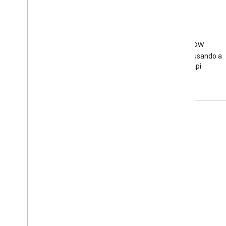
Stack Overflow
Faça uma pergunta usando a
tag adsense-api
Envolver
Google Developer Program
Google Developer Groups
Google Developer Experts
Accelerators
Google Cloud & NVIDIA