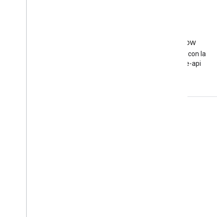
Stack Overflow
Haz una pregunta con la
etiqueta adsense-api
Interactúa
Google Developer Program
Google Developer Groups
Google Developer Experts
Accelerators
Google Cloud & NVIDIA