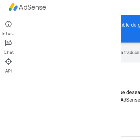
AdSense
Google AdSense proporciona una manera libre y flexible de g
atractivos.
Información
Chat
Google utiliza tecnología de IA para traduci
API
API de AdSense Management
Está destinado a los desarrolladores individuales que dese
ingresos de AdSense y administrar el inventario de AdSense
Más información