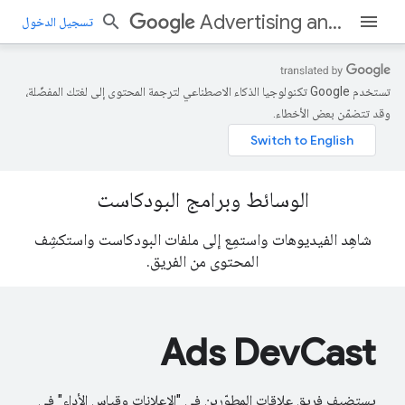
Advertising and Measurement
تسجيل الدخول
تستخدم Google تكنولوجيا الذكاء الاصطناعي لترجمة المحتوى إلى لغتك المفضّلة،
وقد تتضمّن بعض الأخطاء.
الوسائط وبرامج البودكاست
شاهِد الفيديوهات واستمِع إلى ملفات البودكاست واستكشِف
المحتوى من الفريق.
Ads DevCast
يستضيف فريق علاقات المطوّرين في "الإعلانات وقياس الأداء" في