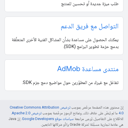
طلب ميزة جديدة أو تحسين للمنتج
التواصل مع فريق الدعم
يمكنك الحصول على مساعدة بشأن المشاكل الفنية الأخرى المتعلّقة
بدمج حزمة تطوير البرامج (SDK).
منتدى مساعدة Ad
Mob
تفاعَل مع غيرك من المطوّرين حول مواضيع دمج حِزم SDK.
إنّ محتوى هذه الصفحة مرخّص بموجب
ترخيص Creative Commons Attribution
4.0‏
ما لم يُنصّ على خلاف ذلك، ونماذج الرموز مرخّصة بموجب
ترخيص Apache 2.0‏
.
للاطّلاع على التفاصيل، يُرجى مراجعة
سياسات موقع Google Developers‏
. إنّ Java
هي علامة تجارية مسجَّلة لشركة Oracle و/أو شركائها التابعين.