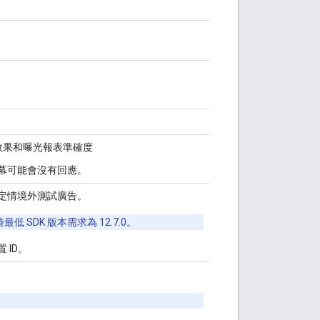
顯示效果和曝光報表準確度
，螢幕可能會沒有回應。
定情境外測試廣告。
SDK 版本需求為 12.7.0。
ID。