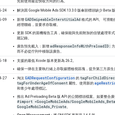
先前使用最近快取方向的行為。
6-24
解決因
Google Mobile Ads SDK
13.3.0 版傘狀標頭缺少 Bet
GADSwipeableInterstitialAd
6-09
新增
格式的 API。 可滑
經理聯絡，並要求存取權。
更新 SDK 的當機報告工具，確保能與先前附加的信號處理
蹤記錄。
adResponseInfoWithPreloadID:
廣告預先載入
：新增
方
而不必從佇列中移除該廣告。
5-18
支援的最低 Xcode 版本更新為 26.2。
確保一律在主要執行緒上存取媒體檢視區塊，提升第三方原生
GADRequestConfiguration
tagForChildDire
4-27
淘汰
的
tagForUnderAgeOfConsent
ageRestri
屬性。使用新的
和青少年處理標記。
推出 Ad Preloading Beta 版 API 的公開標頭檔案。如要整
#import <GoogleMobileAds/GoogleMobileAds_Bet
GoogleMobileAds_Private
。
Open Measurement
：將 OM SDK 更新至 1.6.5 版。