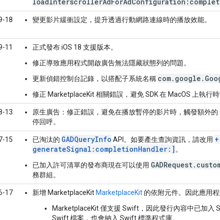
loadInterscrollerAdForAdConfiguration:complet
9-18
變更影片緩衝設定，提升透過行動網路連線時的播放效能。
9-11
正式發布 iOS 18 支援版本。
修正導致應用程式開啟廣告無法隱藏狀態列的問題。
com.google.Goo
更新偵錯控制台記錄，以搭配子系統名稱
修正 MarketplaceKit 相關錯誤，避免 SDK 在 MacOS 上執
8-13
原生廣告：
修正錯誤，避免在播放暫停的影片時，觸發額外的
停回呼。
GADQueryInfo
+
7-15
已淘汰的
API。如要產生查詢資訊，請改用
generateSignal:completionHandler:]
。
GADRequest.custo
已加入許可清單的發布商現在可以使用
務群組。
6-17
新增 MarketplaceKit
MarketplaceKit
的依附元件。因此應用程式必
MarketplaceKit 僅支援 Swift，因此發行內容中已
Swift 檔案，也會納入 Swift 標準程式庫。