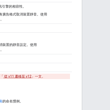
 音訊引擎的相容性。
有廣告格式取消裝置靜音。使用
為。
消裝置的靜音設定。使用
為。
「
從 v11 遷移至 v12
」一文。
南
的命名慣例。