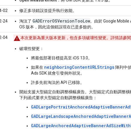
4-02
修正多項錯誤並提升執行效能。
GADErrorOSVersionTooLow
2-24
淘汰了
。由於
Google Mobile
OS 版本，因此這個錯誤現在已是多餘的。
2-04
本次更新為重大版本更新，包含多項破壞性變更。詳情請參閱
破壞性變更
：
將最低部署目標提高至 iOS 13.0。
neighboringContentURLStrings
如果在
陣列中
Ads SDK
就會引發例外狀況。
許多先前淘汰的 API 已移除。
開始支援大型錨定自動調整橫幅廣告。大型錨定式自動調整橫
下列函式要求大型錨定自動調整橫幅廣告：
GADLargePortraitAnchoredAdaptiveBannerAd
GADLargeLandscapeAnchoredAdaptiveBannerA
GADLargeAnchoredAdaptiveBannerAdSizeWith