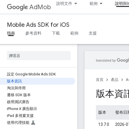
說明文件
範例
說明與
AdMob
Mobile Ads SDK for iOS
指南
參考資料
下載
範例
支援
設定 Google Mobile Ads SDK
首頁
產品
A
版本資訊
淘汰與停用
版本資
遷移 SDK 版本
啟用測試廣告
i
Phone X 廣告顯示
版本
發布日
i
Pad 多視窗支援
使用代理技能
13.7.0
2026-0