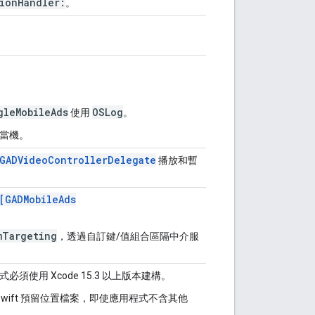
ionHandler:
。
gleMobileAds
OSLog
使用
。
行時當機。
GADVideoControllerDelegate
播放和暫
[GADMobileAds
mTargeting
，透過自訂鍵/值組合區隔中介服
須使用 Xcode 15.3 以上版本建構。
加入 Swift 預留位置檔案，即使應用程式不含其他