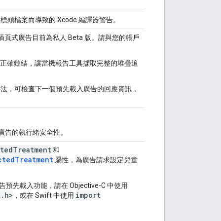
a 版標頭檔案而導致的 Xcode 編譯器警告。
動插頁式廣告目前為私人 Beta 版。請與您的帳戶
常式正確鏈結，讓當機報告工具擷取完整的堆疊追
法，可檢查下一個預先載入廣告的回應資訊，
廣告的執行緒安全性。
ctedTreatment
和
ctedTreatment
屬性，為廣告請求設定兒童
合廣告預先載入功能，請在 Objective-C 中使用
a.h>
import
，或在 Swift 中使用