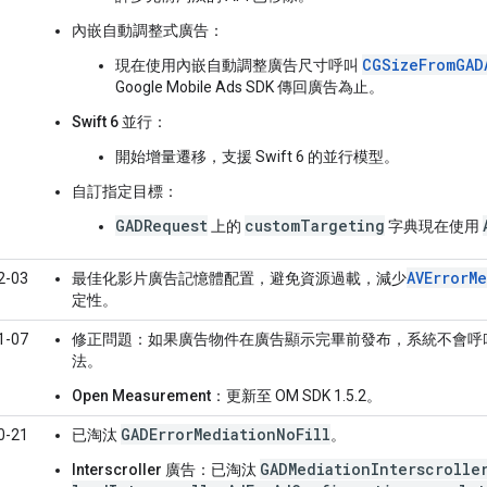
內嵌自動調整式廣告
：
CGSizeFromGAD
現在使用內嵌自動調整廣告尺寸呼叫
Google Mobile Ads SDK
傳回廣告為止。
Swift 6 並行
：
開始增量遷移，支援 Swift 6 的並行模型。
自訂指定目標
：
GADRequest
customTargeting
上的
字典現在使用
AVErrorM
2-03
最佳化影片廣告記憶體配置，避免資源過載，減少
定性。
1-07
修正問題：如果廣告物件在廣告顯示完畢前發布，系統不會呼
法。
Open Measurement
：更新至 OM SDK 1.5.2。
GADErrorMediationNoFill
0-21
已淘汰
。
GADMediationInterscrolle
Interscroller 廣告：
已淘汰