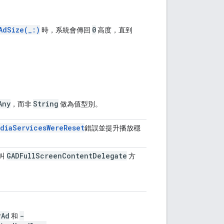
AdSize(_:)
0
時，系統會傳回
高度，直到
Any
String
，而非
做為值型別。
ediaServicesWereReset
錯誤並提升播放穩
GADFullScreenContentDelegate
叫
方
rAd
-
和