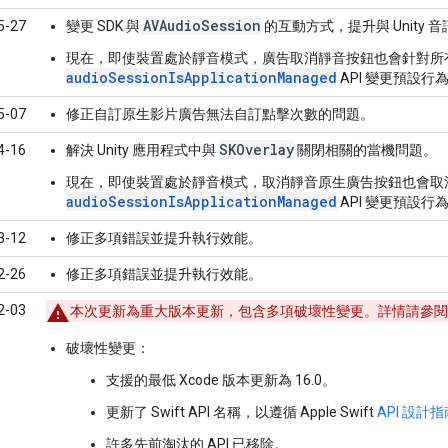
AVAudioSession
5-27
變更 SDK 與
的互動方式，提升與 Unity
現在，即使裝置處於靜音模式，廣告取消靜音按鈕也會針對所
audioSessionIsApplicationManaged
API 變更預設行
5-07
修正自訂原生影片廣告無法自訂點擊次數的問題。
SKOverlay
4-16
解決 Unity 應用程式中與
關閉相關的當機問題。
現在，即使裝置處於靜音模式，取消靜音原生廣告按鈕也會取
audioSessionIsApplicationManaged
API 變更預設行
3-12
修正多項錯誤並提升執行效能。
2-26
修正多項錯誤並提升執行效能。
2-03
本次更新為重大版本更新，包含多項破壞性變更。詳情請參閱
破壞性變更
：
支援的最低 Xcode 版本更新為 16.0。
更新了 Swift API 名稱，以遵循 Apple Swift
API 設計指
許多先前淘汰的 API 已移除。