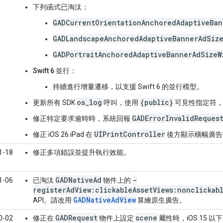
下列函式已淘汰：
GADCurrentOrientationAnchoredAdaptiveBan
GADLandscapeAnchoredAdaptiveBannerAdSize
GADPortraitAnchoredAdaptiveBannerAdSizeW
Swift 6 並行
：
持續進行增量遷移，以支援 Swift 6 的並行模型。
os_log
{public}
更新所有 SDK
呼叫，使用
可見性指定符，
GADErrorInvalidReques
修正特定要求逾時時，系統回報
UIPrintController
修正 iOS 26 iPad 在
後方顯示橫幅廣告
1-18
修正多項錯誤並提升執行效能。
GADNativeAd
-
1-06
已淘汰
物件上的
registerAdView:clickableAssetViews:nonclickab
GADNativeAdView
API。請改用
算繪原生廣告。
GADRequest
scene
0-02
修正在
物件上設定
屬性時，iOS 15 