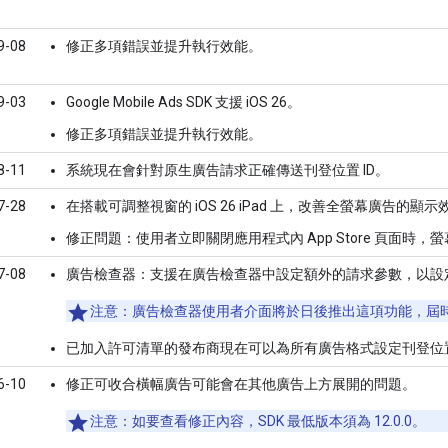
9-08
修正多項錯誤並提升執行效能。
9-03
Google Mobile Ads SDK
支援 iOS 26。
修正多項錯誤並提升執行效能。
8-11
系統現在會針對原生廣告請求正確傳送刊登位置 ID。
7-28
在搭載可調整視窗的 iOS 26 iPad 上，改善全螢幕廣告的
修正問題：使用者立即關閉應用程式內 App Store 頁面時
7-08
廣告檢查器
：支援在廣告檢查器中設定額外的請求參數，以設
注意：
廣告檢查器使用者介面將於日後推出這項功能，屆時最低 
已加入許可清單的發布商現在可以為所有廣告格式設定刊登位置 
6-10
修正可收合橫幅廣告可能會在其他廣告上方展開的問題。
注意：
如要查看修正內容，SDK 最低版本須為 12.0.0。