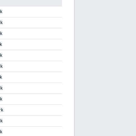
k
rk
k
k
k
rk
k
rk
k
rk
rk
k