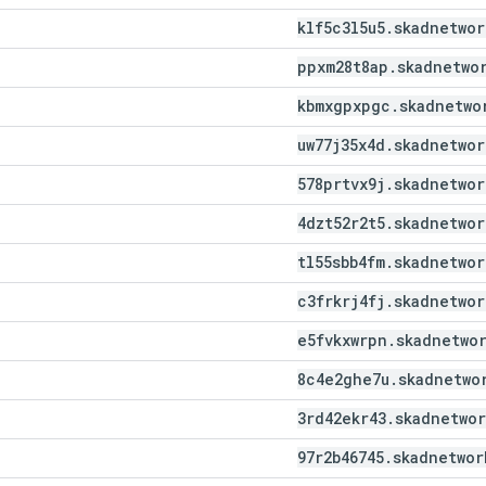
klf5c3l5u5
.
skadnetwor
ppxm28t8ap
.
skadnetwo
kbmxgpxpgc
.
skadnetwo
uw77j35x4d
.
skadnetwor
578prtvx9j
.
skadnetwor
4dzt52r2t5
.
skadnetwor
tl55sbb4fm
.
skadnetwor
c3frkrj4fj
.
skadnetwor
e5fvkxwrpn
.
skadnetwo
8c4e2ghe7u
.
skadnetwo
3rd42ekr43
.
skadnetwor
97r2b46745
.
skadnetwor