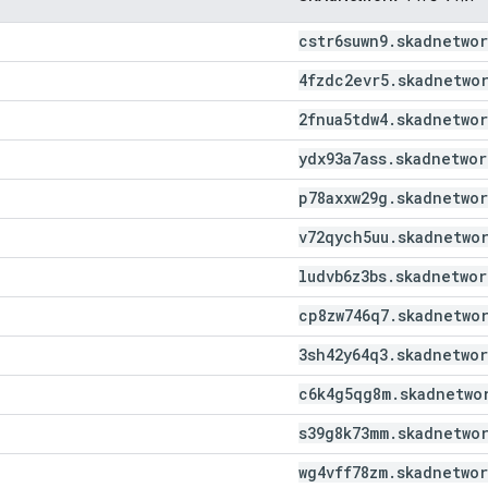
cstr6suwn9
.
skadnetwor
4fzdc2evr5
.
skadnetwo
2fnua5tdw4
.
skadnetwor
ydx93a7ass
.
skadnetwor
p78axxw29g
.
skadnetwor
v72qych5uu
.
skadnetwo
ludvb6z3bs
.
skadnetwor
cp8zw746q7
.
skadnetwo
3sh42y64q3
.
skadnetwor
c6k4g5qg8m
.
skadnetwo
s39g8k73mm
.
skadnetwo
wg4vff78zm
.
skadnetwor