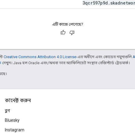
3qcr597p9d
.
skadnetwo
এটি কাজে লেগেছে?
ন্ট
Creative Commons Attribution 4.0 License
-এর অধীনে এবং কোডের নমুনাগুলি
A
ি
দেখুন। Java হল Oracle এবং/অথবা তার অ্যাফিলিয়েট সংস্থার রেজিস্টার্ড ট্রেডমার্ক।
েছে।
কানেক্ট করুন
ব্লগ
Bluesky
Instagram