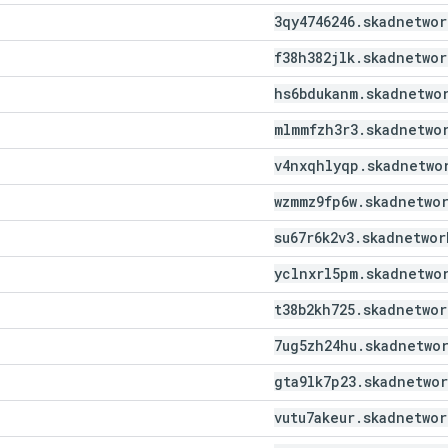
3qy4746246
.
skadnetwor
f38h382jlk
.
skadnetwor
hs6bdukanm
.
skadnetwo
mlmmfzh3r3
.
skadnetwo
v4nxqhlyqp
.
skadnetwo
wzmmz9fp6w
.
skadnetwo
su67r6k2v3
.
skadnetwor
yclnxrl5pm
.
skadnetwo
t38b2kh725
.
skadnetwor
7ug5zh24hu
.
skadnetwo
gta9lk7p23
.
skadnetwor
vutu7akeur
.
skadnetwor