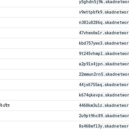
y5ghdn5j9k
.
skadnetwo
v9wttpbfk9
.
skadnetwor
n38lu8286q
.
skadnetwor
47vhws6wlr
.
skadnetwor
kbd757ywx3
.
skadnetwor
9t245vhmpl
.
skadnetwo
a2p9lx4jpn
.
skadnetwo
22mmun2rn5
.
skadnetwo
44jx6755aq
.
skadnetwor
k674qkevps
.
skadnetwo
4468km3ulz
.
skadnetwor
বিএইচ
2u9pt9hc89
.
skadnetwo
8s468mfl3y
.
skadnetwor