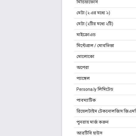
মিডিয়াফোর্স
মেটা (২ এর মধ্যে ১)
মেটা (২টির মধ্যে ২টি)
মাইক্রোএড
মিন্টেগ্রাল / মোবভিস্তা
মোলোকো
অপেরা
প্যাঙ্গেল
Persona.ly লিমিটেড
পাবম্যাটিক
রিয়েলটাইম টেকনোলজিস জিএম
পুনরায় মার্জ করুন
আরটিবি হাউস