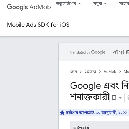
ডকুমেন্টেশন
নমুনা
সাহায্
AdMob
Mobile Ads SDK for iOS
এই পৃষ্ঠাট
হোম
প্রোডাক্ট
AdMob
Mo
Google এবং নির্
শনাক্তকারী
সর্বশেষ আপডেট:
৩০ জানুয়ারী, ২০২৬
নেটওয়ার্ক