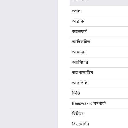
গুগল
আরকি
অ্যাডফর্ম
আদিকটিভ
আমাজন
অ্যাপিয়ার
অ্যাপলোভিন
আরপিলি
ভিত্তি
Beeswax.io সম্পর্কে
বিডিজ
বিডমেশিন