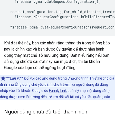
firebase
::
gma
::
GetRequestConfiguration
();
request_configuration
.
tag_for_child_directed_treat
firebase
::
RequestConfiguration
::
kChildDirectedTr
firebase
::
gma
::
SetRequestConfiguration
(
request_con
Khi đặt thẻ này, bạn xác nhận rằng thông tin trong thông báo
này là chính xác và bạn được ủy quyền để thực hiện hành
động thay mặt chủ sở hữu ứng dụng. Bạn hiểu rằng nếu bạn
sử dụng chế độ cài đặt này sai mục đích, thì tài khoản
Google của bạn có thể ngừng hoạt động.
**Lưu ý:**
Đối với các ứng dụng trong
Chương trình Thiết kế cho gia
đình như
Ứng dụng chủ yếu dành cho trẻ em
và người dùng đã đăng
nhập vào Tài khoản Google do
Family Link
quản lý, mọi nội dung sẽ tự
động được xem là hướng đến trẻ em đối với tất cả yêu cầu quảng cáo.
Người dùng chưa đủ tuổi thành niên