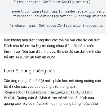
firebase
::
gma
::
GetRequestConfiguration
();
request_configuration
.
tag_for_under_age_of_consent
firebase
::
RequestConfiguration
::
kUnderAgeOfConse
firebase
::
gma
::
SetRequestConfiguration
(
request_con
Bạn không nên đặt đồng thời các thẻ để bật chế độ cài đặt
Dành cho trẻ em và Người dùng chưa đủ tuổi thành niên
thành true. Nếu bạn đặt như vậy, thì chế độ cài đặt dành cho
trẻ em sẽ được ưu tiên áp dụng.
Lọc nội dung quảng cáo
Các ứng dụng có thể đặt mức phân loại nội dung quảng cáo
tối đa cho các yêu cầu quảng cáo thông qua
RequestConfiguration::max_ad_content_rating
field
. Quảng cáo AdMob được trả về khi cấu hình của
quảng cáo này có mức phân loại nội dung bằng hoặc thấp