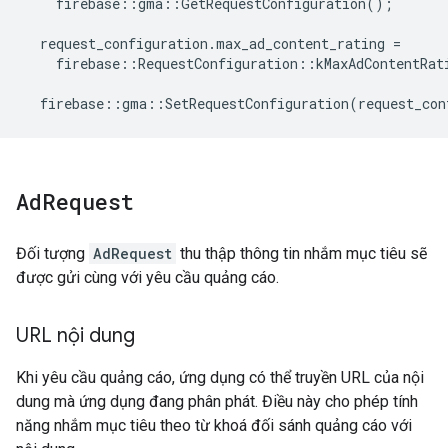
firebase
::
gma
::
GetRequestConfiguration
();
request_configuration
.
max_ad_content_rating
=
firebase
::
RequestConfiguration
::
kMaxAdContentRat
firebase
::
gma
::
SetRequestConfiguration
(
request_con
Ad
Request
Đối tượng
AdRequest
thu thập thông tin nhắm mục tiêu sẽ
được gửi cùng với yêu cầu quảng cáo.
URL nội dung
Khi yêu cầu quảng cáo, ứng dụng có thể truyền URL của nội
dung mà ứng dụng đang phân phát. Điều này cho phép tính
năng nhắm mục tiêu theo từ khoá đối sánh quảng cáo với