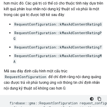
hơn mức đó. Các giá trị có thể có cho thuộc tính này dựa trên
kết quả phân loại nhãn nội dung kỹ thuật số và phải là một
trong các giá trị được liệt kê sau đây:
RequestConfiguration::kMaxAdContentRatingG
RequestConfiguration::kMaxAdContentRatingP
G
RequestConfiguration::kMaxAdContentRatingT
RequestConfiguration::kMaxAdContentRatingM
A
Mã sau đây định cấu hình một cấu trúc
RequestConfiguration
để chỉ định rằng nội dung quảng
cáo được trả về phải tương ứng với thông tin chỉ định nhãn
nội dung kỹ thuật số không cao hơn G:
firebase
::
gma
::
RequestConfiguration
request_config