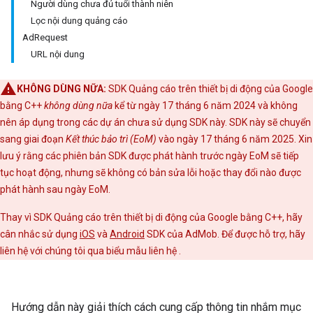
Người dùng chưa đủ tuổi thành niên
Lọc nội dung quảng cáo
AdRequest
URL nội dung
KHÔNG DÙNG NỮA:
SDK Quảng cáo trên thiết bị di động của Google
bằng C++
không dùng nữa
kể từ ngày 17 tháng 6 năm 2024 và không
nên áp dụng trong các dự án chưa sử dụng SDK này. SDK này sẽ chuyển
sang giai đoạn
Kết thúc bảo trì (EoM)
vào ngày 17 tháng 6 năm 2025. Xin
lưu ý rằng các phiên bản SDK được phát hành trước ngày EoM sẽ tiếp
tục hoạt động, nhưng sẽ không có bản sửa lỗi hoặc thay đổi nào được
phát hành sau ngày EoM.
Thay vì SDK Quảng cáo trên thiết bị di động của Google bằng C++, hãy
cân nhắc sử dụng
iOS
và
Android
SDK của AdMob. Để được hỗ trợ, hãy
liên hệ với chúng tôi qua biểu mẫu liên hệ
.
Hướng dẫn này giải thích cách cung cấp thông tin nhắm mục