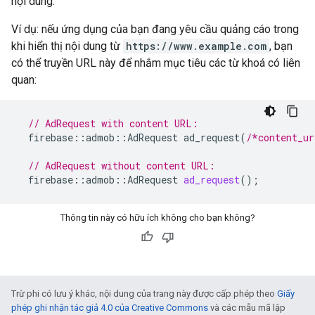
nội dung.
Ví dụ: nếu ứng dụng của bạn đang yêu cầu quảng cáo trong
khi hiển thị nội dung từ
https://www.example.com
, bạn
có thể truyền URL này để nhắm mục tiêu các từ khoá có liên
quan:
// AdRequest with content URL:
firebase
::
admob
::
AdRequest
ad_request
(
/*content_ur
// AdRequest without content URL:
firebase
::
admob
::
AdRequest
ad_request
();
Thông tin này có hữu ích không cho bạn không?
Trừ phi có lưu ý khác, nội dung của trang này được cấp phép theo
Giấy
phép ghi nhận tác giả 4.0 của Creative Commons
và các mẫu mã lập