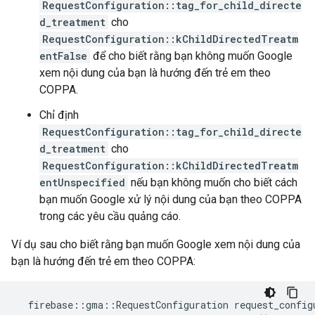
RequestConfiguration::tag_for_child_directe
d_treatment
cho
RequestConfiguration::kChildDirectedTreatm
entFalse
để cho biết rằng bạn không muốn Google
xem nội dung của bạn là hướng đến trẻ em theo
COPPA.
Chỉ định
RequestConfiguration::tag_for_child_directe
d_treatment
cho
RequestConfiguration::kChildDirectedTreatm
entUnspecified
nếu bạn không muốn cho biết cách
bạn muốn Google xử lý nội dung của bạn theo COPPA
trong các yêu cầu quảng cáo.
Ví dụ sau cho biết rằng bạn muốn Google xem nội dung của
bạn là hướng đến trẻ em theo COPPA:
firebase
::
gma
::
RequestConfiguration
request_config