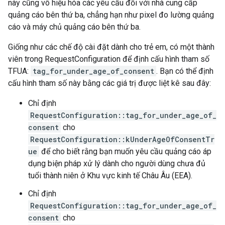
này cũng vô hiệu hóa các yêu cầu đối với nhà cung cấp
quảng cáo bên thứ ba, chẳng hạn như pixel đo lường quảng
cáo và máy chủ quảng cáo bên thứ ba.
Giống như các chế độ cài đặt dành cho trẻ em, có một thành
viên trong RequestConfiguration để định cấu hình tham số
TFUA:
tag_for_under_age_of_consent
. Bạn có thể định
cấu hình tham số này bằng các giá trị được liệt kê sau đây:
Chỉ định
RequestConfiguration::tag_for_under_age_of_
consent
cho
RequestConfiguration::kUnderAgeOfConsentTr
ue
để cho biết rằng bạn muốn yêu cầu quảng cáo áp
dụng biện pháp xử lý dành cho người dùng chưa đủ
tuổi thành niên ở Khu vực kinh tế Châu Âu (EEA).
Chỉ định
RequestConfiguration::tag_for_under_age_of_
consent
cho