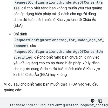
RequestConfiguration::kUnderAgeOfConsentFa
lse
để cho biết rằng bạn không muốn yêu cầu quảng
cáo áp dụng biện pháp xử lý dành cho người dùng
chưa đủ tuổi thành niên ở Khu vực kinh tế Châu Âu
(EEA).
Chỉ định
RequestConfiguration::tag_for_under_age_of_
consent
cho
RequestConfiguration::kUnderAgeOfConsentUn
specified
để cho biết rằng bạn chưa chỉ định việc
yêu cầu quảng cáo có áp dụng biện pháp xử lý dành
cho người dùng ở chưa đủ tuổi thành niên ở Khu vực
kinh tế Châu Âu (EEA) hay không.
Ví dụ sau cho biết rằng bạn muốn đưa TFUA vào yêu cầu
quảng cáo:
firebase
::
gma
::
RequestConfiguration
request_config