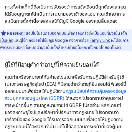
การตั้งค่าแท็กนี้ถือเป็นการรับรองว่าการแจ้งเตือนนี้ถูกต้องและคุณ
ได้รับอนุญาตให้ดำเนินการในนามของเจ้าของแอป คุณเข้าใจว่าการ
ละเมิดการตั้งค่านี้อาจส่งผลให้บัญชี Google ของคุณสิ้นสุดลง
หมายเหตุ:
แอปใน
โปรแกรมออกแบบเพื่อครอบครัว
ซึ่งเป็น
แอปที่มุ่งเน้น เด็ก
เป็นหลัก
และผู้ใช้ที่ ลงชื่อเข้าใช้บัญชี Google ที่จัดการด้วย
Family Link
จะได้รับการ
พิจารณาเนื้อหาทั้งหมด ว่ามุ่งเน้นเด็กสำหรับคำขอโฆษณาทั้งหมดโดยอัตโนมัติ
ผู้ใช้ที่มีอายุต่ำกว่าอายุที่ให้ความยินยอมได้
คุณทำเครื่องหมายให้กับคำขอโฆษณาเพื่อรับการปฏิบัติสำหรับผู้ใช้
ในเขตเศรษฐกิจยุโรป (EEA) ที่มีอายุต่ำกว่าอายุที่ยินยอมได้ ฟีเจอร์นี้
ออกแบบมาเพื่อช่วย ให้ปฏิบัติตาม
กฎระเบียบให้ความคุ้มครองข้อมูล
ส่วนบุคคลของผู้บริโภค (GDPR)
ได้สะดวก โปรดทราบว่าคุณอาจมี
ภาระหน้าที่อื่นๆ ตามกฎหมายภายใต้ GDPR โปรดอ่าน หลักเกณฑ์
ของสหภาพยุโรปและปรึกษาที่ปรึกษาทางกฎหมาย โปรดทราบว่า
เครื่องมือของ Google ได้รับการออกแบบมาเพื่อช่วยให้ปฏิบัติตาม
กฎระเบียบนี้ได้สะดวกเท่านั้น แต่ไม่ได้ลดทอนภาระหน้าที่ของผู้เผย