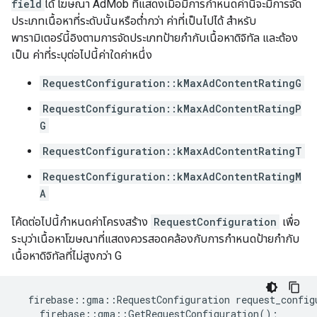
field
ได้ โฆษณา AdMob ที่แสดงเมื่อมีการกำหนดค่านี้จะมีการจัด
ประเภทเนื้อหาที่ระดับนั้นหรือต่ำกว่า ค่าที่เป็นไปได้ สำหรับ
พารามิเตอร์นี้อิงตามการจัดประเภทป้ายกำกับเนื้อหาดิจิทัล และต้อง
เป็น ค่าที่ระบุต่อไปนี้ค่าใดค่าหนึ่ง
RequestConfiguration::kMaxAdContentRatingG
RequestConfiguration::kMaxAdContentRatingP
G
RequestConfiguration::kMaxAdContentRatingT
RequestConfiguration::kMaxAdContentRatingM
A
โค้ดต่อไปนี้กำหนดค่าโครงสร้าง
RequestConfiguration
เพื่อ
ระบุว่าเนื้อหาโฆษณาที่แสดงควรสอดคล้องกับการกำหนดป้ายกำกับ
เนื้อหาดิจิทัลที่ไม่สูงกว่า G
firebase
::
gma
::
RequestConfiguration
request_config
firebase
::
gma
::
GetRequestConfiguration
();