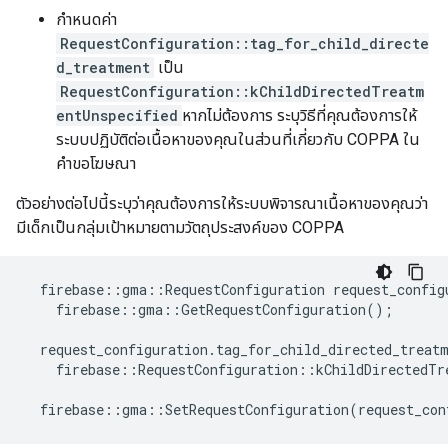
กำหนดค่า
RequestConfiguration::tag_for_child_directe
d_treatment
เป็น
RequestConfiguration::kChildDirectedTreatm
entUnspecified
หากไม่ต้องการ ระบุวิธีที่คุณต้องการให้
ระบบปฏิบัติต่อเนื้อหาของคุณในส่วนที่เกี่ยวกับ COPPA ใน
คำขอโฆษณา
ตัวอย่างต่อไปนี้ระบุว่าคุณต้องการให้ระบบพิจารณาเนื้อหาของคุณว่า
มีเด็กเป็นกลุ่มเป้าหมายตามวัตถุประสงค์ของ COPPA
firebase
::
gma
::
RequestConfiguration
request_config
firebase
::
gma
::
GetRequestConfiguration
();
request_configuration
.
tag_for_child_directed_treat
firebase
::
RequestConfiguration
::
kChildDirectedTr
firebase
::
gma
::
SetRequestConfiguration
(
request_con