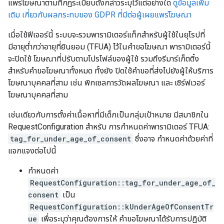
แพร่โฆษณาตามที่กฎระเบียบดังกล่าวระบุไว้แต่อย่างใด
ดูข้อมูลเพิ่ม
เติม เกี่ยวกับผลกระทบของ GDPR ที่มีต่อผู้เผยแพร่โฆษณา
เมื่อใช้ฟีเจอร์นี้ ระบบจะรวมพารามิเตอร์แท็กสำหรับผู้ใช้ในยุโรปที่
มีอายุต่ำกว่าอายุที่ยินยอม (TFUA) ไว้ในคำขอโฆษณา พารามิเตอร์นี้
จะปิดใช้ โฆษณาที่ปรับตามโปรไฟล์ของผู้ใช้ รวมถึงรีมาร์เก็ตติ้ง
สำหรับคำขอโฆษณาทั้งหมด ทั้งยัง ปิดใช้คำขอที่ส่งไปยังผู้ให้บริการ
โฆษณาบุคคลที่สาม เช่น พิกเซลการวัดผลโฆษณา และ เซิร์ฟเวอร์
โฆษณาบุคคลที่สาม
เช่นเดียวกับการตั้งค่าเนื้อหาที่มีเด็กเป็นกลุ่มเป้าหมาย มีสมาชิกใน
RequestConfiguration สำหรับ การกำหนดค่าพารามิเตอร์ TFUA:
tag_for_under_age_of_consent
ซึ่งอาจ กำหนดค่าด้วยค่าที่
แจกแจงต่อไปนี้
กำหนดค่า
RequestConfiguration::tag_for_under_age_of_
consent
เป็น
RequestConfiguration::kUnderAgeOfConsentTr
ue
เพื่อระบุว่าคุณต้องการให้ คำขอโฆษณาได้รับการปฏิบัติ