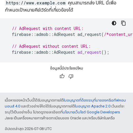
https://www.example.com
คุณสามารถส่ง URL นี้เพื่อ
กำหนดเป้าหมายคีย์เวิร์ดที่เกี่ยวข้องได้
// AdRequest with content URL:
firebase
::
admob
::
AdRequest
ad_request
(
/*content_ur
// AdRequest without content URL:
firebase
::
admob
::
AdRequest
ad_request
();
ข้อมูลนี้มีประโยชน์ไหม
เนื้อหาของหน้าเว็บนี้ได้รับอนุญาตภายใต้
ใบอนุญาตที่ต้องระบุที่มาของครีเอทีฟคอม
มอนส์ 4.0
และตัวอย่างโค้ดได้รับอนุญาตภายใต้
ใบอนุญาต Apache 2.0
เว้นแต่จะ
ระบุไว้เป็นอย่างอื่น โปรดดูรายละเอียดที่
นโยบายเว็บไซต์ Google Developers
Java เป็นเครื่องหมายการค้าจดทะเบียนของ Oracle และ/หรือบริษัทในเครือ
อัปเดตล่าสุด 2026-07-08 UTC