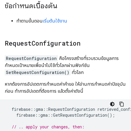
ข้อกำหนดเบื้องต้น
ทำตามขั้นตอน
เริ่มต้นใช้งาน
Request
Configuration
RequestConfiguration
คือโครงสร้างที่รวบรวมข้อมูลการ
กำหนดเป้าหมายเพื่อนำไปใช้ทั่วโลกผ่านฟังก์ชัน
SetRequestConfiguration()
ทั่วโลก
หากต้องการอัปเดตการกำหนดค่าคำขอ ให้อ่านการกำหนดค่าปัจจุบัน
ก่อน ทำการอัปเดตที่ต้องการ แล้วตั้งค่าดังนี้
firebase
::
gma
::
RequestConfiguration
retrieved_conf
firebase
::
gma
::
GetRequestConfiguration
();
// .. apply your changes, then: