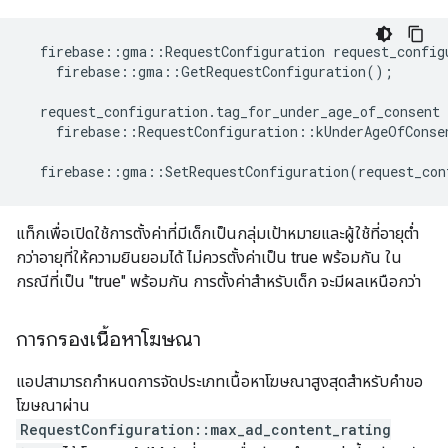
firebase
::
gma
::
RequestConfiguration
request_config
firebase
::
gma
::
GetRequestConfiguration
();
request_configuration
.
tag_for_under_age_of_consent
firebase
::
RequestConfiguration
::
kUnderAgeOfConse
firebase
::
gma
::
SetRequestConfiguration
(
request_con
แท็กเพื่อเปิดใช้การตั้งค่าที่มีเด็กเป็นกลุ่มเป้าหมายและผู้ใช้ที่อายุต่ำ
กว่าอายุที่ให้ความยินยอมได้ ไม่ควรตั้งค่าเป็น true พร้อมกัน ใน
กรณีที่เป็น "true" พร้อมกัน การตั้งค่าสำหรับเด็ก จะมีผลเหนือกว่า
การกรองเนื้อหาโฆษณา
แอปสามารถกำหนดการจัดประเภทเนื้อหาโฆษณาสูงสุดสำหรับคำขอ
โฆษณาผ่าน
RequestConfiguration::max_ad_content_rating