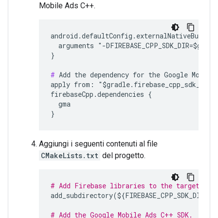
Mobile Ads C++.
android.defaultConfig.externalNativeBuild.c
  arguments "-DFIREBASE_CPP_SDK_DIR=$gradle
}

#
 Add the dependency for the Google Mobile 
apply from: "$gradle.firebase_cpp_sdk_dir/A
firebaseCpp.dependencies {

  gma

Aggiungi i seguenti contenuti al file
CMakeLists.txt
del progetto.
# Add Firebase libraries to the target usi
add_subdirectory
(
$
{
FIREBASE_CPP_SDK_DIR
}
b
# Add the Google Mobile Ads C++ SDK.