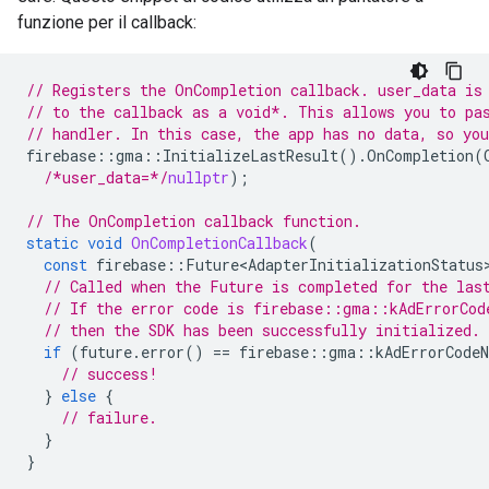
funzione per il callback:
// Registers the OnCompletion callback. user_data is
// to the callback as a void*. This allows you to pa
// handler. In this case, the app has no data, so yo
firebase
::
gma
::
InitializeLastResult
().
OnCompletion
(
/*user_data=*/
nullptr
);
// The OnCompletion callback function.
static
void
OnCompletionCallback
(
const
firebase
::
Future<AdapterInitializationStatus
// Called when the Future is completed for the las
// If the error code is firebase::gma::kAdErrorCod
// then the SDK has been successfully initialized.
if
(
future
.
error
()
==
firebase
::
gma
::
kAdErrorCodeN
// success!
}
else
{
// failure.
}
}