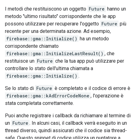
I metodi che restituiscono un oggetto
Future
hanno un
metodo "ultimo risultato" corrispondente che le app
possono utilizzare per recuperare l'oggetto
Future
più
recente per una determinata azione. Ad esempio,
firebase::gma::Initialize()
ha un metodo
corrispondente chiamato
firebase::gma::InitializeLastResult()
, che
restituisce un
Future
che la tua app può utilizzare per
controllare lo stato dell'ultima chiamata a
firebase::gma::Initialize()
.
Se lo stato di
Future
è completato e il codice di errore è
firebase::gma::kAdErrorCodeNone
, l'operazione è
stata completata correttamente.
Puoi anche registrare i callback da richiamare al termine di
un
Future
. In alcuni casi, il callback verrà eseguito in un
thread diverso, quindi assicurati che il codice sia thread-
safe. Questo snippet di codice utilizza un puntatore a