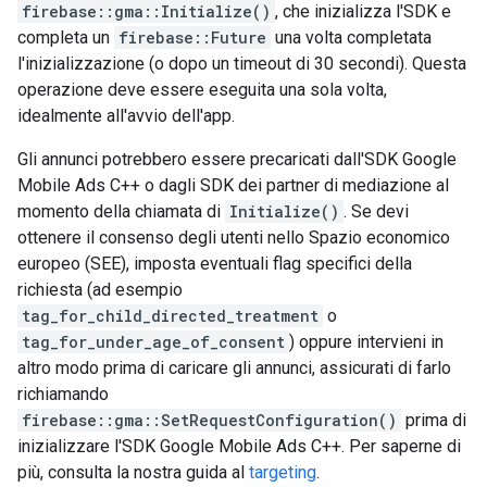
firebase::gma::Initialize()
, che inizializza l'SDK e
completa un
firebase::Future
una volta completata
l'inizializzazione (o dopo un timeout di 30 secondi). Questa
operazione deve essere eseguita una sola volta,
idealmente all'avvio dell'app.
Gli annunci potrebbero essere precaricati dall'SDK Google
Mobile Ads C++ o dagli SDK dei partner di mediazione al
momento della chiamata di
Initialize()
. Se devi
ottenere il consenso degli utenti nello Spazio economico
europeo (SEE), imposta eventuali flag specifici della
richiesta (ad esempio
tag_for_child_directed_treatment
o
tag_for_under_age_of_consent
) oppure intervieni in
altro modo prima di caricare gli annunci, assicurati di farlo
richiamando
firebase::gma::SetRequestConfiguration()
prima di
inizializzare l'SDK Google Mobile Ads C++. Per saperne di
più, consulta la nostra guida al
targeting
.