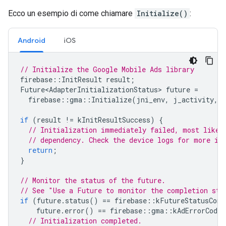
Ecco un esempio di come chiamare
Initialize()
:
Android
iOS
// Initialize the Google Mobile Ads library
firebase
::
InitResult
result
;
Future<AdapterInitializationStatus>
future
=
firebase
::
gma
::
Initialize
(
jni_env
,
j_activity
,
if
(
result
!=
kInitResultSuccess
)
{
// Initialization immediately failed, most likel
// dependency. Check the device logs for more in
return
;
}
// Monitor the status of the future.
// See "Use a Future to monitor the completion sta
if
(
future
.
status
()
==
firebase
::
kFutureStatusComp
future
.
error
()
==
firebase
::
gma
::
kAdErrorCodeN
// Initialization completed.