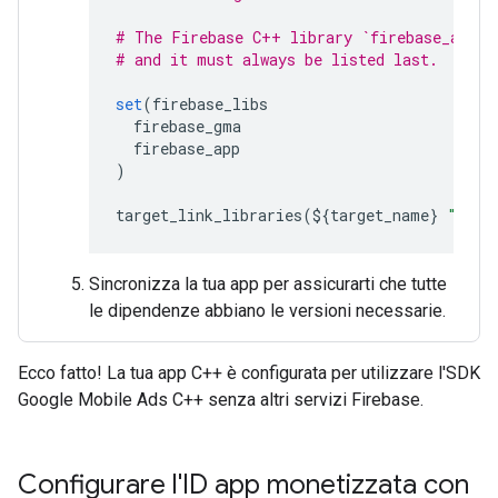
# The Firebase C++ library `firebase_app` 
# and it must always be listed last.
set
(
firebase_libs
firebase_gma
firebase_app
)
target_link_libraries
(
$
{
target_name
}
"${fi
Sincronizza la tua app per assicurarti che tutte
le dipendenze abbiano le versioni necessarie.
Ecco fatto! La tua app C++ è configurata per utilizzare l'SDK
Google Mobile Ads C++ senza altri servizi Firebase.
Configurare l'ID app monetizzata con