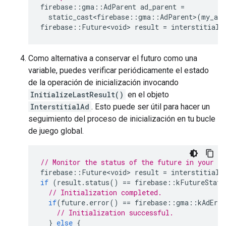
firebase
::
gma
::
AdParent
ad_parent
=
static_cast<firebase
::
gma
::
AdParent
>
(
my_ad_
firebase
::
Future<void>
result
=
interstitial_
Como alternativa a conservar el futuro como una
variable, puedes verificar periódicamente el estado
de la operación de inicialización invocando
InitializeLastResult()
en el objeto
InterstitialAd
. Esto puede ser útil para hacer un
seguimiento del proceso de inicialización en tu bucle
de juego global.
// Monitor the status of the future in your g
firebase
::
Future<void>
result
=
interstitial_
if
(
result
.
status
()
==
firebase
::
kFutureStatu
// Initialization completed.
if
(
future
.
error
()
==
firebase
::
gma
::
kAdErro
// Initialization successful.
}
else
{