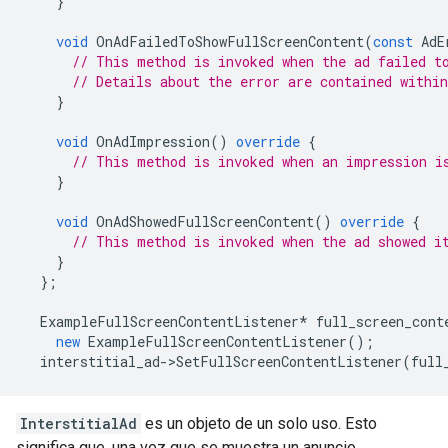
}
void
OnAdFailedToShowFullScreenContent
(
const
AdE
// This method is invoked when the ad failed t
// Details about the error are contained withi
}
void
OnAdImpression
()
override
{
// This method is invoked when an impression i
}
void
OnAdShowedFullScreenContent
()
override
{
// This method is invoked when the ad showed i
}
};
ExampleFullScreenContentListener
*
full_screen_cont
new
ExampleFullScreenContentListener
();
interstitial_ad
->
SetFullScreenContentListener
(
full
InterstitialAd
es un objeto de un solo uso. Esto
significa que, una vez que se muestra un anuncio