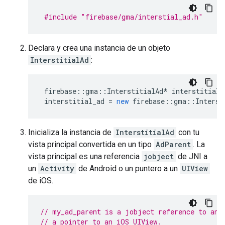
#include
"firebase/gma/interstial_ad.h"
Declara y crea una instancia de un objeto
InterstitialAd
:
firebase
::
gma
::
InterstitialAd
*
interstitial_
interstitial_ad
=
new
firebase
::
gma
::
Interst
Inicializa la instancia de
InterstitialAd
con tu
vista principal convertida en un tipo
AdParent
. La
vista principal es una referencia
jobject
de JNI a
un
Activity
de Android o un puntero a un
UIView
de iOS.
// my_ad_parent is a jobject reference to an 
// a pointer to an iOS UIView.