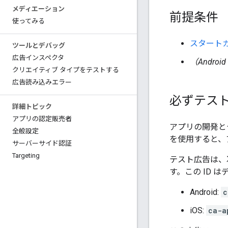
メディエーション
前提条件
使ってみる
スタート
ツールとデバッグ
広告インスペクタ
（Androi
クリエイティブ タイプをテストする
広告読み込みエラー
必ずテス
詳細トピック
アプリの認定販売者
アプリの開発と
全般設定
を使用すると、
サーバーサイド認証
Targeting
テスト広告は、
す。この ID 
Android:
c
iOS:
ca-a