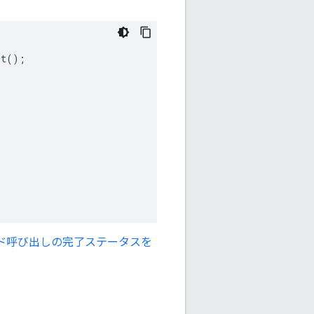
lt
();
ソッド呼び出しの完了ステータスを