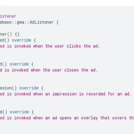
istener
ebase
::
gma
::
AdListener
{
ner
()
{}
ed
()
override
{
od is invoked when the user clicks the ad.
d
()
override
{
d is invoked when the user closes the ad.
ssion
()
override
{
od is invoked when an impression is recorded for an ad.
d
()
override
{
od is invoked when an ad opens an overlay that covers th