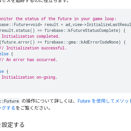
ロセスを追跡するのに役立ちます。
onitor the status of the future in your game loop:
base
::
Future<void>
result
=
ad_view
-
>
InitializeLastResu
result
.
status
()
==
firebase
::
kFutureStatusComplete
)
{
 Initialization completed.
(
future
.
error
()
==
firebase
::
gma
::
kAdErrorCodeNone
)
{
// Initialization successful.
else
{
// An error has occurred.
se
{
 Initialization on-going.
::Future
の操作について詳しくは、
Future を使用してメ
ングする
をご覧ください。
を設定する