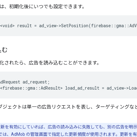
は、初期化後にいつでも設定できます。
<void>
result
=
ad_view
-
>
SetPosition
(
firebase
::
gma
::
AdV
込む
化されたら、広告を読み込むことができます。
AdRequest
ad_request
;
<firebase
::
gma
::
AdResult
>
load_ad_result
=
ad_view
-
>
Loa
ブジェクトは単一の広告リクエストを表し、ターゲティングな
新を有効にしていれば、広告の読み込みに失敗しても、別の広告を明
 Ads SDK では、AdMob の管理画面で指定した更新頻度が使用されます