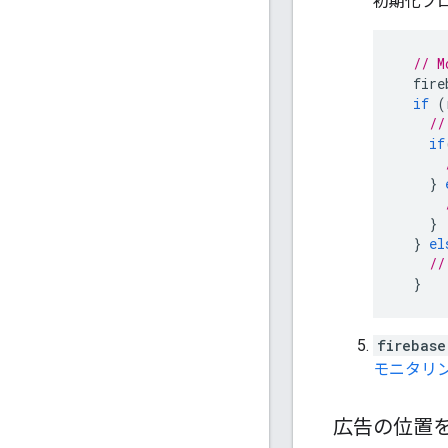
初期化プ
// M
fire
if
(
//
if
}
}
}
el
//
}
firebase
モニタリ
広告の位置