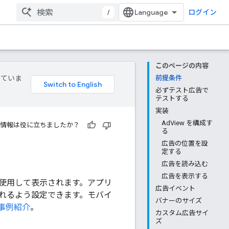
/
ログイン
このページの内容
していま
前提条件
必ずテスト広告で
テストする
実装
AdView を構成す
情報は役に立ちましたか？
る
広告の位置を設
定する
広告を読み込む
広告を表示する
使用して表示されます。アプリ
広告イベント
れるよう設定できます。モバイ
バナーのサイズ
事例紹介
。
カスタム広告サイ
ズ