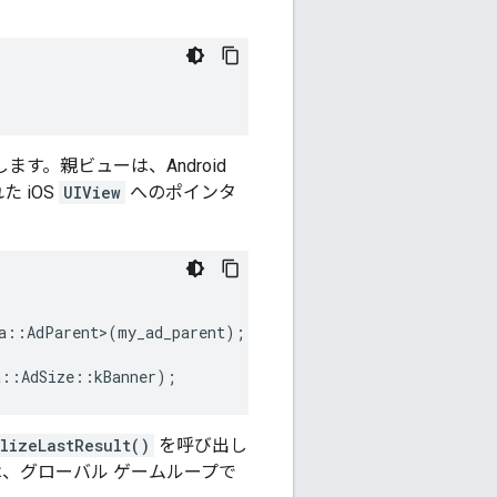
す。親ビューは、Android
 iOS
UIView
へのポインタ
a
::
AdParent
>
(
my_ad_parent
);
a
::
AdSize
::
kBanner
);
alizeLastResult()
を呼び出し
、グローバル ゲームループで