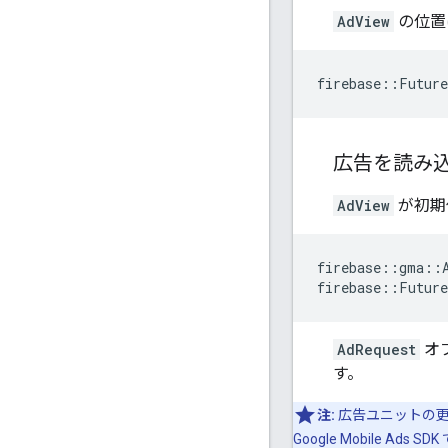
AdView
の位置
firebase
::
Future
広告を読み
AdView
が初期
firebase
::
gma
::
firebase
::
Future
AdRequest
オ
す。
注:
広告ユニットの更
Google Mobile