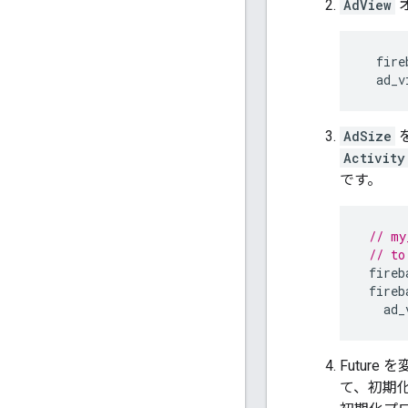
AdView
fire
ad_v
AdSize
Activity
です。
// my
// to
fireb
fireb
ad_
Futur
て、初期