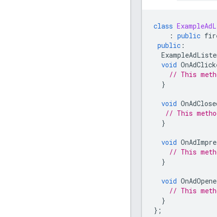
class
ExampleAdL
:
public
fir
public
:
ExampleAdListe
void
OnAdClick
// This meth
}
void
OnAdClose
// This metho
}
void
OnAdImpre
// This meth
}
void
OnAdOpene
// This meth
}
};