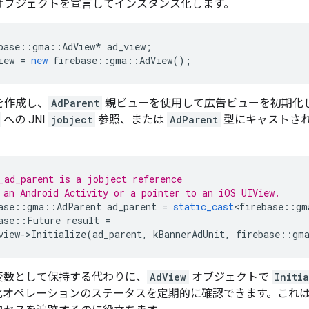
オブジェクトを宣言してインスタンス化します。
base
::
gma
::
AdView
*
ad_view
;
iew
=
new
firebase
::
gma
::
AdView
();
を作成し、
AdParent
親ビューを使用して広告ビューを初期化しま
への JNI
jobject
参照、または
AdParent
型にキャストされた
_ad_parent is a jobject reference
 an Android Activity or a pointer to an iOS UIView.
ase
::
gma
::
AdParent
ad_parent
=
static_cast
<
firebase
::
gm
ase
::
Future
result
=
view
->
Initialize
(
ad_parent
,
kBannerAdUnit
,
firebase
::
gm
e を変数として保持する代わりに、
AdView
オブジェクトで
Initi
化オペレーションのステータスを定期的に確認できます。これは