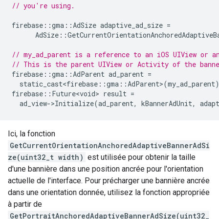
// you're using.
firebase
::
gma
::
AdSize
adaptive_ad_size
=
AdSize
::
GetCurrentOrientationAnchoredAdaptiveB
// my_ad_parent is a reference to an iOS UIView or a
// This is the parent UIView or Activity of the bann
firebase
::
gma
::
AdParent
ad_parent
=
static_cast<firebase
::
gma
::
AdParent
>
(
my_ad_parent
firebase
::
Future<void>
result
=
ad_view
-
>
Initialize
(
ad_parent
,
kBannerAdUnit
,
adap
Ici, la fonction
GetCurrentOrientationAnchoredAdaptiveBannerAdSi
ze(uint32_t width)
est utilisée pour obtenir la taille
d'une bannière dans une position ancrée pour l'orientation
actuelle de l'interface. Pour précharger une bannière ancrée
dans une orientation donnée, utilisez la fonction appropriée
à partir de
GetPortraitAnchoredAdaptiveBannerAdSize(uint32_