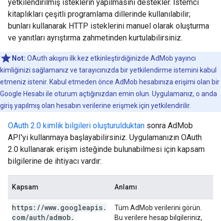
yetkilendirilmiş isteklerin yapılmasını destekler. İstemci
kitaplıkları çeşitli programlama dillerinde kullanılabilir;
bunları kullanarak HTTP isteklerini manuel olarak oluşturma
ve yanıtları ayrıştırma zahmetinden kurtulabilirsiniz.
Not:
OAuth akışını ilk kez etkinleştirdiğinizde AdMob yayıncı
kimliğinizi sağlamanız ve tarayıcınızda bir yetkilendirme istemini kabul
etmeniz istenir. Kabul etmeden önce AdMob hesabınıza erişimi olan bir
Google Hesabı ile oturum açtığınızdan emin olun. Uygulamanız, o anda
giriş yapılmış olan hesabın verilerine erişmek için yetkilendirilir.
OAuth 2.0 kimlik bilgileri oluşturulduktan
sonra AdMob
API'yi kullanmaya başlayabilirsiniz. Uygulamanızın OAuth
2.0 kullanarak erişim isteğinde bulunabilmesi için kapsam
bilgilerine de ihtiyacı vardır:
Kapsam
Anlamı
https:
/
/
www
.
googleapis
.
Tüm AdMob verilerini görün.
com
/
auth
/
admob
.
Bu verilere hesap bilgileriniz,