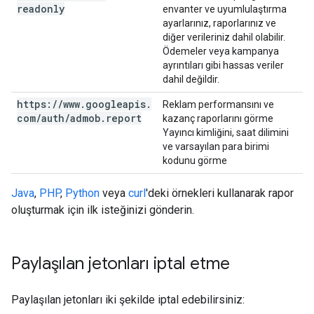
readonly
envanter ve uyumlulaştırma
ayarlarınız, raporlarınız ve
diğer verileriniz dahil olabilir.
Ödemeler veya kampanya
ayrıntıları gibi hassas veriler
dahil değildir.
https:
/
/
www
.
googleapis
.
Reklam performansını ve
com
/
auth
/
admob
.
report
kazanç raporlarını görme
Yayıncı kimliğini, saat dilimini
ve varsayılan para birimi
kodunu görme
Java
,
PHP
,
Python
veya
curl
'deki örnekleri kullanarak rapor
oluşturmak için ilk isteğinizi gönderin.
Paylaşılan jetonları iptal etme
Paylaşılan jetonları iki şekilde iptal edebilirsiniz: