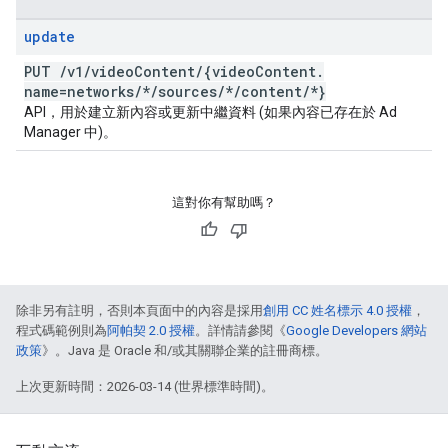
update
PUT
/
v1
/
video
Content
/
{video
Content
.
name=networks
/
*
/
sources
/
*
/
content
/
*}
API，用於建立新內容或更新中繼資料 (如果內容已存在於 Ad
Manager 中)。
這對你有幫助嗎？
除非另有註明，否則本頁面中的內容是採用
創用 CC 姓名標示 4.0 授權
，
程式碼範例則為
阿帕契 2.0 授權
。詳情請參閱《
Google Developers 網站
政策
》。Java 是 Oracle 和/或其關聯企業的註冊商標。
上次更新時間：2026-03-14 (世界標準時間)。