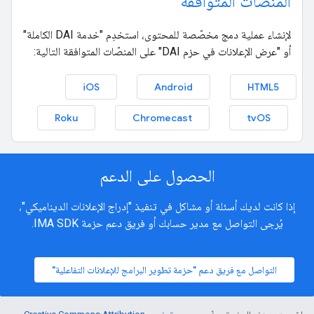
المنصّات المتوافقة
لإنشاء عملية دمج مخصّصة للمحتوى، استخدِم "خدمة DAI الكاملة"
أو "عرض الإعلانات في حزم DAI" على المنصّات المتوافقة التالية:
iOS
Android
HTML5
Roku
Chromecast
tvOS
الحصول على الدعم
إذا كانت لديك أسئلة أو مشاكل في تنفيذ "إدراج الإعلانات الديناميكي"،
يُرجى التواصل مع مدير حسابك أو فريق دعم حزمة IMA SDK.
التواصل مع فريق دعم "حزمة تطوير البرامج للإعلانات التفاعلية"