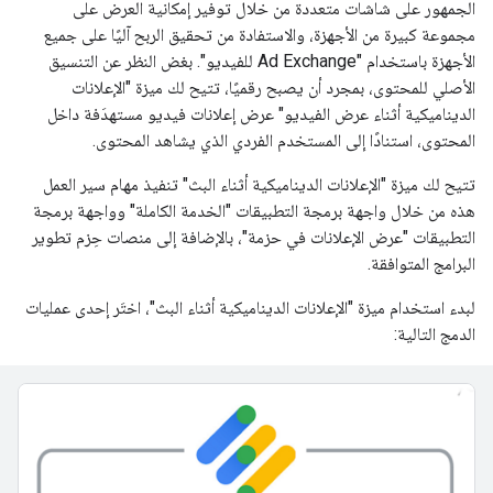
الجمهور على شاشات متعددة من خلال توفير إمكانية العرض على
مجموعة كبيرة من الأجهزة، والاستفادة من تحقيق الربح آليًا على جميع
الأجهزة باستخدام "Ad Exchange للفيديو". بغض النظر عن التنسيق
الأصلي للمحتوى، بمجرد أن يصبح رقميًا، تتيح لك ميزة "الإعلانات
الديناميكية أثناء عرض الفيديو" عرض إعلانات فيديو مستهدَفة داخل
المحتوى، استنادًا إلى المستخدم الفردي الذي يشاهد المحتوى.
تتيح لك ميزة "الإعلانات الديناميكية أثناء البث" تنفيذ مهام سير العمل
هذه من خلال واجهة برمجة التطبيقات "الخدمة الكاملة" وواجهة برمجة
التطبيقات "عرض الإعلانات في حزمة"، بالإضافة إلى منصات حِزم تطوير
البرامج المتوافقة.
لبدء استخدام ميزة "الإعلانات الديناميكية أثناء البث"، اختَر إحدى عمليات
الدمج التالية: