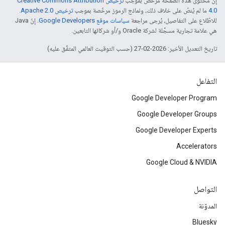
إنّ محتوى هذه الصفحة مرخّص بموجب
ترخيص Creative Commons Attribution
4.0‏
ما لم يُنصّ على خلاف ذلك، ونماذج الرموز مرخّصة بموجب
ترخيص Apache 2.0‏
.
للاطّلاع على التفاصيل، يُرجى مراجعة
سياسات موقع Google Developers‏
. إنّ Java
هي علامة تجارية مسجَّلة لشركة Oracle و/أو شركائها التابعين.
تاريخ التعديل الأخير: 2026-02-27 (حسب التوقيت العالمي المتفَّق عليه)
التفاعل
Google Developer Program
Google Developer Groups
Google Developer Experts
Accelerators
Google Cloud & NVIDIA
التواصل
المدوّنة
Bluesky