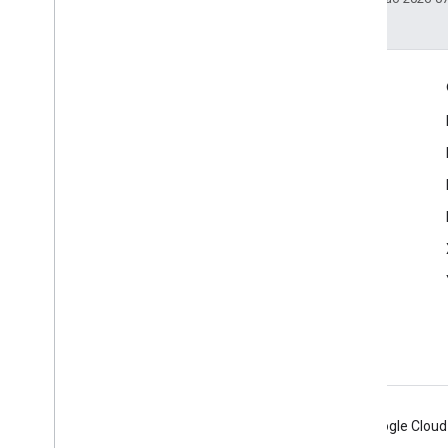
Envolver
Google Developer Program
Google Developer Groups
Google Developer Experts
Accelerators
Google Cloud & NVIDIA
Android
Chrome
Firebase
Google Cloud