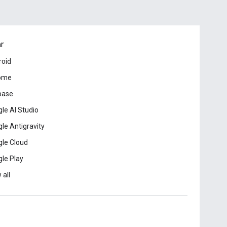
ar
roid
ome
base
le AI Studio
le Antigravity
le Cloud
le Play
 all