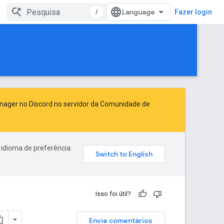
/
Fazer login
anager no Discord no servidor da
Comunidade de
 idioma de preferência.
Isso foi útil?
Envie comentários