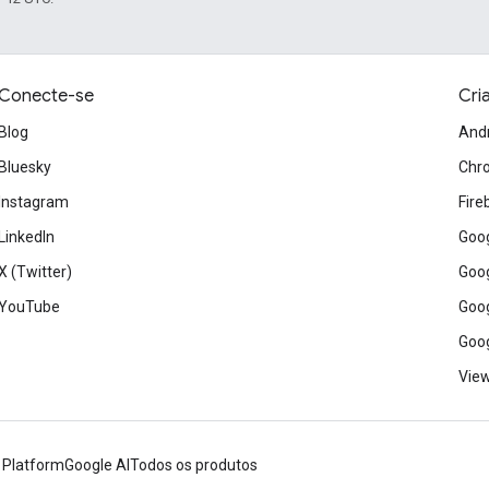
Conecte-se
Cri
Blog
And
Bluesky
Chr
Instagram
Fire
LinkedIn
Goog
X (Twitter)
Goog
YouTube
Goog
Goog
View
 Platform
Google AI
Todos os produtos