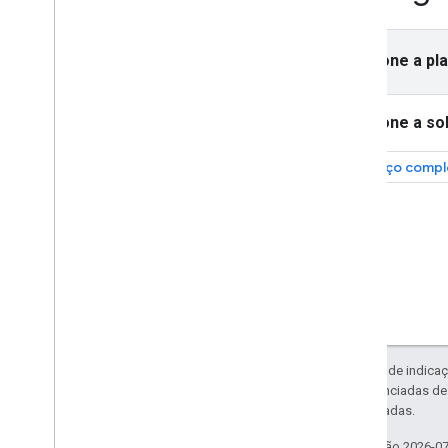
Detectar eventos de IMA
Melhorar as campanhas
publicitárias com PPS
Selecione a pl
Selecione a so
Serviço compl
Exceto em caso de indicaç
código são licenciadas d
Oracle e/ou afiliadas.
Última atualização 2026-0