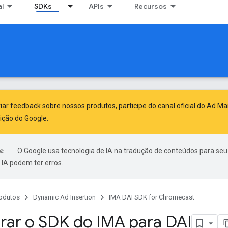
al
SDKs
APIs
Recursos
viar feedback sobre nossos produtos, participe do canal oficial do Ad M
ição do Google
.
O Google usa tecnologia de IA na tradução de conteúdos para seu
IA podem ter erros.
odutos
Dynamic Ad Insertion
IMA DAI SDK for Chromecast
rar o SDK do IMA para DAI