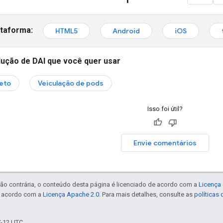
ataforma:
HTML5
Android
iOS
lução de DAI que você quer usar
eto
Veiculação de pods
Isso foi útil?
Envie comentários
ão contrária, o conteúdo desta página é licenciado de acordo com a
Licença 
e acordo com a
Licença Apache 2.0
. Para mais detalhes, consulte as
políticas
7-12 UTC.