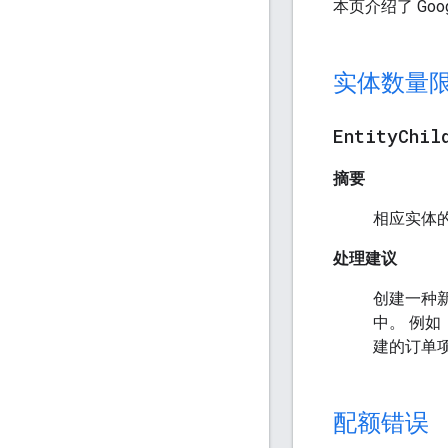
本页介绍了 Goog
实体数量
Entity
Chil
摘要
相应实体
处理建议
创建一种
中。 例
建的订单
配额错误