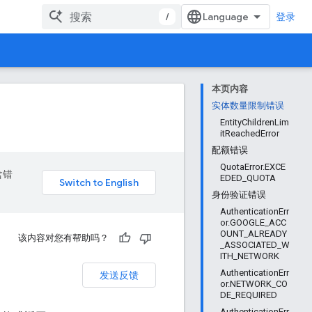
/
登录
本页内容
实体数量限制错误
EntityChildrenLim
itReachedError
配额错误
QuotaError.EXCE
含错
EDED_QUOTA
身份验证错误
AuthenticationErr
or.GOOGLE_ACC
OUNT_ALREADY
该内容对您有帮助吗？
_ASSOCIATED_W
ITH_NETWORK
AuthenticationErr
发送反馈
or.NETWORK_CO
DE_REQUIRED
AuthenticationErr