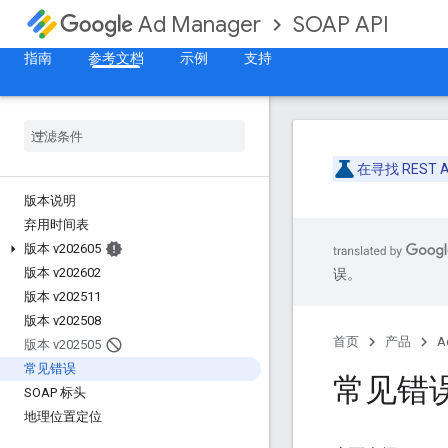
SOAP API
Ad Manager
指南
参考文档
示例
支持
在寻找 REST 
版本说明
弃用时间表
版本 v202605
版本 v202602
误。
版本 v202511
版本 v202508
首页
产品
A
版本 v202505
常见错误
常见错
SOAP 标头
地理位置定位