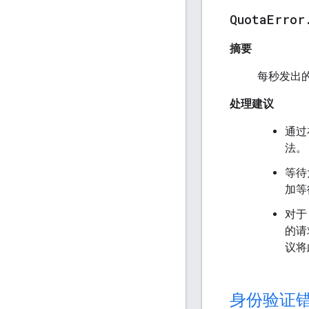
Quota
Error
摘要
每秒发出
处理建议
通过
法。
等待
加等
对于 
的请
议将
身份验证