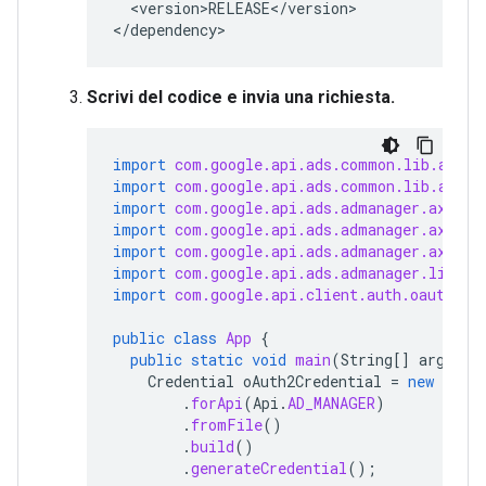
<version>RELEASE</version>

</dependency>
Scrivi del codice e invia una richiesta.
import
com.google.api.ads.common.lib.auth.
import
com.google.api.ads.common.lib.auth.
import
com.google.api.ads.admanager.axis.f
import
com.google.api.ads.admanager.axis.v
import
com.google.api.ads.admanager.axis.v
import
com.google.api.ads.admanager.lib.cl
import
com.google.api.client.auth.oauth2.C
public
class
App
{
public
static
void
main
(
String
[]
args
)
t
Credential
oAuth2Credential
=
new
Offl
.
forApi
(
Api
.
AD_MANAGER
)
.
fromFile
()
.
build
()
.
generateCredential
();