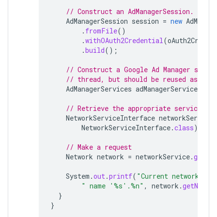
// Construct an AdManagerSession.
AdManagerSession
session
=
new
AdManage
.
fromFile
()
.
withOAuth2Credential
(
oAuth2Creden
.
build
();
// Construct a Google Ad Manager servi
// thread, but should be reused as muc
AdManagerServices
adManagerServices
=
n
// Retrieve the appropriate service
NetworkServiceInterface
networkService
NetworkServiceInterface
.
class
);
// Make a request
Network
network
=
networkService
.
getCur
System
.
out
.
printf
(
"Current network has
" name '%s'.%n"
,
network
.
getNetwo
}
}