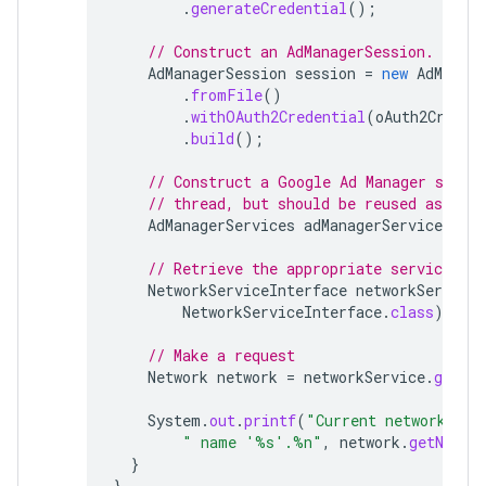
.
generateCredential
();
// Construct an AdManagerSession.
AdManagerSession
session
=
new
AdManage
.
fromFile
()
.
withOAuth2Credential
(
oAuth2Creden
.
build
();
// Construct a Google Ad Manager servi
// thread, but should be reused as muc
AdManagerServices
adManagerServices
=
n
// Retrieve the appropriate service
NetworkServiceInterface
networkService
NetworkServiceInterface
.
class
);
// Make a request
Network
network
=
networkService
.
getCur
System
.
out
.
printf
(
"Current network has
" name '%s'.%n"
,
network
.
getNetwo
}
}