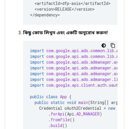
<version>RELEASE</version>

</dependency>
কিছু কোড লিখুন এবং একটি অনুরোধ করুন!
import
com.google.api.ads.common.lib.auth.
import
com.google.api.ads.common.lib.auth.
import
com.google.api.ads.admanager.axis.f
import
com.google.api.ads.admanager.axis.v
import
com.google.api.ads.admanager.axis.v
import
com.google.api.ads.admanager.lib.cl
import
com.google.api.client.auth.oauth2.C
public
class
App
{
public
static
void
main
(
String
[]
args
)
t
Credential
oAuth2Credential
=
new
Offl
.
forApi
(
Api
.
AD_MANAGER
)
.
fromFile
()
.
build
()