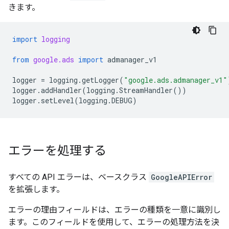
きます。
import
logging
from
google.ads
import
admanager_v1
logger
=
logging
.
getLogger
(
"google.ads.admanager_v1"
logger
.
addHandler
(
logging
.
StreamHandler
())
logger
.
setLevel
(
logging
.
DEBUG
)
エラーを処理する
すべての API エラーは、ベースクラス
GoogleAPIError
を拡張します。
エラーの理由フィールドは、エラーの種類を一意に識別し
ます。このフィールドを使用して、エラーの処理方法を決