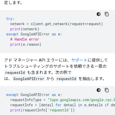
定します。
try
:
network
=
client
.
get_network
(
request
=
request
)
print
(
network
)
except
GoogleAPIError
as
e
:
# Handle error
print
(
e
.
reason
)
アド マネージャー API エラーには、
サポート
に提供して
トラブルシューティングのサポートを依頼できる一意の
requestId
も含まれます。次の例で
は、
GoogleAPIError
から
requestId
を抽出します。
except
GoogleAPIError
as
e
:
requestInfoType
=
"type.googleapis.com/google.rpc.
requestInfo
=
[
detail
for
detail
in
e
.
details
if
de
print
(
requestInfo
[
'requestId'
])