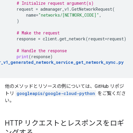
# Initialize request argument(s)
request
=
admanager_v1
.
GetNetworkRequest
(
name
=
"networks/[NETWORK_CODE]"
,
)
# Make the request
response
=
client
.
get_network
(
request
=
request
)
# Handle the response
print
(
response
)
r_v1_generated_network_service_get_network_sync
.
py
他のメソッドとリソースの例については、GitHub リポジ
トリ
googleapis/google-cloud-python
をご覧くださ
い。
HTTP リクエストとレスポンスをロギ
ングする